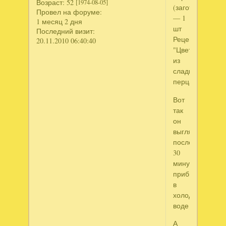
Возраст:
52
[1974-08-05]
(заготовка)
Провел на форуме:
— 1
1 месяц 2 дня
шт
Последний визит:
Рецепт
20.11.2010 06:40:40
"Цветок
из
сладкого
перца"
Вот
так
он
выглядит
после
30
минутного
прибывания
в
холодной
воде
А