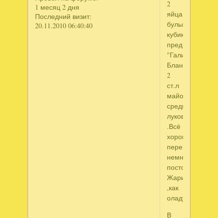
2
1 месяц 2 дня
яйца,2
Последний визит:
бульонных
20.11.2010 06:40:40
кубика(я
предпочитаю
"Галину
Бланку"),
2
ст.л
майонеза,2
средних
луковицы(обжар
.Всё
хорошо
перемешать.Да
немного
постоять
Жарить
,как
оладушки.
В