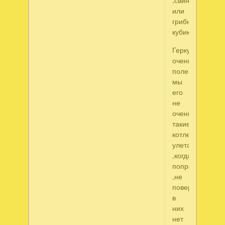
,свинной
или
грибной
кубик.
Геркулес
очень
полезен,но
мы
его
не
очень,а
такие
котлетки
улетают.Муж
,когда
попробовал
,не
поверил.что
в
них
нет