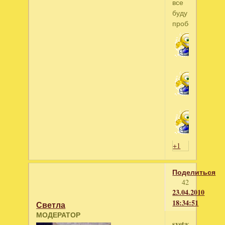
все
буду
пробовать
+1
Поделиться
42
23.04.2010
18:34:51
Светла
МОДЕРАТОР
svetaz