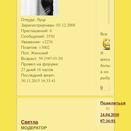
:мясо
,птицу
,рыбу.
Откуда:
Луцк
Зарегистрирован
: 03.12.2009
Приглашений:
0
Все
Сообщений:
3550
Уважение:
+2276
Позитив:
+3002
Пол:
Женский
Я -
Возраст:
59
[1967-03-20]
мясо
Провел на форуме:
больше,
27 дней 16 часов
а он
Последний визит:
рыбу.
30.11.2015 16:33:41
0
Поделиться
51
24.04.2010
07:16:01
Светла
МОДЕРАТОР