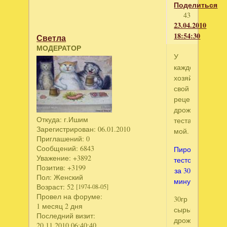
Поделиться
43
23.04.2010
18:54:30
Светла
МОДЕРАТОР
У
каждой
хозяйки
свой
рецепт
дрожжевого
Откуда:
г.Ишим
теста.Вот
Зарегистрирован
: 06.01.2010
мой.
Приглашений:
0
Сообщений:
6843
Пирожковое
Уважение:
+3892
тесто
Позитив:
+3199
за 30
Пол:
Женский
минут
.
Возраст:
52
[1974-08-05]
Провел на форуме:
30гр
1 месяц 2 дня
сырых
Последний визит:
дрожжей(сухие
20.11.2010 06:40:40