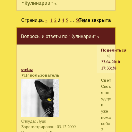
"Кулинарии" <
Страница:
«
1
2
3
4
5
…
50
Тема закрыта
»
Вопросы и ответы по "Кулинарии" <
Поделиться
41
23.04.2010
17:33:38
svetaz
VIP пользователь
Светла
Светла,
я не
удержалась
и
уже
пожарила
Откуда:
Луцк
себе
Зарегистрирован
: 03.12.2009
2