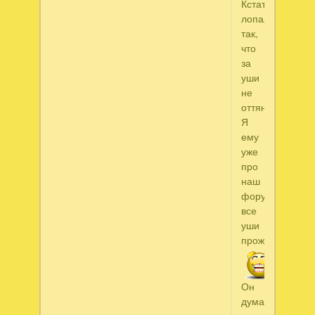
Кстати,
лопал
так,
что
за
уши
не
оттянешь.
Я
ему
уже
про
наш
форум
все
уши
прожужжала.
Он
думал,