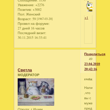
Сообщений:
3550
Уважение:
+2276
Позитив:
+3002
Пол:
Женский
+1
Возраст:
59
[1967-03-20]
Провел на форуме:
27 дней 16 часов
Последний визит:
30.11.2015 16:33:41
Поделиться
49
23.04.2010
20:42:16
Светла
МОДЕРАТОР
svetaz
Напиши
,что
вы с
мужем
предпочитаете
Откуда:
г.Ишим