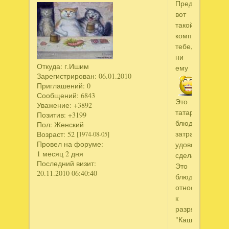
Предлагаю
вот
такой
компромисс,ни
тебе,
ни
Откуда:
г.Ишим
ему
Зарегистрирован
: 06.01.2010
Приглашений:
0
Сообщений:
6843
Это
Уважение:
+3892
татарское
Позитив:
+3199
блюдо,миниму
Пол:
Женский
затрат,максиму
Возраст:
52
[1974-08-05]
Провел на форуме:
удовольствия,п
1 месяц 2 дня
сделать.
Последний визит:
Это
20.11.2010 06:40:40
блюдо
относится
к
разряду
"Кашу