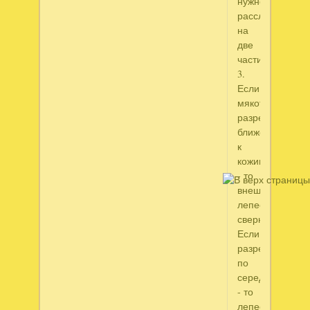
нужно
расслоить
на
две
части.
3.
Если
мякоть
разрезать
ближе
к
кожице
- то
внешние
лепестки
свернутся.
Если
разрезать
по
середине
- то
лепестки