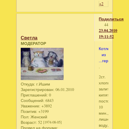
+2
Поделиться
44
23.04.2010
19:11:52
Светла
МОДЕРАТОР
Котлетки
из
...геркулеса
.
2ст.
хлопьев
Откуда:
г.Ишим
залить
Зарегистрирован
: 06.01.2010
Приглашений:
0
кипятком,пусть
Сообщений:
6843
постоит
Уважение:
+3892
10
Позитив:
+3199
мин.,слить
Пол:
Женский
лишнюю
Возраст:
52
[1974-08-05]
воду,добавить
Провел на форуме: