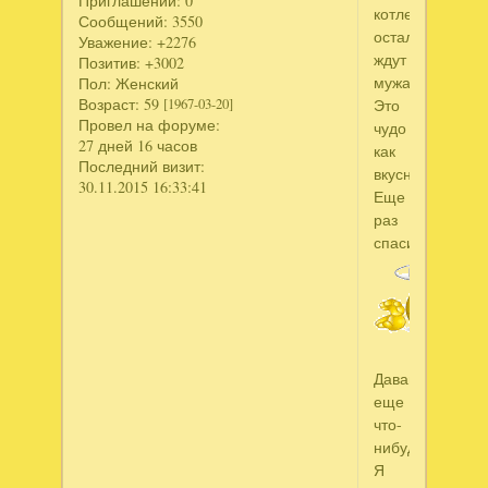
Приглашений:
0
котлетки,
Сообщений:
3550
остальные
Уважение:
+2276
ждут
Позитив:
+3002
мужа.
Пол:
Женский
Возраст:
59
Это
[1967-03-20]
Провел на форуме:
чудо
27 дней 16 часов
как
Последний визит:
вкусно.
30.11.2015 16:33:41
Еще
раз
спасибо.
Давай
еще
что-
нибудь.
Я