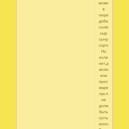
возможности
в
пюре
добавляем
солёный
сыр
сычужных
сортов.
Но
если
нет,добавить
зелень
или
просто
жареный
лук.пюре
не
должно
быть
густым,средней
консинстенции.