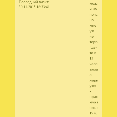
Последний визит:
можно
30.11.2015 16:33:41
и на
ночь,
но
мне
уж
не
терпелось.
Где-
то в
13
часов
замариновала,
а
жарила
уже
к
приходу
мужа,
около
19 ч.