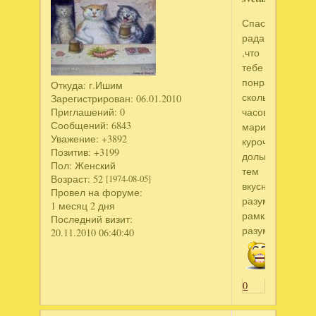
Спасибо,очень
рада
,что
тебе
понравилось,а
Откуда:
г.Ишим
сколько
Зарегистрирован
: 06.01.2010
Приглашений:
0
часов
Сообщений:
6843
мариновалась
Уважение:
+3892
курочка,чем
Позитив:
+3199
дольше,
Пол:
Женский
тем
Возраст:
52
[1974-08-05]
вкуснее,в
Провел на форуме:
разумных
1 месяц 2 дня
рамках
Последний визит:
разумеется
20.11.2010 06:40:40
0