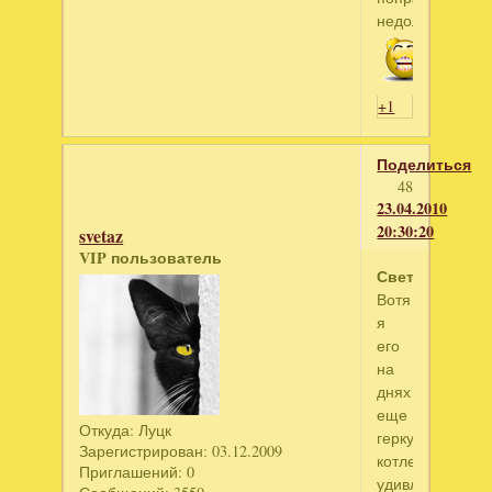
недолго
+1
Поделиться
48
23.04.2010
20:30:20
svetaz
VIP пользователь
Светла
Вотя
я
его
на
днях
еще
Откуда:
Луцк
геркулесовыми
Зарегистрирован
: 03.12.2009
котлетками
Приглашений:
0
удивлю