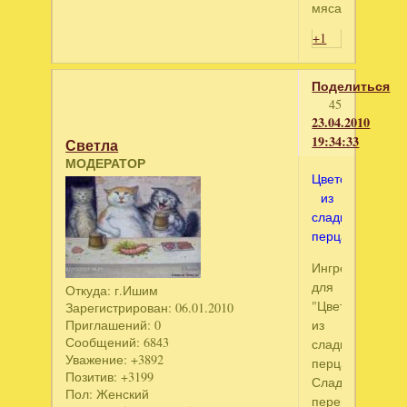
мяса.
+1
Поделиться
45
23.04.2010
19:34:33
Светла
МОДЕРАТОР
Цветок
из
сладкого
перца
Ингредиенты
для
Откуда:
г.Ишим
"Цветок
Зарегистрирован
: 06.01.2010
Приглашений:
0
из
Сообщений:
6843
сладкого
Уважение:
+3892
перца"
Позитив:
+3199
Сладкий
Пол:
Женский
перец