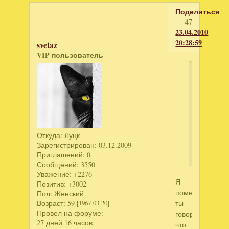
Поделиться
47
23.04.2010
20:28:59
svetaz
VIP пользователь
Светла
написал
а
сколько
часов
маринова
Откуда:
Луцк
Зарегистрирован
: 03.12.2009
курочка,
Приглашений:
0
Сообщений:
3550
Уважение:
+2276
Я
Позитив:
+3002
помню,
Пол:
Женский
Возраст:
59
ты
[1967-03-20]
Провел на форуме:
говорила,
27 дней 16 часов
что