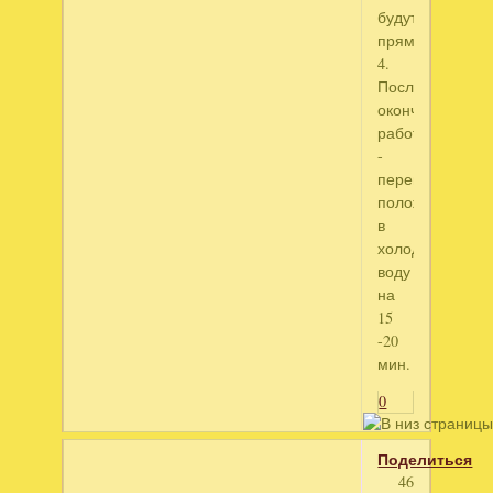
будут
прямыми.
4.
После
окончании
работы
-
перец
положить
в
холодную
воду
на
15
-20
мин.
0
Поделиться
46