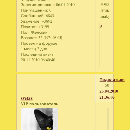
:мясо
Зарегистрирован
: 06.01.2010
Приглашений:
0
,птицу
Сообщений:
6843
,рыбу.
Уважение:
+3892
0
Позитив:
+3199
Пол:
Женский
Возраст:
52
[1974-08-05]
Провел на форуме:
1 месяц 2 дня
Последний визит:
20.11.2010 06:40:40
Поделиться
50
23.04.2010
21:36:05
svetaz
VIP пользователь
Светла
написал