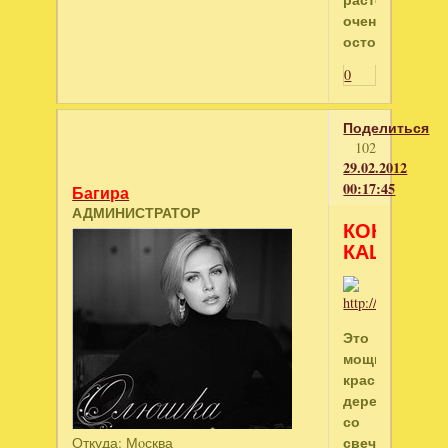
очень
осторожно.
0
Поделиться
102
29.02.2012
00:17:45
Багира
АДМИНИСТРАТОР
КОНСКИЙ
КАШТАН
Это
мощное
красивое
дерево
со
свечками
Откуда:
Мoсква