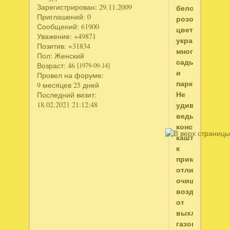
Зарегистрирован
: 29.11.2009
бело-
Приглашений:
0
розовых
Сообщений:
61900
цветов
Уважение:
+49871
украшает
Позитив:
+31834
многие
Пол:
Женский
сады
Возраст:
46
[1979-09-14]
и
Провел на форуме:
парки.
9 месяцев 25 дней
Не
Последний визит:
18.02.2021 21:12:48
удивительно,
ведь
конский
каштан,
к
примеру,
отлично
очищает
воздух
от
выхлопных
газов.