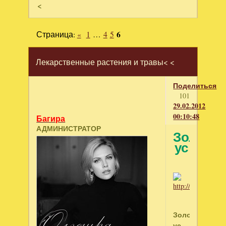
<
Страница:
«
1
…
4
5
6
Лекарственные растения и травы< <
Поделиться
101
29.02.2012
00:10:48
Багира
АДМИНИСТРАТОР
Золото
ус
Золотой
ус