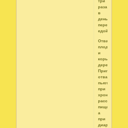
три
раза
в
день
перед
едой.
Отвар
плодов
и
коры
дерева
Приготовленн
отвар
пьют
при
хроническом
расстройстве
пищеварения,
а
при
диарее