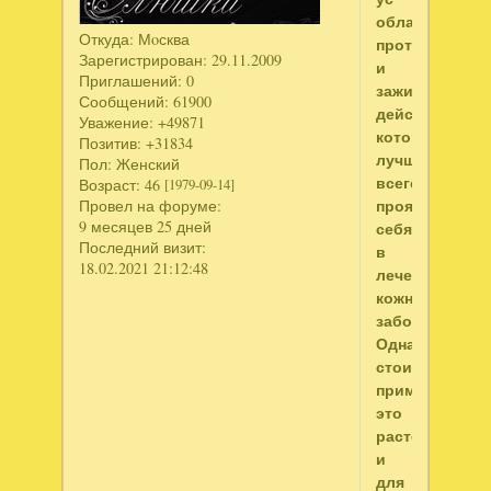
обладает
Откуда:
Мoсква
противовоспа
Зарегистрирован
: 29.11.2009
и
Приглашений:
0
заживляющим
Сообщений:
61900
действием,
Уважение:
+49871
которое
Позитив:
+31834
лучше
Пол:
Женский
всего
Возраст:
46
[1979-09-14]
проявляет
Провел на форуме:
9 месяцев 25 дней
себя
Последний визит:
в
18.02.2021 21:12:48
лечении
кожных
заболеваний.
Однако
стоит
применять
это
растение
и
для