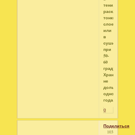
тени,
раскладывая
тонким
слоем,
или
в
сушилке
при
50-
60
градусах.
Хранят
не
дольше
одного
года.
0
Поделиться
103