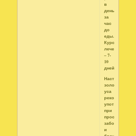
в
день
за
час
до
еды.
Курс
лечения
– 7-
10
дней.
Настойку
золотого
уса
рекомендован
употреблять
при
простудных
заболеваниях
и
бронхите.