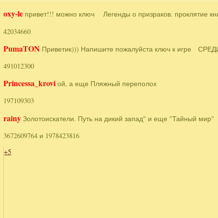
oxy-le
привет!!! можно ключ Легенды о призраков. проклятие кни
42034660
PumaTON
Приветик))) Напишите пожалуйста ключ к игре СРЕ
491012300
Princessa_krovi
ой, а еще Пляжный переполох
197109303
rainy
Золотоискатели. Путь на дикий запад" и еще "Тайный мир"
3672609764 и 1978423816
+5