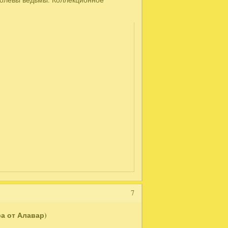
7
ра от Алавар)