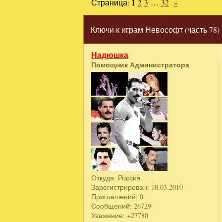
Страница:
1
2
3
…
32
»
Ключи к играм Невософт (часть 78)
Надюшка
Помощник Администратора
Откуда:
Россия
Зарегистрирован
: 10.03.2010
Приглашений:
0
Сообщений:
26729
Уважение:
+27780