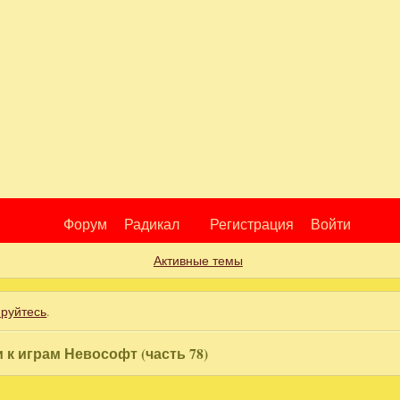
Форум
Радикал
Регистрация
Войти
Активные темы
ируйтесь
.
 к играм Невософт (часть 78)