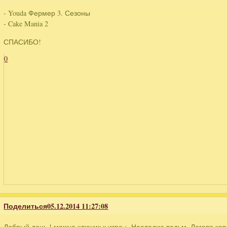
- Youda Фермер 3. Сезоны
- Cake Mania 2
СПАСИБО!
0
Поделиться
05.12.2014 11:27:08
Добрый день ! можно ключик к игре : Наследие ведьм. Логово к