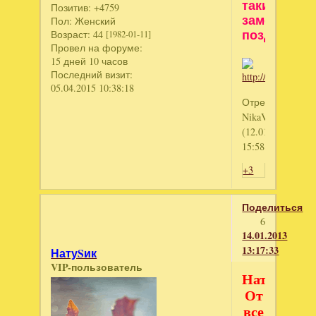
такие
Позитив:
+4759
замечател
Пол:
Женский
поздравлен
Возраст:
44
[1982-01-11]
Провел на форуме:
15 дней 10 часов
Последний визит:
05.04.2015 10:38:18
Отредактирова
NikaVeronika
(12.01.2013
15:58:35)
+3
Поделиться
6
14.01.2013
13:17:33
НатуSик
VIP-пользователь
Наташеньк
От
все