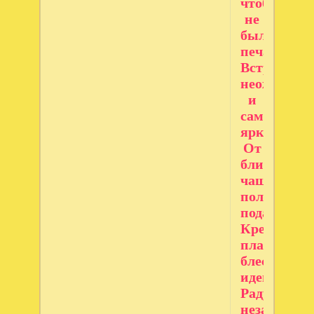
чтобы
не
было
печали.
Встреч
неожидан
и
самых
ярких,
От
близких
чаще
получать
подарки,
Креативны
планов,
блестящих
идей,
Радужных,
незабывае