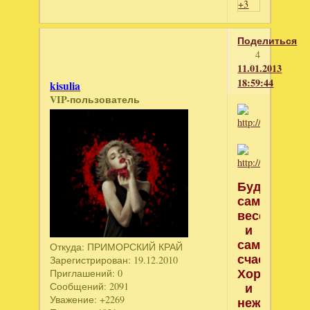
+3
Поделиться
4
11.01.2013
18:59:44
kisulia
VIP-пользователь
Будь
самой
веселой
и
самой
Откуда:
ПРИМОРСКИЙ КРАЙ
счастливой
Зарегистрирован
: 19.12.2010
Хорошей,
Приглашений:
0
и
Сообщений:
2091
Уважение:
+2269
нежной,