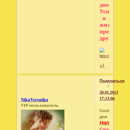
дней,
Успехов
в
жизни,
преданных
друзей.
+3
Поделиться
7
20.01.2013
17:13:06
NikaVeronika
VIP-пользователь
Сообщение
для
НатуSик
Спасибо