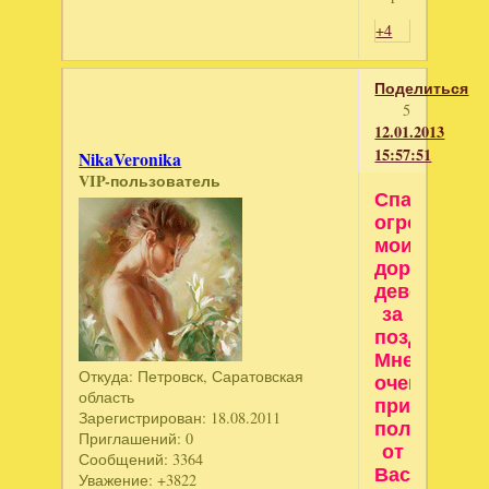
+4
Поделиться
5
12.01.2013
15:57:51
NikaVeronika
VIP-пользователь
Спасибо
огромное,
мои
дорогие
девочки,
за
поздравлен
Мне
Откуда:
Петровск, Саратовская
очень
область
приятно
Зарегистрирован
: 18.08.2011
получить
Приглашений:
0
от
Сообщений:
3364
Вас
Уважение:
+3822