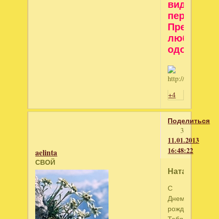
видеть
перспекти
Препятст
любые
одолеть!
+4
Поделиться
3
11.01.2013
16:48:22
aelinta
СВОЙ
Наташенька!
С
Днем
рождения
Тебя!