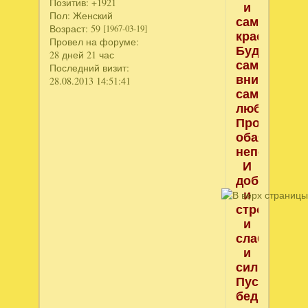
Позитив:
+1921
и
Пол:
Женский
самой
Возраст:
59
[1967-03-19]
красивой
Провел на форуме:
Будь
28 дней 21 час
самой
Последний визит:
внимательн
28.08.2013 14:51:41
самой
любимой,
Простой,
обаятельно
неповтори
И
доброй,
и
строгой,
и
слабой,
и
сильной,
Пусть
беды