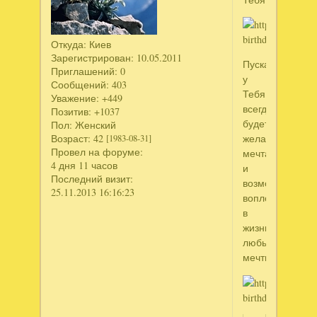
Откуда:
Киев
Зарегистрирован
: 10.05.2011
Пускай
Приглашений:
0
у
Сообщений:
403
Тебя
Уважение:
+449
всегда
Позитив:
+1037
будет
Пол:
Женский
Возраст:
42
желание
[1983-08-31]
Провел на форуме:
мечтать
4 дня 11 часов
и
Последний визит:
возможность
25.11.2013 16:16:23
воплощать
в
жизнь
любые
мечты!