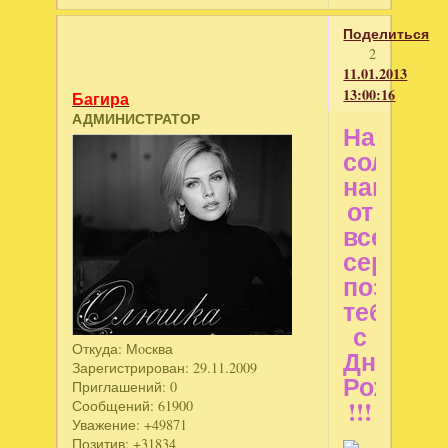
Поделиться
2
11.01.2013
13:00:16
Багира
АДМИНИСТРАТОР
Наташен
солныш
наше,
от
всего
сердца
поздра
тебя
с
Откуда:
Мoсква
Днем
Зарегистрирован
: 29.11.2009
Рожден
Приглашений:
0
!!!
Сообщений:
61900
Уважение:
+49871
Позитив:
+31834