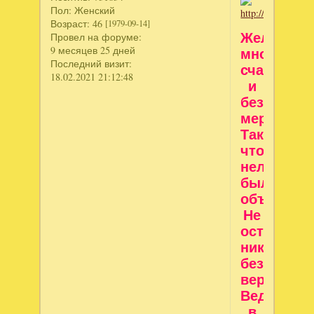
Пол:
Женский
Возраст:
46
[1979-09-14]
Желаю
Провел на форуме:
9 месяцев 25 дней
много
Последний визит:
счастья
18.02.2021 21:12:48
и
без
меры,
Так,
чтоб
нельзя
было
объять!
Не
оставайся
никогда
без
веры,
Ведь
в