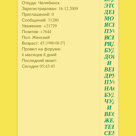
Откуда:
Челябинск
ЭТОТ
Зарегистрирован
: 16.12.2009
ДЕНЬ
Приглашений:
0
МОРОЗНЫ
Сообщений:
31280
ЯСНЫМ,
Уважение:
+21729
ПУСТЬ
Позитив:
+7644
ВСЕГДА
Пол:
Женский
Возраст:
45
РЯДОМ
[1980-08-27]
Провел на форуме:
БУДУТ
6 месяцев 8 дней
ДОБРЫЕ
Последний визит:
И
Сегодня 05:43:45
ВЕРНЫЕ
ДРУЗЬЯ.
ПУСТЬ
НАСТРОЕ
БУДЕТ
ЧУДЕСН
И
ВЕСЕЛЫМ
ЖЕЛАЮ
ТЕБЕ
СЕМЕЙНО