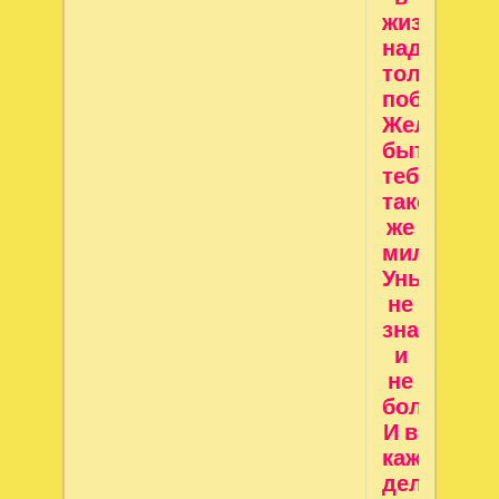
жизни
надо
только
побеждать
Желаю
быть
тебе
такой
же
милой,
Уныния
не
знать
и
не
болеть!
И в
каждом
деле