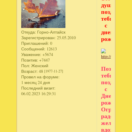
души
поздравля
тебя
с
днем
Откуда:
Горно-Алтайск
Зарегистрирован
: 25.05.2010
рождения!
Приглашений:
0
Сообщений:
12613
Уважение:
+5674
Позитив:
+7447
Пол:
Женский
Позволь
Возраст:
48
[1977-11-27]
тебя
Провел на форуме:
поздравлю
1 месяц 24 дня
Последний визит:
с
06.02.2023 16:29:31
Днем
рожденья
Огромной
радости
желаю,
вдохновень