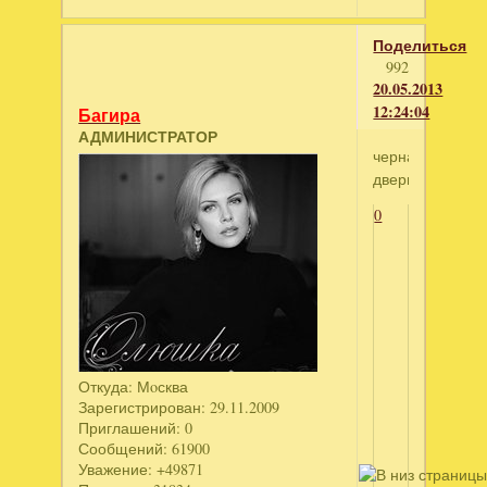
Поделиться
992
20.05.2013
12:24:04
Багира
АДМИНИСТРАТОР
черная
дверь
0
Откуда:
Мoсква
Зарегистрирован
: 29.11.2009
Приглашений:
0
Сообщений:
61900
Уважение:
+49871