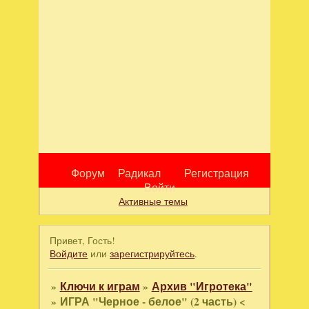
Форум
Радикал
Регистрация
Войти
Активные темы
Привет, Гость!
Войдите
или
зарегистрируйтесь
.
»
Ключи к играм
»
Архив "Игротека"
»
ИГРА "Черное - белое" (2 часть) <