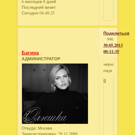
6 месяцев 8 дней
Последний визит:
Сегодня 04:48:25
Поделиться
996
30.05.2013
00:11:35
Багира
АДМИНИСТРАТОР
черный
паук
0
Откуда:
Мoсква
Зарегистрирован
: 29.11.2009