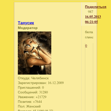
Поделиться
987
16.05.2013
06:21:05
Танусик
Модератор
белая
глина
0
Откуда:
Челябинск
Зарегистрирован
: 16.12.2009
Приглашений:
0
Сообщений:
31280
Уважение:
+21729
Позитив:
+7644
Пол:
Женский
Возраст:
45
[1980-08-27]