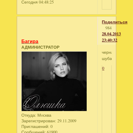
Сегодня 04:48:25
Поделиться
984
28.04.2013
23:40:32
Багира
АДМИНИСТРАТОР
черная
шуба
0
Откуда:
Мoсква
Зарегистрирован
: 29.11.2009
Приглашений:
0
Сообщений:
61900