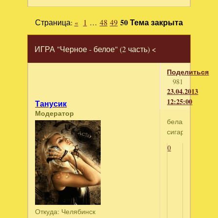
Страница:
«
1
…
48
49
50
Тема закрыта
ИГРА "Черное - белое" (2 часть) <
Поделиться
981
23.04.2013
12:25:00
Танусик
Модератор
белая
сигарета
0
Откуда:
Челябинск