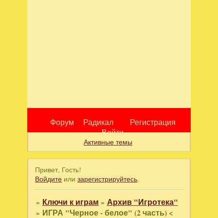
Форум
Радикал
Регистрация
Войти
Активные темы
Привет, Гость!
Войдите
или
зарегистрируйтесь
.
»
Ключи к играм
»
Архив "Игротека"
»
ИГРА "Черное - белое" (2 часть) <