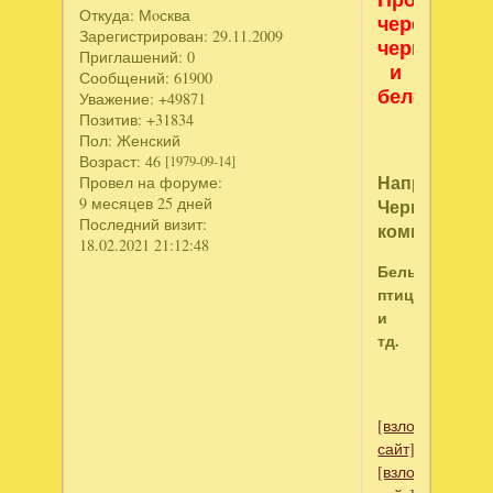
Откуда:
Мoсква
чередуем
Зарегистрирован
: 29.11.2009
черное
Приглашений:
0
и
Сообщений:
61900
белое.
Уважение:
+49871
Позитив:
+31834
Пол:
Женский
Возраст:
46
[1979-09-14]
Например:
Провел на форуме:
9 месяцев 25 дней
Черная
Последний визит:
комната
18.02.2021 21:12:48
Белые
птицы
и
тд.
[взломанный
сайт]
[взломанный