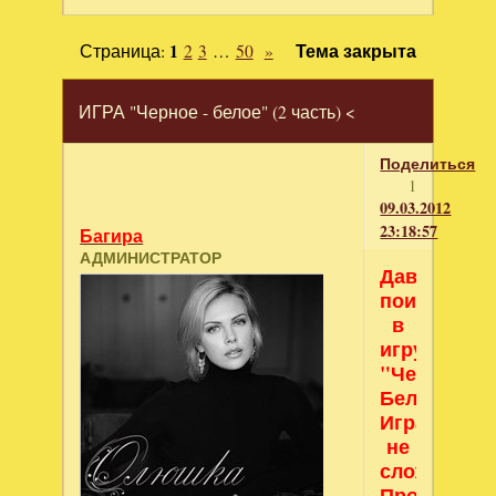
Страница:
1
2
3
…
50
»
Тема закрыта
ИГРА "Черное - белое" (2 часть) <
Поделиться
1
09.03.2012
23:18:57
Багира
АДМИНИСТРАТОР
Давайте
поиграем
в
игру
"Черное-
Белое"!
Игра
не
сложная.
Просто