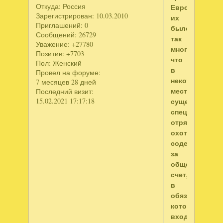
Откуда:
Россия
Европы
Зарегистрирован
: 10.03.2010
их
Приглашений:
0
было
Сообщений:
26729
так
Уважение:
+27780
много,
Позитив:
+7703
что
Пол:
Женский
в
Провел на форуме:
некоторых
7 месяцев 28 дней
местах
Последний визит:
15.02.2021 17:17:18
существовали
специальные
отряды
охотников,
содержащиес
за
общественны
счет,
в
обязанность
которых
входило