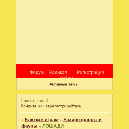
Форум
Радикал
Регистрация
Войти
Активные темы
Привет, Гость!
Войдите
или
зарегистрируйтесь
.
»
Ключи к играм
»
В мире флоры и
фауны
»
ЛОШАДИ