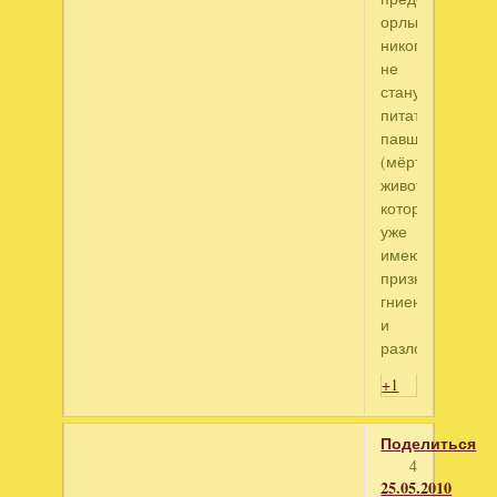
орлы
никогда
не
станут
питаться
павшими
(мёртвыми)
животными,
которые
уже
имеют
признаки
гниения
и
разложения.
+1
Поделиться
4
25.05.2010