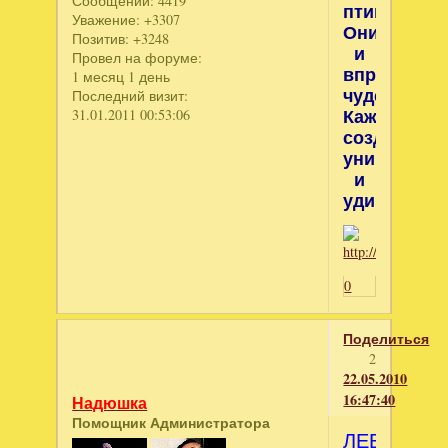
Сообщений:
4419
птицы.
Уважение:
+3307
Они
Позитив:
+3248
и
Провел на форуме:
вправду
1 месяц 1 день
чудесны.
Последний визит:
Каждое
31.01.2011 00:53:06
создание
уникально
и
удивительн
0
Поделиться
2
22.05.2010
16:47:40
Надюшка
Помощник Администратора
ЛЕБЕДИ