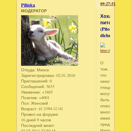
09:27:51
Pilinka
МОДЕРАТОР
Хохлатый
питохуи
(Pitohui
dichrous)
О
том,
Откуда:
Минск
что
Зарегистрирован
: 02.01.2010
Приглашений:
0
некоторые
Сообщений:
3633
птицы
Уважение:
+3465
могут
Позитив:
+4001
быть
Пол:
Женский
опасными,
Возраст:
41
[1984-12-14]
многие
Провел на форуме:
имеют
16 дней 9 часов
представление.
Последний визит:
Например,
03.02.2014 22:59:15