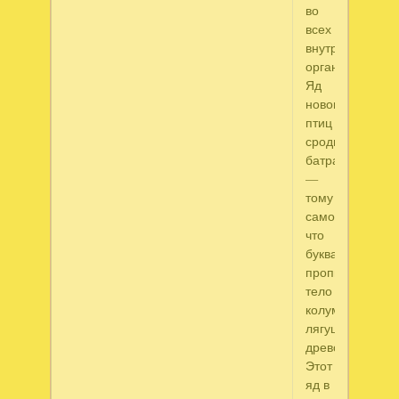
во
всех
внутренних
органах.
Яд
новогвинейских
птиц
сродни
батрахотоксину
—
тому
самому,
что
буквально
пропитывает
тело
колумбийских
лягушек-
древолазов.
Этот
яд в