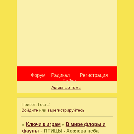
Форум
Радикал
Регистрация
Войти
Активные темы
Привет, Гость!
Войдите
или
зарегистрируйтесь
.
»
Ключи к играм
»
В мире флоры и
фауны
»
ПТИЦЫ - Хозяева неба