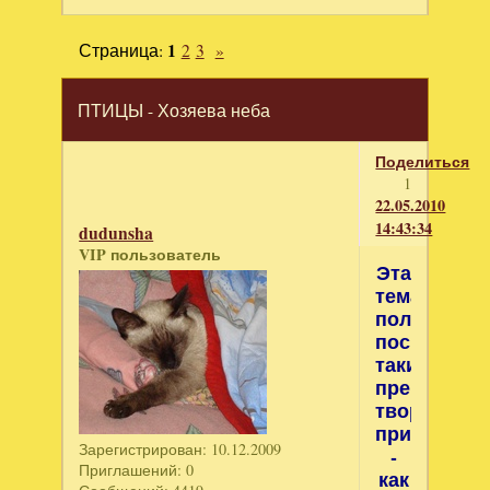
Страница:
1
2
3
»
ПТИЦЫ - Хозяева неба
Поделиться
1
22.05.2010
14:43:34
dudunsha
VIP пользователь
Эта
тема
полностью
посвящена
таким
прекрасны
творениям
природы
Зарегистрирован
: 10.12.2009
-
Приглашений:
0
как