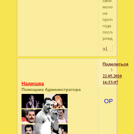
свой
молодняк
на
протяжении
года
после
рождения.
+1
Поделиться
3
22.05.2010
16:53:07
Надюшка
Помощник Администратора
ОРЁЛ