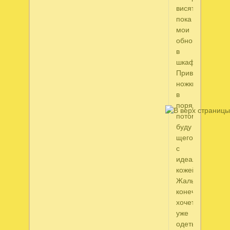
висят
пока
мои
обновочки
в
шкафу.
Приведу
ножки
в
порядок
потом
буду
щеголять
с
идеальной
кожей).
Жаль,
конечно,
хочется
уже
одеть