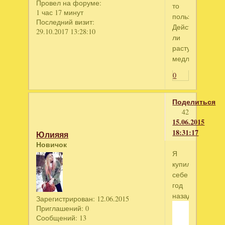
Провел на форуме:
то
1 час 17 минут
пользовался?
Последний визит:
Действительно
29.10.2017 13:28:10
ли
растут
медленнее?
0
Поделиться
42
15.06.2015
18:31:17
Юлияяя
Новичок
Я
купила
себе
год
назад
Зарегистрирован
: 12.06.2015
Приглашений:
0
Сообщений:
13