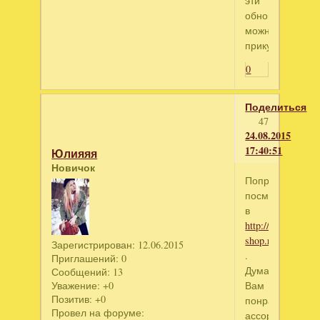
эти
обновочки
можно
прикупить
0
Поделиться
47
24.08.2015
17:40:51
Юлияяя
Новичок
Попробуйте
посмотреть
в
http://www.lucia-
shop.ru/shop/plat
Зарегистрирован
: 12.06.2015
.
Приглашений:
0
Думаю
Сообщений:
13
Вам
Уважение:
+0
Позитив:
+0
понравится
Провел на форуме:
ассортимент