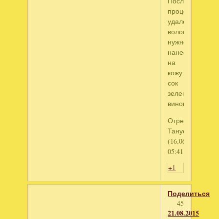
После
процедуры
удаления
волос
нужно
нанести
на
кожу
сок
зеленого
винограда.
Отредактирова
Танусик
(16.06.2015
05:41:46)
+1
Поделиться
45
21.08.2015