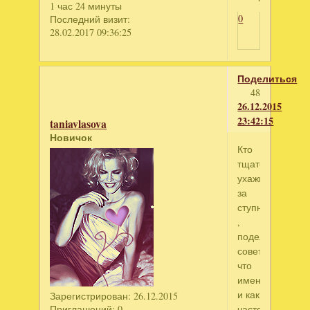
1 час 24 минуты
0
Последний визит:
28.02.2017 09:36:25
Поделиться
48
26.12.2015
23:42:15
taniavlasova
Новичок
Кто
тщательно
ухаживает
за
ступнями
,
поделитесь
советами,
что
именно
и как
Зарегистрирован
: 26.12.2015
Приглашений:
0
часто