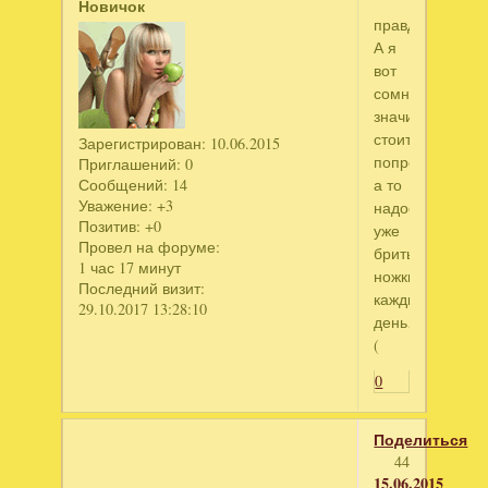
Новичок
правда?
А я
вот
сомневалась…
значит
стоит
Зарегистрирован
: 10.06.2015
попробовать,
Приглашений:
0
а то
Сообщений:
14
Уважение:
+3
надоело
Позитив:
+0
уже
Провел на форуме:
брить
1 час 17 минут
ножки
Последний визит:
каждый
29.10.2017 13:28:10
день…
(
0
Поделиться
44
15.06.2015