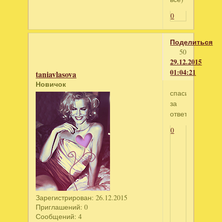
0
Поделиться
50
29.12.2015
01:04:21
taniavlasova
Новичок
спасибо
за
ответ!
0
Зарегистрирован
: 26.12.2015
Приглашений:
0
Сообщений:
4