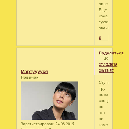
опытных.
Еще
кожа
сухая
очень((
0
Поделиться
49
27.12.2015
23:12:57
Мартууууся
Новичок
Ступни?
Тру
пемзочкой
специальной,
но
это
не
Зарегистрирован
: 24.08.2015
камень,