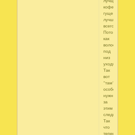
лучще
кофейной
гущей
лучше
всего.
Потому
как
волоски
под
низ
уходят.
Так
вот
"там"
особенно
нужно
за
этим
следить.
Так
что
теперь