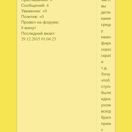
Сообщений:
4
вы
Уважение:
+0
делаете?
Позитив:
+0
какими
Провел на форуме:
средствами
8 минут
у
Последний визит:
каких
29.12.2015 01:04:23
фирм
хорошие
скрабы
и
т.д.
Хочу
чтоб
ступни
были
идеально
ухоженны
всегда,
брать
пример
с