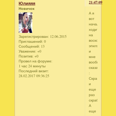
21:47:09
Юлияяя
Новичок
А я
вот
начала
ходить
на
Зарегистрирован
: 12.06.2015
восковую
Приглашений:
0
эпиляцию
Сообщений:
13
и
Уважение:
+0
Позитив:
+0
мне
Провел на форуме:
вообще
1 час 24 минуты
сказали
Последний визит:
:
28.02.2017 09:36:25
Скрабироватьс
и
еще
раз
скрабироватся.
А
еще