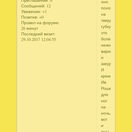
Приглашений:
0
оно
Сообщений:
12
похоже
Уважение:
+1
на
Позитив:
+0
твердую
Провел на форуме:
губку,
26 минут
это
Последний визит:
более
29.10.2017 12:04:55
нежный
вариант
и
аккуратный.
И
крем
Ив
Роше
для
ног
на
ночь,
вот
и
все)