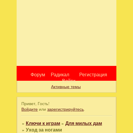
Форум
Радикал
Регистрация
Войти
Активные темы
Привет, Гость!
Войдите
или
зарегистрируйтесь
.
»
Ключи к играм
»
Для милых дам
»
Уход за ногами