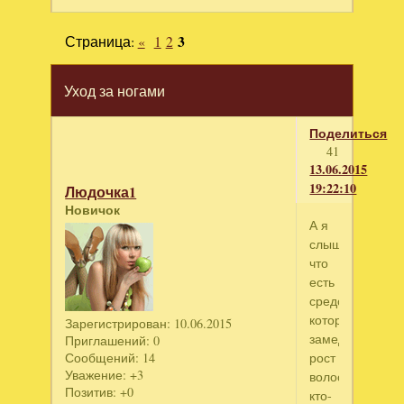
Страница:
«
1
2
3
Уход за ногами
Поделиться
41
13.06.2015
19:22:10
Людочка1
Новичок
А я
слышала,
что
есть
средства,
которые
Зарегистрирован
: 10.06.2015
замедляют
Приглашений:
0
рост
Сообщений:
14
Уважение:
+3
волос,
Позитив:
+0
кто-