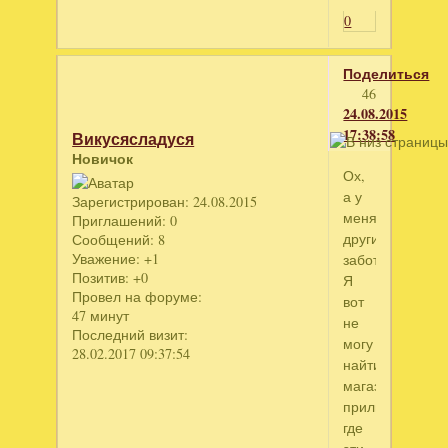
0
Поделиться
46
24.08.2015
17:38:58
Викусясладуся
Новичок
Ох,
а у
Зарегистрирован
: 24.08.2015
меня
Приглашений:
0
другие
Сообщений:
8
Уважение:
+1
заботы.
Позитив:
+0
Я
Провел на форуме:
вот
47 минут
не
Последний визит:
могу
28.02.2017 09:37:54
найти
магазин
приличный,
где