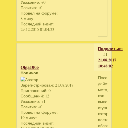
Уважение:
+0
Позитив:
+0
Провел на форуме:
8 минут
Последний визит:
29.12.2015 01:04:23
Поделиться
51
21.08.2017
10:48:02
Olga1005
Новичок
Посоветуйте
действенный
Зарегистрирован
: 21.08.2017
метод
Приглашений:
0
как
Сообщений:
12
Уважение:
+1
вылечить
Позитив:
+0
ступни
Провел на форуме:
которые
19 минут
постоянно
Последний визит:
облазят(