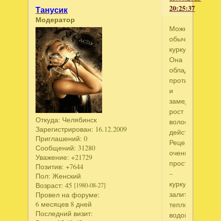
20:25:37
Танусик
Модератор
Можно
обычной
куркумой.
Она
обладает
противовоспал
и
замедляющим
рост
Откуда:
Челябинск
волос
Зарегистрирован
: 16.12.2009
действиями.
Приглашений:
0
Рецепт
Сообщений:
31280
очень
Уважение:
+21729
прост
Позитив:
+7644
–
Пол:
Женский
куркуму
Возраст:
45
[1980-08-27]
залить
Провел на форуме:
6 месяцев 8 дней
теплой
Последний визит:
водой