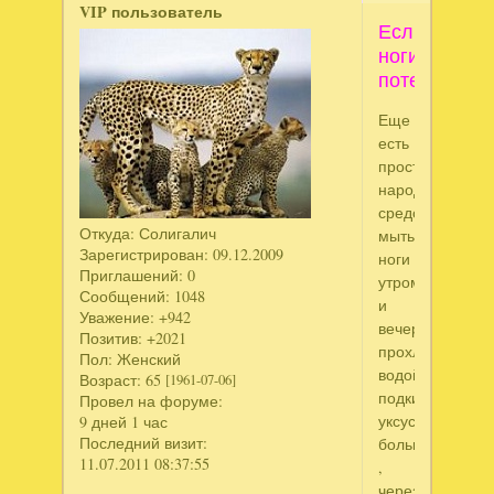
VIP пользователь
Если
ноги
потеют
Еще
есть
простое
народное
средство-
Откуда:
Солигалич
мыть
Зарегистрирован
: 09.12.2009
ноги
Приглашений:
0
утром
Сообщений:
1048
и
Уважение:
+942
вечером
Позитив:
+2021
прохладной
Пол:
Женский
водой,
Возраст:
65
[1961-07-06]
подкисленной
Провел на форуме:
уксусом.Самое
9 дней 1 час
Последний визит:
большое
11.07.2011 08:37:55
,
через