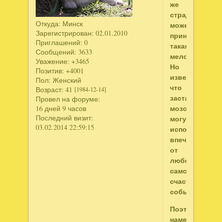
же
страданий
Откуда:
Минск
может
Зарегистрирован
: 02.01.2010
принести
Приглашений:
0
такая
Сообщений:
3633
мелочь!
Уважение:
+3465
Но
Позитив:
+4001
известно,
Пол:
Женский
что
Возраст:
41
[1984-12-14]
застарелые
Провел на форуме:
мозоли
16 дней 9 часов
Последний визит:
могут
03.02.2014 22:59:15
испортить
впечатление
от
любого
самого
счастливого
события.
Поэтому
наметившиеся