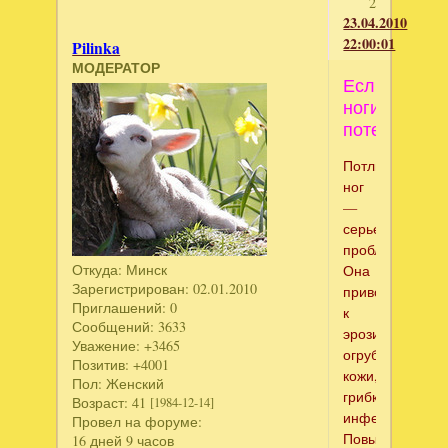
2
23.04.2010
22:00:01
Pilinka
МОДЕРАТОР
Если
ноги
потеют
Потливость
ног
—
серьезная
проблема.
Откуда:
Минск
Она
Зарегистрирован
: 02.01.2010
приводит
Приглашений:
0
к
Сообщений:
3633
эрозиям,
Уважение:
+3465
огрублению
Позитив:
+4001
кожи,
Пол:
Женский
грибковым
Возраст:
41
[1984-12-14]
инфекциям.
Провел на форуме:
Повышенная
16 дней 9 часов