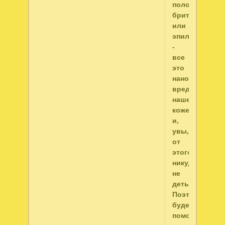
полоски,
бритва
или
эпилятор,
-
все
это
наносит
вред
нашей
коже
и,
увы,
от
этого
никуда
не
деться.
Поэтому
будем
помогать