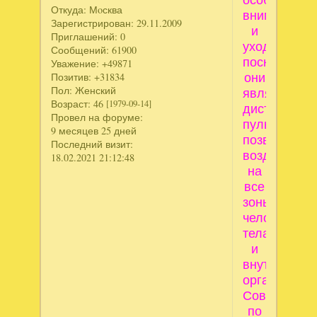
Откуда:
Мoсква
внимания
Зарегистрирован
: 29.11.2009
и
Приглашений:
0
ухода,
Сообщений:
61900
поскольку
Уважение:
+49871
они
Позитив:
+31834
Пол:
Женский
являются
Возраст:
46
[1979-09-14]
дистанцион
Провел на форуме:
пультом,
9 месяцев 25 дней
позволяющ
Последний визит:
воздействов
18.02.2021 21:12:48
на
все
зоны
человеческо
тела
и
внутренние
органы.
Советы
по