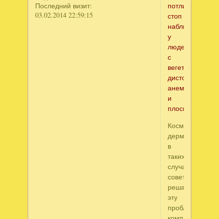
Последний визит:
потливость
03.02.2014 22:59:15
стоп
наблюдается
у
людей
с
вегетососудист
дистонией,
анемией
и
плоскостопием.
Косметологи-
дерматологи
в
таких
случаях
советуют
решать
эту
проблему
комплексно: