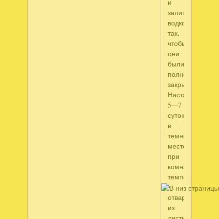
и
залить
водкой
так,
чтобы
они
были
полностью
закрыты.
Настаивать
5—7
суток
в
темном
месте
при
комнатной
температуре;
•
отвар
из
листьев