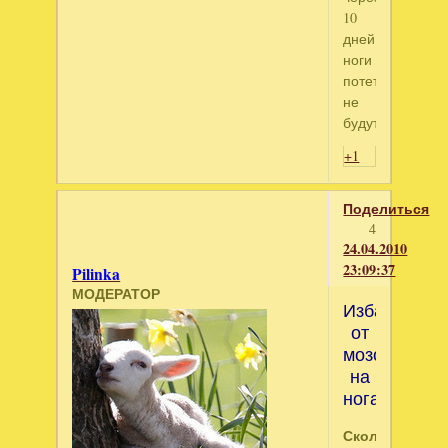
10
дней
ноги
потеть
не
будут....
+1
Поделиться
4
24.04.2010
23:09:37
Pilinka
МОДЕРАТОР
Избавляемс
от
мозолей
на
ногах
Сколько