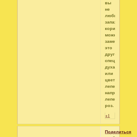
вы
не
любите
запах
корицы,
можно
заменить
это
другой
специей,
духами
или
цветочными
лепестками,
например,
лепестками
роз.
+1
Поделиться