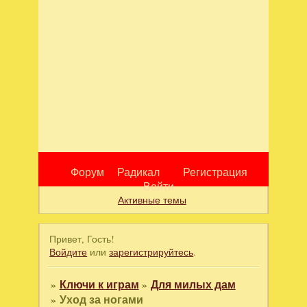
Форум
Радикал
Регистрация
Войти
Активные темы
Привет, Гость!
Войдите
или
зарегистрируйтесь
.
»
Ключи к играм
»
Для милых дам
»
Уход за ногами