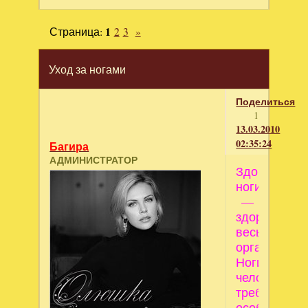
Страница:
1
2
3
»
Уход за ногами
Поделиться
1
13.03.2010
02:35:24
Багира
АДМИНИСТРАТОР
Здоровы
ноги
—
здоров
весь
организм.
Ноги
человека
требуют
особого