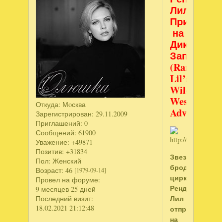
Лил.
Приключе
на
Диком
Западе
(Rangy
Lil’s:
Wild
West
Откуда:
Мoсква
Adventure)
Зарегистрирован
: 29.11.2009
Приглашений:
0
Сообщений:
61900
Уважение:
+49871
Позитив:
+31834
Звезда
Пол:
Женский
бродячего
Возраст:
46
[1979-09-14]
цирка
Провел на форуме:
Ренджи
9 месяцев 25 дней
Лил
Последний визит:
18.02.2021 21:12:48
отправляется
на