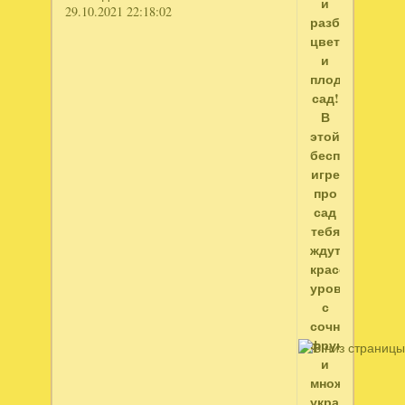
и
29.10.2021 22:18:02
разбить
цветущий
и
плодоносный
сад!
В
этой
бесплатной
игре
про
сад
тебя
ждут
красочные
уровни
с
сочными
фруктами
и
множество
украшений