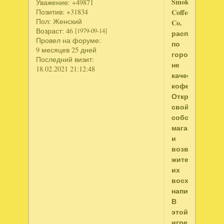
Smokestack
Уважение:
+49871
Позитив:
+31834
Coffee
Пол:
Женский
Co.
Возраст:
46
[1979-09-14]
распространя
Провел на форуме:
по
9 месяцев 25 дней
городу
Последний визит:
не
18.02.2021 21:12:48
качественный
кофе!
Открой
свой
собственный
магазин
и
возврати
жителям
их
восхитительн
напиток!
В
этой
игре