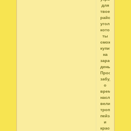
для
твоего
райского
уголка,
которые
ты
сможешь
купить
на
заработанные
деньги.
Просто
забудь
о
времени,
наслаждаясь
великолепны
тропическими
пейзажами
и
красотой