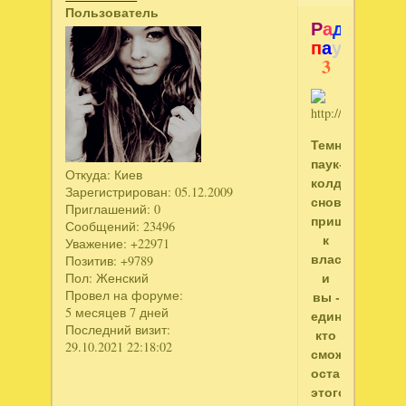
Пользователь
Р
а
д
у
ж
н
а
я
п
а
у
т
и
н
к
а
3
Темный
паук-
Откуда:
Киев
колдун
Зарегистрирован
: 05.12.2009
снова
Приглашений:
0
пришел
Сообщений:
23496
к
Уважение:
+22971
власти,
Позитив:
+9789
и
Пол:
Женский
Провел на форуме:
вы -
5 месяцев 7 дней
единственный
Последний визит:
кто
29.10.2021 22:18:02
сможет
остановить
этого