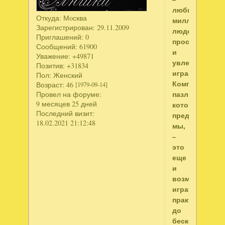
любимая
Откуда:
Мoсква
миллионами
Зарегистрирован
: 29.11.2009
людей
Приглашений:
0
простая
Сообщений:
61900
и
Уважение:
+49871
увлекательна
Позитив:
+31834
игра.
Пол:
Женский
Компьютерны
Возраст:
46
[1979-09-14]
пазлы,
Провел на форуме:
9 месяцев 25 дней
которые
Последний визит:
предлагаем
18.02.2021 21:12:48
мы,
–
это
еще
и
возможность
играть
практически
до
бесконечности