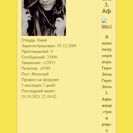
3.
Афины
В
Откуда:
Киев
новой
Зарегистрирован
: 05.12.2009
популярнейше
Приглашений:
0
серии
Сообщений:
23496
игры
Уважение:
+22971
Герои
Позитив:
+9789
Эллады,
Пол:
Женский
Провел на форуме:
Герои
5 месяцев 7 дней
Эллады
Последний визит:
3.
29.10.2021 22:18:02
Афины,
жанра
«три
в
ряд»
с