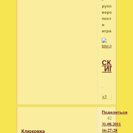
русский,
версия
поставь
и
играй.
СКАЧАТ
ИГРУ
.
+3
Поделиться
82
31.08.2011
16:27:28
Клюковка