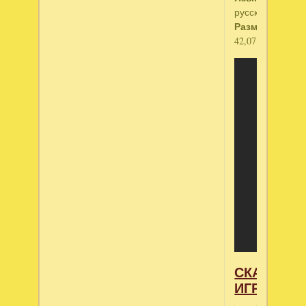
русский
Размер:
42,07Мб
СКАЧАТЬ
ИГРУ