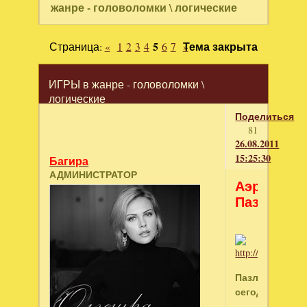
жанре - головоломки \ логические
Страница:
«
1
2
3
4
5
6
7
»
Тема закрыта
ИГРЫ в жанре - головоломки \
логические
Поделиться
81
26.08.2011
15:25:30
Багира
АДМИНИСТРАТОР
Аэро-
Пазлы
Пазлы
сегодня
–