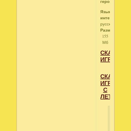
героя!
Язык
интерфейса:
русский
Размер:
155
Мб
СКАЧАТЬ
ИГРУ
СКАЧАТЬ
ИГРУ
С
ЛЕТИТБИ
Свернут
текст