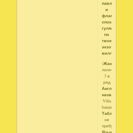
павлинов
и
фламинго,
спокойно
гуляющих
по
твоей
экзотической
вилле.
:Жанр:
логические,
3 в
ряд
Английское
название:
Villa
banana
Таблетка:
не
требуется
Язык: