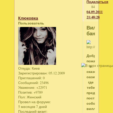
Поделиться
84
04.09.2011
21:48:28
Клюковка
Пользователь
Вилла
банана
Добро
пожаловать
в
Откуда:
Киев
сказочный
Зарегистрирован
: 05.12.2009
оазис,
Приглашений:
0
где
Сообщений:
23496
тебе
Уважение:
+22971
Позитив:
+9789
предстоит
Пол:
Женский
построить
Провел на форуме:
собственную
5 месяцев 7 дней
виллу
Последний визит: