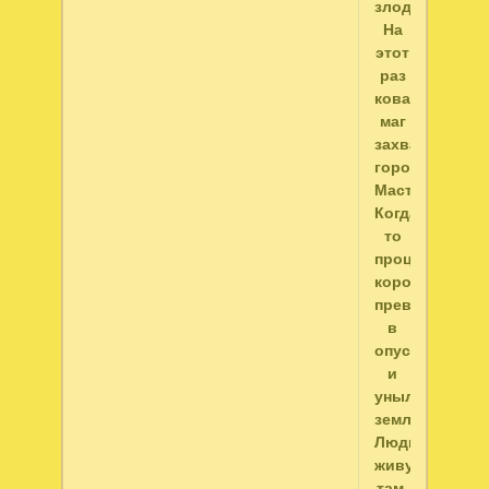
злодея.
На
этот
раз
коварный
маг
захватил
город
Мастеров.
Когда-
то
процветающе
королевство,
превратилось
в
опустошенны
и
унылые
земли.
Люди,
живущие
там,