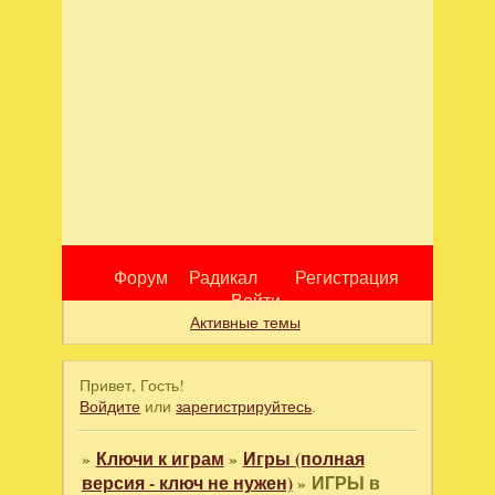
Форум
Радикал
Регистрация
Войти
Активные темы
Привет, Гость!
Войдите
или
зарегистрируйтесь
.
»
Ключи к играм
»
Игры (полная
версия - ключ не нужен)
»
ИГРЫ в