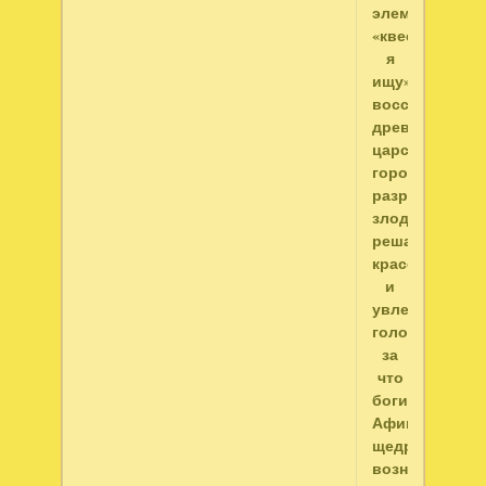
элементами
«квест
я
ищу»,
восстановите
древний
царственный
город,
разрушенные
злодеем,
решая
красочные
и
увлекательны
головоломки,
за
что
богиня
Афина
щедро
вознаградит