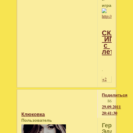
играй
СКАЧАТ
ИГРУ
с
летитбит
.
+2
Поделиться
86
29.09.2011
20:41:30
Клюковка
Пользователь
Герои
Эллады