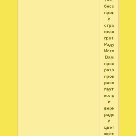
бесследно
пропали,
и
страшная
опасность
грозит
Радужному
Источнику.
Вам
предстоит
разрушить
проклятие,
распутать
паутину
колдуна,
и
вернуть
радость
и
цвет
жителям