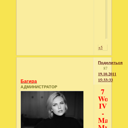
|
Скриншо
+5
Поделиться
87
19.10.2011
15:33:33
Багира
АДМИНИСТРАТОР
7
Wonders
IV
-
Magical
Mystery