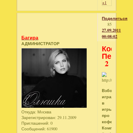
+1
Поделиться
85
27.09.2011
00:08:02
Багира
АДМИНИСТРАТОР
Кофейн
Перепол
2
Взбодрись,
играя
в
игры
Откуда:
Мoсква
про
Зарегистрирован
: 29.11.2009
кофе!
Приглашений:
0
Компания
Сообщений:
61900