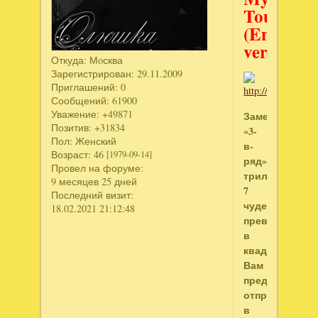
Tour
(English
version)
Откуда:
Мoсква
Зарегистрирован
: 29.11.2009
Приглашений:
0
Сообщений:
61900
Уважение:
+49871
Замечательна
Позитив:
+31834
«3-
Пол:
Женский
в-
Возраст:
46
[1979-09-14]
ряд»
Провел на форуме:
трилогия
9 месяцев 25 дней
7
Последний визит:
чудес
18.02.2021 21:12:48
превратилась
в
квадрологию!
Вам
предстоит
отправиться
в