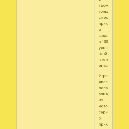
также
тонкая
смесь
приключения
и
задач
в 100
уровнях
этой
замечательной
игры.
Игра
является
первым
эпизодом
из
новой
серии
о
приключениях