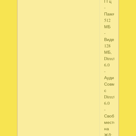
ГГц
-
Память:
512
МБ
-
Видеокарта:
128
МБ,
DirectX
6.0
-
Аудиокарта:
Совместимая
с
DirectX
6.0
-
Свободное
место
на
ЖД: