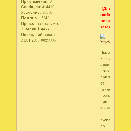
Приглашений:
0
Сообщений:
4419
(Для
Уважение:
+3307
любителей
Позитив:
+3248
логических
Провел на форуме:
загадок)
1 месяц 1 день
Последний визит:
31.01.2011 00:53:06
Всемирно
известный
археолог,
получила
приглашение
от
таинственного
незнакомца,
принять
участие
в
экспедиции
по