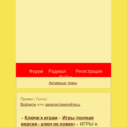
Форум
Радикал
Регистрация
Войти
Активные темы
Привет, Гость!
Войдите
или
зарегистрируйтесь
.
»
Ключи к играм
»
Игры (полная
версия - ключ не нужен)
»
ИГРЫ в