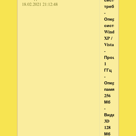
18.02.2021 21:12:48
требования:
-
Операционная
система:
Windows
XP /
Vista
-
Процессор:
1
ГГц
-
Оперативная
память:
256
Мб
-
Видеокарта:
3D
128
Мб