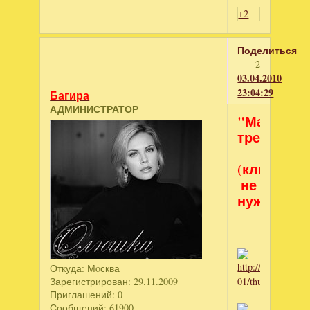
+2
Поделиться
2
03.04.2010
23:04:29
Багира
АДМИНИСТРАТОР
"Магическ
треуголь
(ключ
не
нужен)
Откуда:
Мoсква
Зарегистрирован
: 29.11.2009
Приглашений:
0
Сообщений:
61900