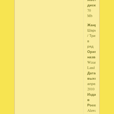
диск
:
70
Mb
Жанр
:
Шарики
/ Три
в
ряд
Оригинальное
название
:
Wizard
Land
Дата
выхода
:
апрель
2010
Издатель
в
России
:
Alawar