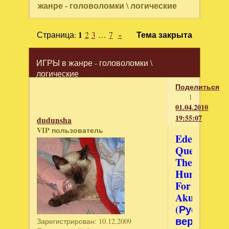
жанре - головоломки \ логические
Страница:
1
2
3
…
7
»
Тема закрыта
ИГРЫ в жанре - головоломки \
логические
Поделиться
1
01.04.2010
19:55:07
dudunsha
VIP пользователь
Eden's
Quest:
The
Hunt
For
Akua
(Русская
версия)
Зарегистрирован
: 10.12.2009