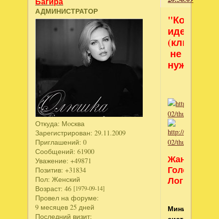
Багира
АДМИНИСТРАТОР
"Копилка
идей"
(ключ
не
нужен)
Откуда:
Мoсква
Зарегистрирован
: 29.11.2009
Приглашений:
0
Сообщений:
61900
Жанр:
Уважение:
+49871
Головоломк
Позитив:
+31834
Логические
Пол:
Женский
Возраст:
46
[1979-09-14]
Провел на форуме:
9 месяцев 25 дней
Минимальные
Последний визит:
системные