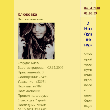
3
04.04.2010
01:03:39
Клюковка
Пользователь
3
Нотки
(ключ
не
нужен)
Чтобы
пройти
Откуда:
Киев
уровень,
Зарегистрирован
: 05.12.2009
нужно
Приглашений:
0
очистить
Сообщений:
23496
игровое
Уважение:
+22971
поле
Позитив:
+9789
от
Пол:
Женский
цветных
Провел на форуме:
5 месяцев 7 дней
блоков,
Последний визит:
выделяя
29.10.2021 22:18:02