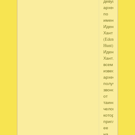
девушки-
археолога
по
имени
Иден
Хант
(Eden
Hunt).
Иден
Хант,
всемирно
известный
археолог,
получила
звонок
от
таинственного
человека,
который
приглашал
ее
на