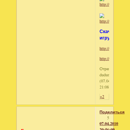
Скачать
игру
http://depositfile
http://turbobit.n
Отредактирова
dudunsha
(07.04.2010
21:08:29)
+2
Поделиться
5
07.04.2010
20:56:09