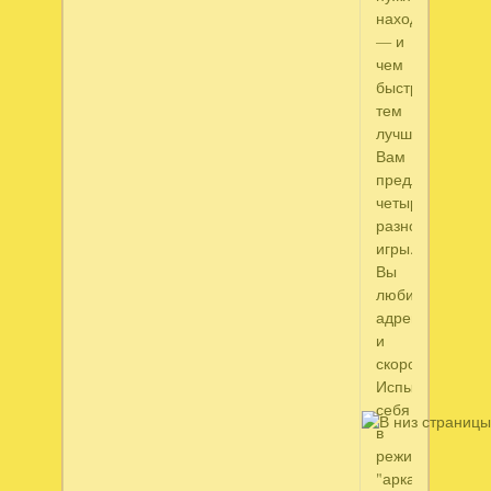
находить
— и
чем
быстрее,
тем
лучше.
Вам
предлагаются
четыре
разновидности
игры.
Вы
любите
адреналин
и
скорость?
Испытайте
себя
в
режимах
"аркада"