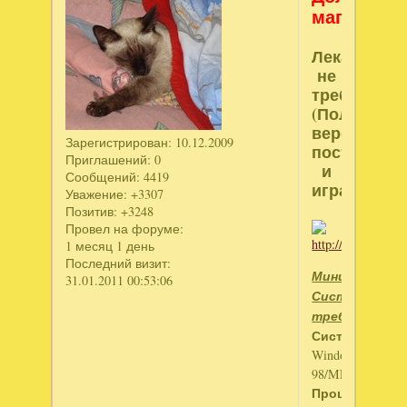
магов
Лекарство:
не
требуется
(Полная
версия
Зарегистрирован
: 10.12.2009
поставь
Приглашений:
0
и
Сообщений:
4419
играй)
Уважение:
+3307
Позитив:
+3248
Провел на форуме:
1 месяц 1 день
Последний визит:
Минимальные
31.01.2011 00:53:06
Системные
требования:
Система
:
Windows
98/ME/2000/XP/V
Процессор
: