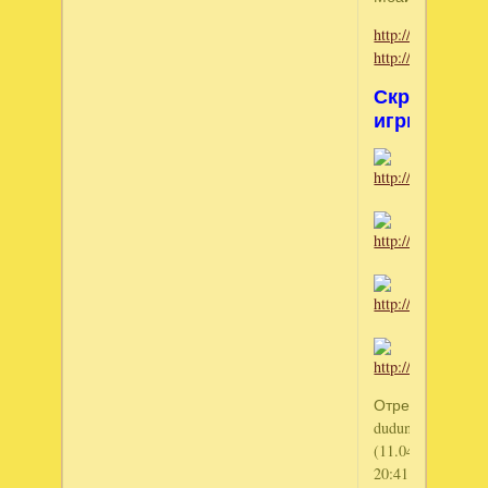
http://depositfiles
http://turbobit.n
Скриншот
игры:
Отредактирова
dudunsha
(11.04.2010
20:41:47)