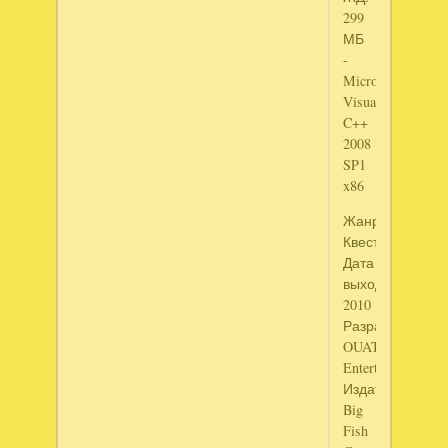
299
МБ
-
Microsoft
Visual
C++
2008
SP1
x86
Жанр:
Квест
Дата
выхода:
2010
Разработчик:
OUAT
Entertainment
Издатель:
Big
Fish