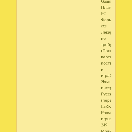
Games
Платформа:
PC
Формат:
exe
Лекарство:
не
требуется
(Полная
версия
поставь
и
играй)
Язык
интерфейса:
Русский
(перевод
LeRKo)
Размер
игры:
249
Мбайт