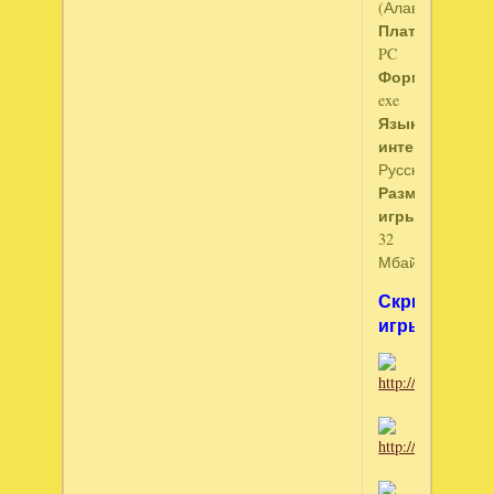
(Алавар)
Платформа
:
PC
Формат
:
exe
Язык
интерфейса
:
Русский
Размер
игры
:
32
Мбайта
Скриншоты
игры: