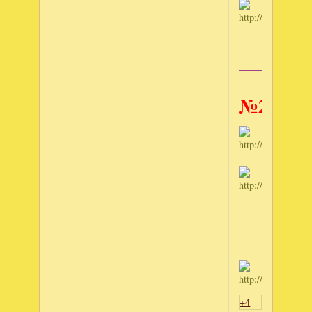
______________
№2
+4