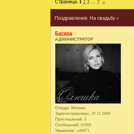
Страница:
1
2
3
…
7
»
Поздравления. На свадьбу <
Багира
АДМИНИСТРАТОР
Откуда:
Мoсква
Зарегистрирован
: 29.11.2009
Приглашений:
0
Сообщений:
61900
Уважение:
+49871