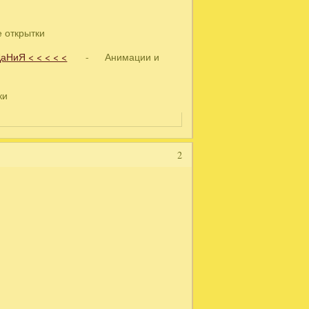
открытки
НиЯ < < < < <
- Анимации и
ки
2