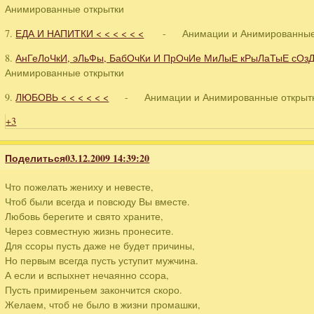
Анимированные открытки
7.
ЕДА И НАПИТКИ < < < < < <
- Анимации и Анимированные 
8.
АнГеЛоЧкИ, эЛьФы, БабОчКи И ПрОчИе МиЛыЕ кРыЛаТыЕ сОзДа
Анимированные открытки
9.
ЛЮБОВЬ < < < < < <
- Анимации и Анимированные открыт
+3
Поделиться
03.12.2009 14:39:20
Что пожелать жениху и невесте,
Чтоб были всегда и повсюду Вы вместе.
Любовь берегите и свято храните,
Через совместную жизнь пронесите.
Для ссоры пусть даже не будет причины,
Но первым всегда пусть уступит мужчина.
А если и вспыхнет нечаянно ссора,
Пусть примиреньем закончится скоро.
Желаем, чтоб не было в жизни промашки,