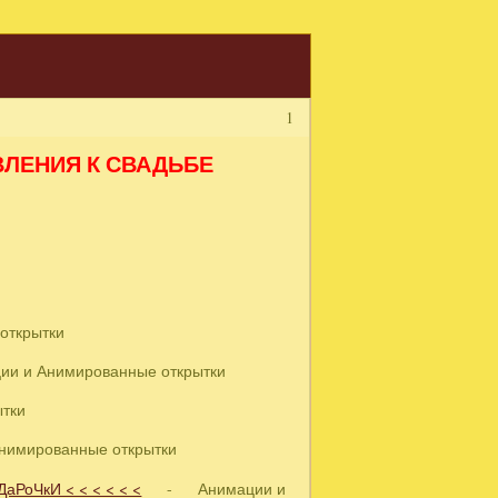
1
ВЛЕНИЯ К СВАДЬБЕ
ткрытки
и Анимированные открытки
тки
мированные открытки
РоЧкИ < < < < < <
- Анимации и