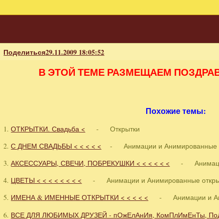
Поделиться
29.11.2009 18:05:52
В ЭТОЙ ТЕМЕ РАЗМЕЩАЕМ ПОЗДРА
Похожие темы:
1.
ОТКРЫТКИ. Свадьба <
- Открытки
2.
С ДНЕМ СВАДЬБЫ < < < < <
- Анимации и Анимированные о
3.
АКСЕССУАРЫ, СВЕЧИ, ПОБРЕКУШКИ < < < < < <
- Анимации 
4.
ЦВЕТЫ < < < < < < < <
- Анимации и Анимированные откры
5.
ИМЕНА & ИМЕННЫЕ ОТКРЫТКИ < < < < <
- Анимации и Ани
6.
ВСЕ ДЛЯ ЛЮБИМЫХ ДРУЗЕЙ - пОжЕлАнИя, КомПлИмЕнТы, ПоДа