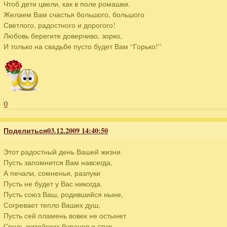
Чтоб дети цвели, как в поле ромашки.
Желаем Вам счастья большого, большого
Светлого, радостного и дорогого!
Любовь берегите доверчиво, зорко,
И только на свадьбе пусто будет Вам “Горько!”
0
Поделиться
03.12.2009 14:40:50
Этот радостный день Вашей жизни
Пусть запомнится Вам навсегда,
А печали, сомненья, разлуки
Пусть не будет у Вас никогда.
Пусть союз Ваш, родившийся ныне,
Согревает тепло Ваших душ,
Пусть сей пламень вовек не остынет
Cредь житейских буранов и стуж.