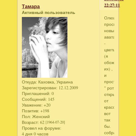
22:27:11
Тамара
Активный пользователь
Олюшка,
просмотрела
новые
аватарки
-
цветы
(я
обожаю
их) ,
и
просто
Откуда:
Каховка, Украина
Зарегистрирован
: 12.12.2009
" рот
Приглашений:
0
открыла"
Сообщений:
145
от
Уважение:
+20
красоты,
Позитив:
+198
вот
Пол:
Женский
так
Возраст:
62
[1964-07-20]
бы.
Провел на форуме:
собрала
4 дня 0 часов