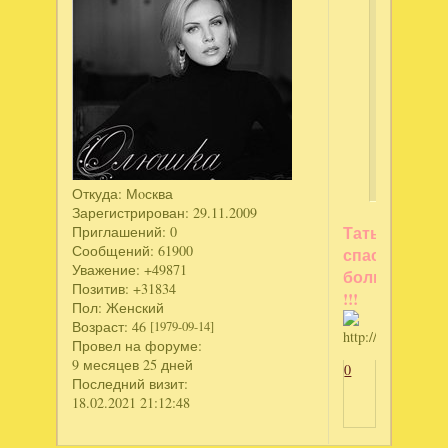
Татьянк
написал
Огромно
спасибо
за
шикарны
аватарки,
умничка!!
Откуда:
Мoсква
Зарегистрирован
: 29.11.2009
Татьяна,
Приглашений:
0
Сообщений:
61900
спасибо
Уважение:
+49871
большое
Позитив:
+31834
!!!
Пол:
Женский
Возраст:
46
[1979-09-14]
Провел на форуме:
9 месяцев 25 дней
0
Последний визит:
18.02.2021 21:12:48