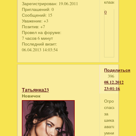
клаасноо!!
Зарегистрирован
: 19.06.2011
Приглашений:
0
0
Сообщений:
15
Уважение:
+3
Позитив:
+7
Провел на форуме:
7 часов 6 минут
Последний визит:
06.04.2013 14:03:54
Поделиться
396
08.12.2012
23:01:16
Татьянка23
Новичок
Огромное
спасибо
за
шикарные
аватарки,
умничка!!!