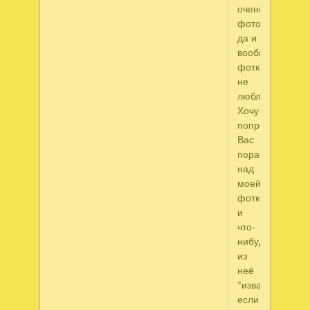
очень
фотогигиенична
да и
вообще
фоткаться
не
люблю.
Хочу
попросить
Вас
поработать
над
моей
фоткой
и
что-
нибудь
из
неё
"изваять",
если