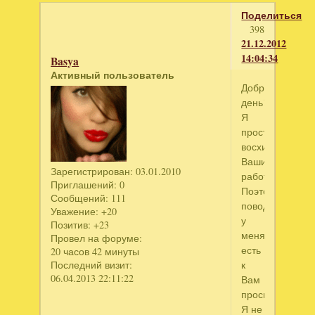
Поделиться
398
21.12.2012
14:04:34
Basya
Активный пользователь
Добрый
день!
Я
просто
восхищаюсь
Вашими
Зарегистрирован
: 03.01.2010
работами!
Приглашений:
0
Поэтому
Сообщений:
111
поводу
Уважение:
+20
у
Позитив:
+23
меня
Провел на форуме:
есть
20 часов 42 минуты
к
Последний визит:
06.04.2013 22:11:22
Вам
просьба.
Я не