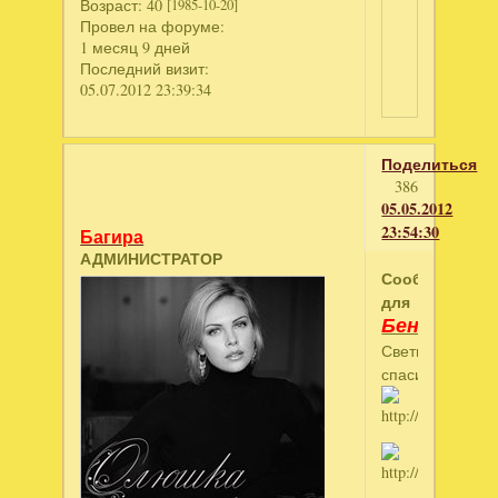
Возраст:
40
[1985-10-20]
Провел на форуме:
1 месяц 9 дней
Последний визит:
05.07.2012 23:39:34
Поделиться
386
05.05.2012
23:54:30
Багира
АДМИНИСТРАТОР
Сообщение
для
Бенита
Светик,
спасибочкииииии