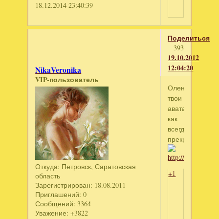
18.12.2014 23:40:39
Поделиться
393
19.10.2012
12:04:20
NikaVeronika
VIP-пользователь
Оленька,
твои
аватары,
как
всегда
прекрасны!!!
Откуда:
Петровск, Саратовская
+1
область
Зарегистрирован
: 18.08.2011
Приглашений:
0
Сообщений:
3364
Уважение:
+3822