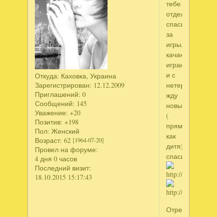
тебе
отдельное
спасибо
за
игры,
качаю,
играю,
и с
Откуда:
Каховка, Украина
Зарегистрирован
: 12.12.2009
нетерпением
Приглашений:
0
жду
Сообщений:
145
новых
Уважение:
+20
(
Позитив:
+198
прям
Пол:
Женский
как
Возраст:
62
[1964-07-20]
дитя).
Провел на форуме:
спасиба
4 дня 0 часов
Последний визит:
18.10.2015 15:17:43
Отредактирова