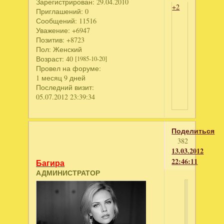
Зарегистрирован
: 29.04.2010
+2
Приглашений:
0
Сообщений:
11516
Уважение:
+6947
Позитив:
+8723
Пол:
Женский
Возраст:
40
[1985-10-20]
Провел на форуме:
1 месяц 9 дней
Последний визит:
05.07.2012 23:39:34
Поделиться
382
13.03.2012
22:46:11
Багира
АДМИНИСТРАТОР
Бенита
написал
Оленька,