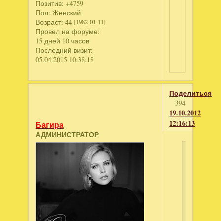
Позитив:
+4759
Пол:
Женский
Возраст:
44
[1982-01-11]
Провел на форуме:
15 дней 10 часов
Последний визит:
05.04.2015 10:38:18
Поделиться
394
19.10.2012
12:16:13
Багира
АДМИНИСТРАТОР
NikaVero
написал
Оленька,
твои
аватары,
как