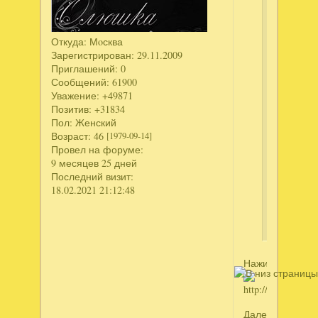
у
вас
здесь
Откуда:
Мoсква
можно
Зарегистрирован
: 29.11.2009
вставить
Приглашений:
0
картинку.
Сообщений:
61900
Пробова
Уважение:
+49871
через
Позитив:
+31834
Пол:
Женский
изображе
Возраст:
46
[1979-09-14]
но
Провел на форуме:
она
9 месяцев 25 дней
почему-
Последний визит:
то
18.02.2021 21:12:48
не
грузится.
Нажимаете
Далее