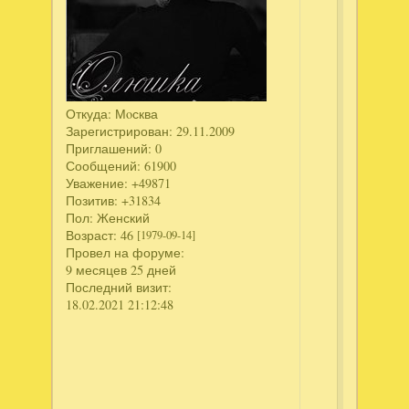
просмотр
новые
аватарки
-
цветы
(я
Откуда:
Мoсква
обожаю
Зарегистрирован
: 29.11.2009
их)
Приглашений:
0
,
Сообщений:
61900
и
Уважение:
+49871
просто
Позитив:
+31834
Пол:
Женский
"
Возраст:
46
[1979-09-14]
рот
Провел на форуме:
открыла"
9 месяцев 25 дней
от
Последний визит:
красоты,
18.02.2021 21:12:48
вот
так
бы.
собрала
все