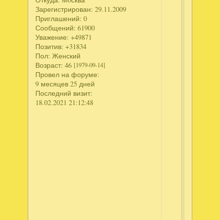
Поэтому
Зарегистрирован
: 29.11.2009
поводу
Приглашений:
0
у
Сообщений:
61900
меня
Уважение:
+49871
есть
Позитив:
+31834
Пол:
Женский
к
Возраст:
46
[1979-09-14]
Вам
Провел на форуме:
просьба.
9 месяцев 25 дней
Я
Последний визит:
не
18.02.2021 21:12:48
очень
фотогиги
да
и
вообще
фоткатьс
не
люблю.
Хочу
попросит
Вас