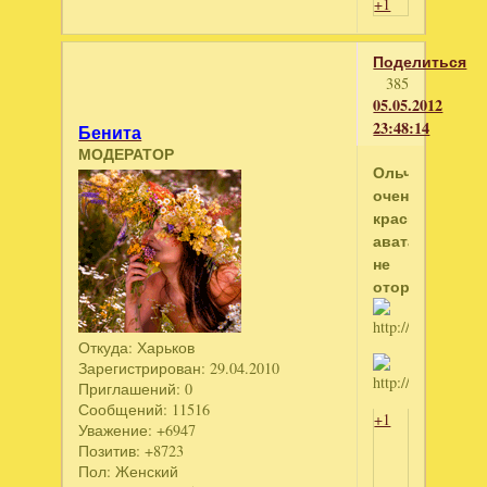
+1
Поделиться
385
05.05.2012
23:48:14
Бенита
МОДЕРАТОР
Ольчик,
очень
красивые
аватарки,глаз
не
оторвать
Откуда:
Харьков
Зарегистрирован
: 29.04.2010
Приглашений:
0
Сообщений:
11516
+1
Уважение:
+6947
Позитив:
+8723
Пол:
Женский