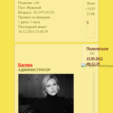
Позитив:
+56
Эгоист
Пол:
Мужской
(14.09.2012
Возраст:
54
[1972-02-22]
23:08:22)
Провел на форуме:
1 день 3 часа
0
Последний визит:
18.12.2014 23:40:39
Поделиться
391
15.09.2012
08:12:29
Багира
АДМИНИСТРАТОР
Эгоист
написал
Оленька!
Подскажи
пожалуйс
как