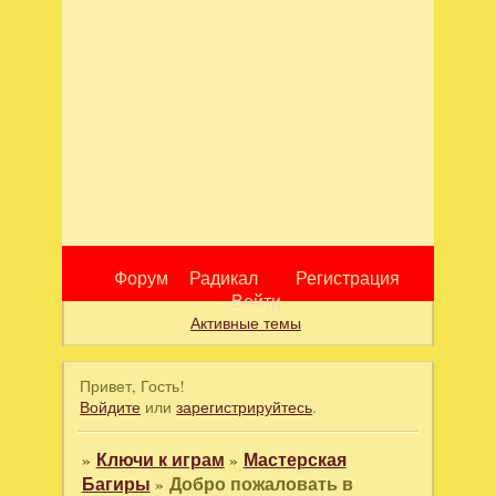
Форум
Радикал
Регистрация
Войти
Активные темы
Привет, Гость!
Войдите
или
зарегистрируйтесь
.
»
Ключи к играм
»
Мастерская
Багиры
»
Добро пожаловать в