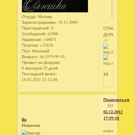
всегда
прекрасн
Откуда:
Мoсква
Зарегистрирован
: 29.11.2009
Приглашений:
0
СПАСИБОЧКИ,
Сообщений:
61900
ДОРОГАЯ
Уважение:
+49871
!!!
Позитив:
+31834
Пол:
Женский
Возраст:
46
[1979-09-14]
Провел на форуме:
9 месяцев 25 дней
+1
Последний визит:
18.02.2021 21:12:48
Поделиться
395
02.12.2012
17:59:18
lia
Новичок
очень