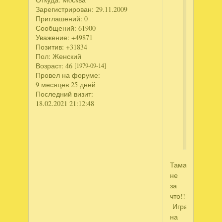
игры,
Зарегистрирован
: 29.11.2009
качаю,
Приглашений:
0
играю,
Сообщений:
61900
и
Уважение:
+49871
с
Позитив:
+31834
Пол:
Женский
нетерпе
Возраст:
46
[1979-09-14]
жду
Провел на форуме:
новых
9 месяцев 25 дней
(
Последний визит:
прям
18.02.2021 21:12:48
как
дитя).
спасиба
Тамара,
не
за
что!!!
Играй
на