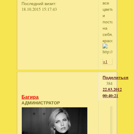
все
Последний визит:
цветы,
18.10.2015 15:17:43
и
поставила
на
себя,
красотииища
+1
Поделиться
384
22.03.2012
00:40:21
Багира
АДМИНИСТРАТОР
Тамара
написал
Олюшка,