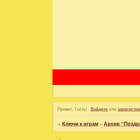
Привет, Гость!
Войдите
или
зарегистр
»
Ключи к играм
»
Архив "Поздр