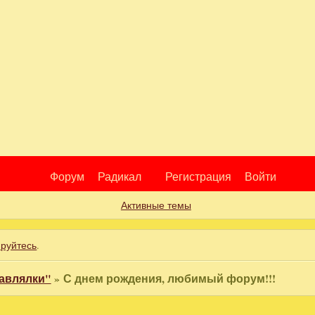
Форум
Радикал
Регистрация
Войти
Активные темы
ируйтесь
.
авлялки"
»
С днем рождения, любимый форум!!!