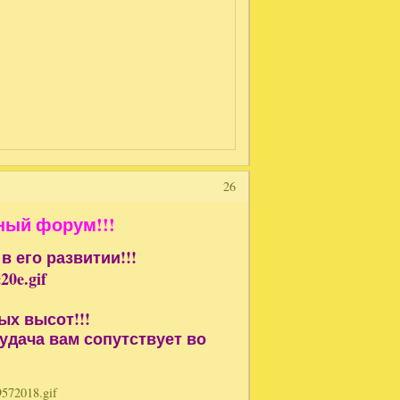
26
ный форум!!!
 его развитии!!!
х высот!!!
удача вам сопутствует во