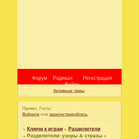
Форум
Радикал
Регистрация
Войти
Активные темы
Привет, Гость!
Войдите
или
зарегистрируйтесь
.
»
Ключи к играм
»
Разделители
»
Разделители: узоры & стразы <