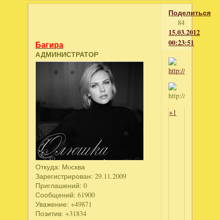
Поделиться
84
15.03.2012
00:23:51
Багира
АДМИНИСТРАТОР
+1
Откуда:
Мoсква
Зарегистрирован
: 29.11.2009
Приглашений:
0
Сообщений:
61900
Уважение:
+49871
Позитив:
+31834