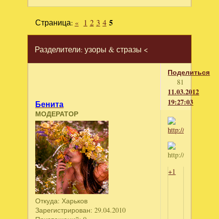
Страница:
«
1
2
3
4
5
Разделители: узоры & стразы <
Поделиться
81
11.03.2012
19:27:03
Бенита
МОДЕРАТОР
+1
Откуда:
Харьков
Зарегистрирован
: 29.04.2010