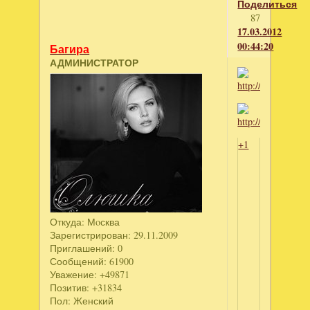
Поделиться
87
17.03.2012
00:44:20
Багира
АДМИНИСТРАТОР
+1
Откуда:
Мoсква
Зарегистрирован
: 29.11.2009
Приглашений:
0
Сообщений:
61900
Уважение:
+49871
Позитив:
+31834
Пол:
Женский