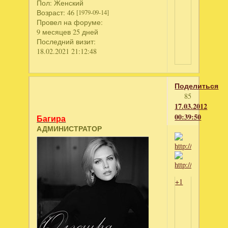
Пол:
Женский
Возраст:
46
[1979-09-14]
Провел на форуме:
9 месяцев 25 дней
Последний визит:
18.02.2021 21:12:48
Поделиться
85
17.03.2012
00:39:50
Багира
АДМИНИСТРАТОР
+1