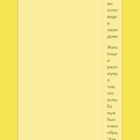
вы
хотите
видеть
в
своем
доме."
Женщина
пошла
и
рассказала
мужу
о
том,
что
услышала.
Ее
муж
был
очень
обрадован.
"Как