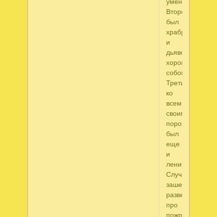
умен.
Второй
был
храбр
и
дьявольски
хорош
собой.
Третий,
ко
всем
своим
порокам,
был
еще
и
ленив.
Случайно
зашел
разведать
про
пожрать