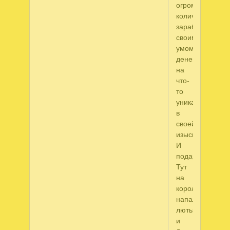
огромное
количество
заработанных
своим
умом
денег
на
что-
то
уникальное
в
своей
изысканности.
И
подарил.
Тут
на
королевство
напали
лютые
и