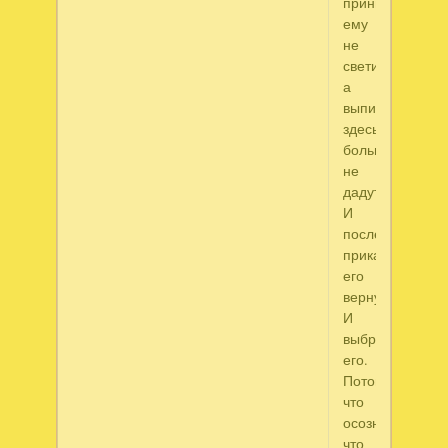
принцесса
ему
не
светит,
а
выпить
здесь
больше
не
дадут.
И
последняя
приказала
его
вернуть.
И
выбрала
его.
Потому
что
осознала,
что