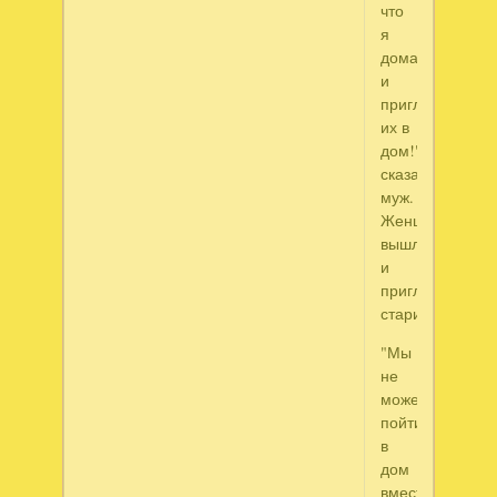
что
я
дома
и
пригласи
их в
дом!"
сказал
муж.
Женщина
вышла
и
пригласила
стариков.
"Мы
не
можем
пойти
в
дом
вместе",