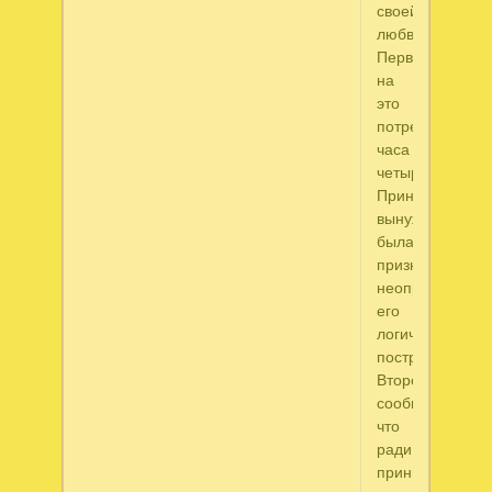
своей
любви.
Первому
на
это
потребовалось
часа
четыре.
Принцесса
вынуждена
была
признать
неопровержимо
его
логических
построений.
Второй
сообщил,
что
ради
принцессы