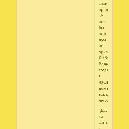
своим
предложением:
"А
почему
бы
нам
лучше
не
пригласить
Любовь?
Ведь
тогда
в
нашем
доме
воцарит
любовь!"
"Давай-
ка
согласимся
с