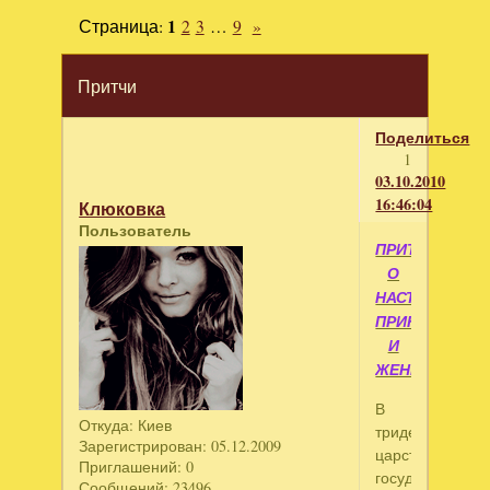
Страница:
1
2
3
…
9
»
Притчи
Поделиться
1
03.10.2010
16:46:04
Клюковка
Пользователь
ПРИТЧА
О
НАСТОЯЩЕЙ
ПРИНЦЕССЕ
И
ЖЕНИХАХ
В
Откуда:
Киев
тридесятом
Зарегистрирован
: 05.12.2009
царстве-
Приглашений:
0
государстве,
Сообщений:
23496