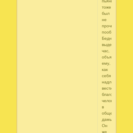
пьяный,
тоже
был
не
прочь
пообщаться.
Бедняжка
выдержала
час,
объясняя
ему,
как
себя
надлежит
вести
благородному
человеку
в
обществе
дамы.
Он
же