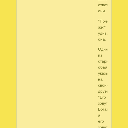
ответили
они.
"Почему
же?"
удивилась
она.
Один
из
стариков
объяснил,
указывая
на
своих
друзей:
"Его
зовут
Богатство,
а
его
зовут