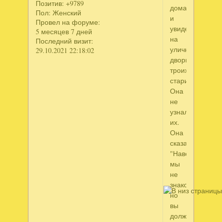
Позитив:
+9789
дома
Пол:
Женский
и
Провел на форуме:
увидела
5 месяцев 7 дней
на
Последний визит:
уличном
29.10.2021 22:18:02
дворике
троих
стариков.
Она
не
узнала
их.
Она
сказала:
"Наверное,
мы
не
знакомы,
но
вы
должно