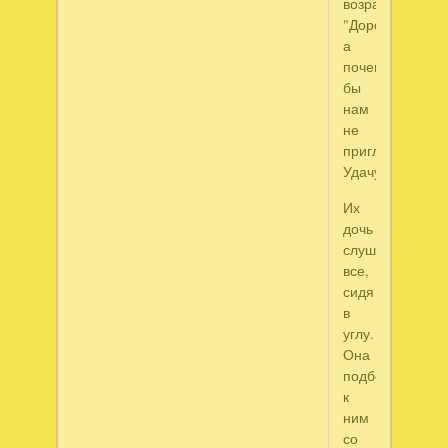
возразила,
"Дорогой,
а
почему
бы
нам
не
пригласить
Удачу?"
Их
дочь
слушала
все,
сидя
в
углу.
Она
подбежала
к
ним
со