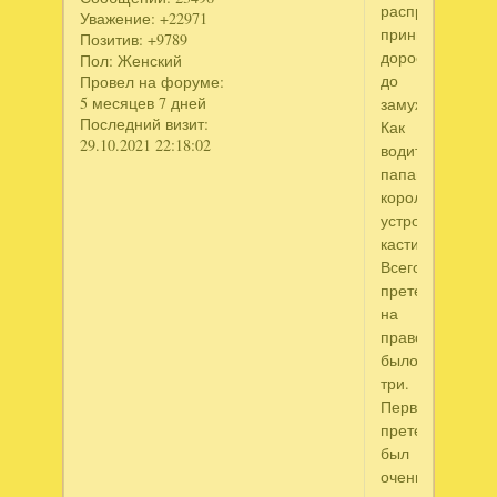
распрекрасная
Уважение:
+22971
принцесса
Позитив:
+9789
доросла
Пол:
Женский
до
Провел на форуме:
5 месяцев 7 дней
замужества.
Последний визит:
Как
29.10.2021 22:18:02
водится,
папаша-
король
устроил
кастинг.
Всего
претензий
на
правообладани
было
три.
Первый
претендент
был
очень