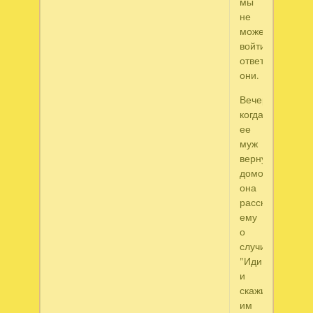
мы
не
можем
войти",
ответили
они.
Вечером,
когда
ее
муж
вернулся
домой,
она
рассказала
ему
о
случившемся.
"Иди
и
скажи
им