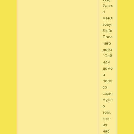
Удача,
а
меня
зовут
Любовь."
После
чего
добавил,
"Сейчас
иди
домой
и
поговори
со
своим
мужем
о
том,
кого
из
нас