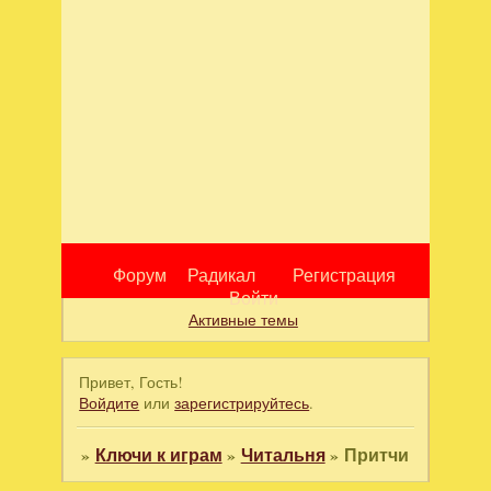
Форум
Радикал
Регистрация
Войти
Активные темы
Привет, Гость!
Войдите
или
зарегистрируйтесь
.
»
Ключи к играм
»
Читальня
»
Притчи