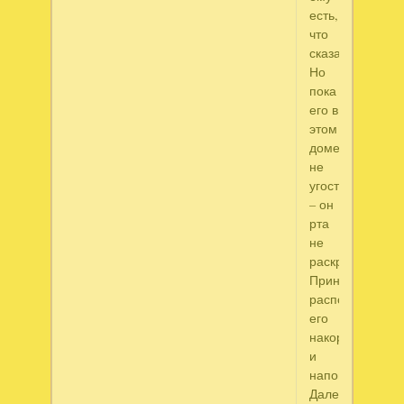
есть,
что
сказать.
Но
пока
его в
этом
доме
не
угостят
– он
рта
не
раскроет.
Принцесса
распорядилась
его
накормить
и
напоить.
Далее