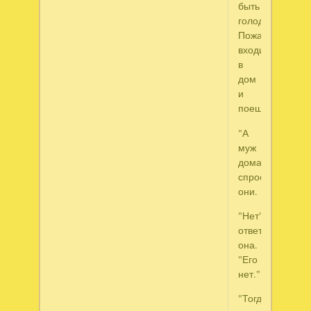
быть
голодны.
Пожалуйста,
входите
в
дом
и
поешьте."
"А
муж
дома?",
спросили
они.
"Нет",
ответила
она.
"Его
нет."
"Тогда