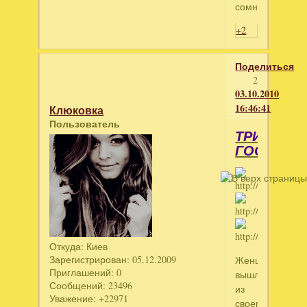
сомневаться.
+2
Поделиться
2
03.10.2010
16:46:41
Клюковка
Пользователь
ТРИ
ГОСТЯ
Откуда:
Киев
Зарегистрирован
: 05.12.2009
Женщина
Приглашений:
0
вышла
Сообщений:
23496
из
Уважение:
+22971
своего