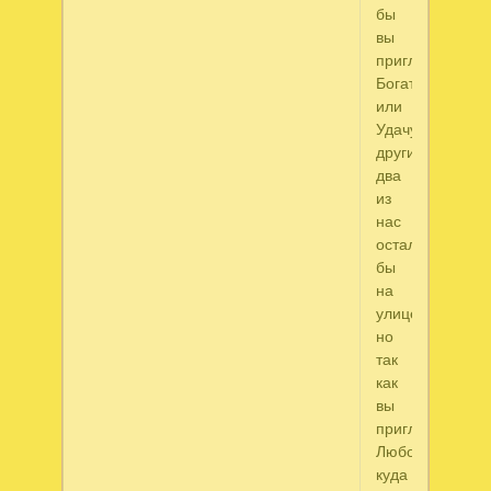
бы
вы
пригласили
Богатство
или
Удачу,
другие
два
из
нас
остались
бы
на
улице,
но
так
как
вы
пригласили
Любовь,
куда