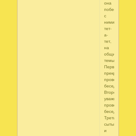
она
побеседовала
с
ними
тет-
а-
тет,
на
общие
темы.
Первый
прекрасно
провел
беседу.
Второй
уважительно
провел
беседу.
Третий,
сытый
и