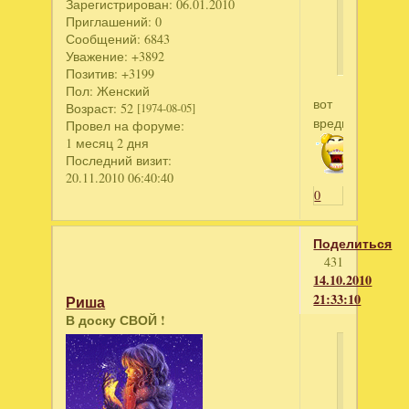
год
Зарегистрирован
: 06.01.2010
и
Приглашений:
0
Сообщений:
6843
испеку
Уважение:
+3892
Позитив:
+3199
Пол:
Женский
вот
Возраст:
52
[1974-08-05]
вредина
Провел на форуме:
1 месяц 2 дня
Последний визит:
20.11.2010 06:40:40
0
Поделиться
431
14.10.2010
21:33:10
Риша
В доску СВОЙ !
Светла
написал
Вот