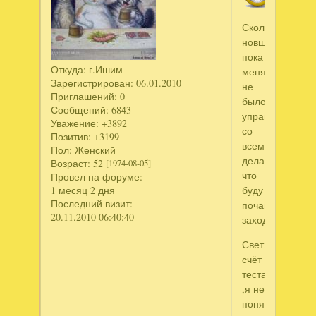
Сколько
новшевств
пока
Откуда:
г.Ишим
меня
Зарегистрирован
: 06.01.2010
не
Приглашений:
0
было,вроде
Сообщений:
6843
управилась
Уважение:
+3892
со
Позитив:
+3199
всеми
Пол:
Женский
делами,так
Возраст:
52
[1974-08-05]
что
Провел на форуме:
1 месяц 2 дня
буду
Последний визит:
почаще
20.11.2010 06:40:40
заходить.
Свет,на
счёт
теста
,я не
поняла