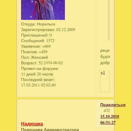
такой
хлебушек
пекла
на
Откуда:
Норильск
Зарегистрирован
: 02.12.2009
днях
Приглашений:
0
Сообщений:
1572
Уважение:
+669
рецептик
Позитив:
+459
будте
Пол:
Женский
добры
Возраст:
52
[1974-08-02]
Провел на форуме:
+1
11 дней 20 часов
Последний визит:
17.03.2011 02:02:40
Поделиться
432
15.10.2010
06:51:27
Надюшка
Помощник Администратора