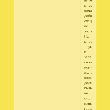
выкладываем
мясо,
солим,
добавляем
специи
по
желанию
На
мясо
- лук
и
зелень.Следу
слой-
помидоры.Кожи
желательно
снять,помидор
должны
быть
не
кислые.Ставим
наши
горшочки