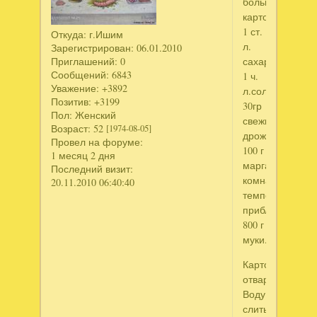
большие
картофелины
1 ст.
Откуда:
г.Ишим
л.
Зарегистрирован
: 06.01.2010
Приглашений:
0
сахара
Сообщений:
6843
1 ч.
Уважение:
+3892
л.соли
Позитив:
+3199
30гр
Пол:
Женский
свежих
Возраст:
52
[1974-08-05]
дрожжей
Провел на форуме:
100 г
1 месяц 2 дня
маргарина
Последний визит:
комнатной
20.11.2010 06:40:40
температуры
приблизительн
800 г
муки.
Картофель
отварить.
Воду
слить