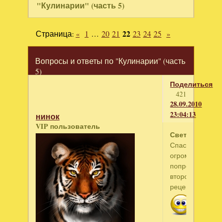
"Кулинарии" (часть 5)
Страница:
«
1
…
20
21
22
23
24
25
»
Вопросы и ответы по "Кулинарии" (часть
5)
Поделиться
421
28.09.2010
23:04:13
нинок
VIP пользователь
Светла
Спасибо
огромное.Обяз
попробую
второй
рецепт.