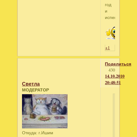
год
и
испеку
+1
Поделиться
430
14.10.2010
20:48:51
Светла
МОДЕРАТОР
svetaz
написал
Вот,
на
НОвый
Откуда:
г.Ишим