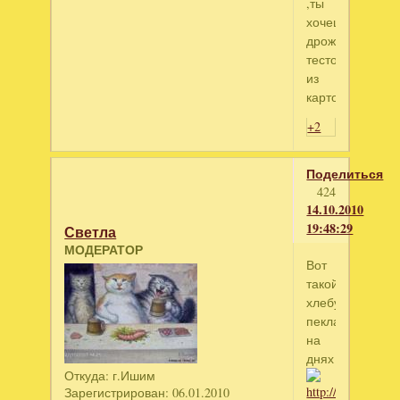
,ты
хочешь
дрожжевое
тесто
из
картофеля?
+2
Поделиться
424
14.10.2010
19:48:29
Светла
МОДЕРАТОР
Вот
такой
хлебушек
пекла
на
днях
Откуда:
г.Ишим
Зарегистрирован
: 06.01.2010