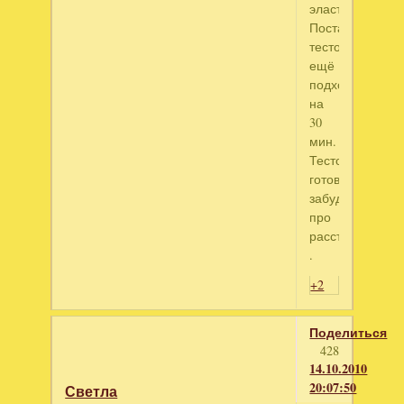
эластичным.
Поставить
тесто
ещё
подходить
на
30
мин.
Тесто
готово,не
забудь
про
расстойку
.
+2
Поделиться
428
14.10.2010
20:07:50
Светла