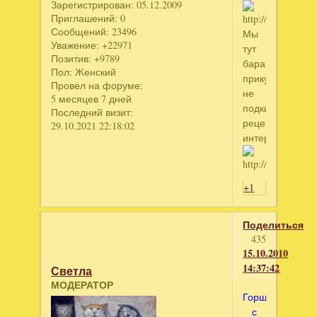
Зарегистрирован
: 05.12.2009
Приглашений:
0
Сообщений:
23496
Мы
Уважение:
+22971
тут
Позитив:
+9789
баранинки
Пол:
Женский
прикупили,
Провел на форуме:
не
5 месяцев 7 дней
подкинешь
Последний визит:
рецептиков
29.10.2021 22:18:02
интересных???
+1
Поделиться
435
15.10.2010
14:37:42
Светла
МОДЕРАТОР
Горшочки
с