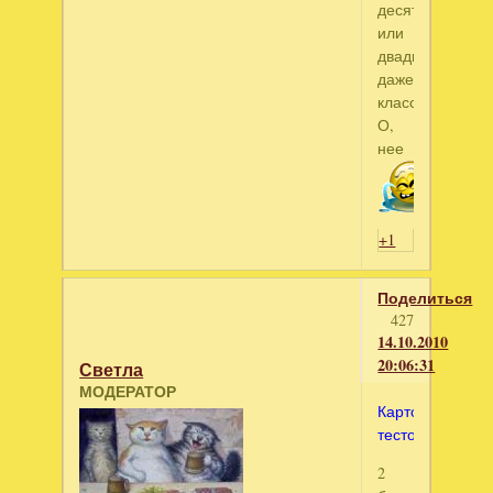
десятом
или
двадцатом
даже
классе.
О,
нее
+1
Поделиться
427
14.10.2010
20:06:31
Светла
МОДЕРАТОР
Картофельное
тесто
2