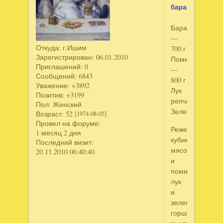
бараниной
Баранина
—
Откуда:
г.Ишим
700 г
Зарегистрирован
: 06.01.2010
Помидор
Приглашений:
0
—
Сообщений:
6843
800 г
Уважение:
+3892
Лук
Позитив:
+3199
репчатый
Пол:
Женский
Зелень
Возраст:
52
[1974-08-05]
Провел на форуме:
Режем
1 месяц 2 дня
кубиками
Последний визит:
мясо
20.11.2010 06:40:40
и
помидоры,
лук
и
зелень.В
горшочки