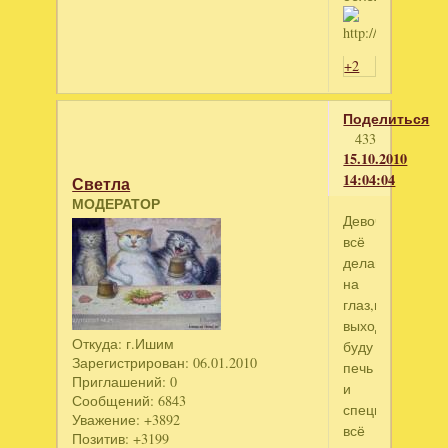
+2
Поделиться
433
15.10.2010
14:04:04
Светла
МОДЕРАТОР
Девочки,я
всё
делаю
на
глаз,на
выходные
Откуда:
г.Ишим
буду
Зарегистрирован
: 06.01.2010
печь
Приглашений:
0
и
Сообщений:
6843
специально
Уважение:
+3892
всё
Позитив:
+3199