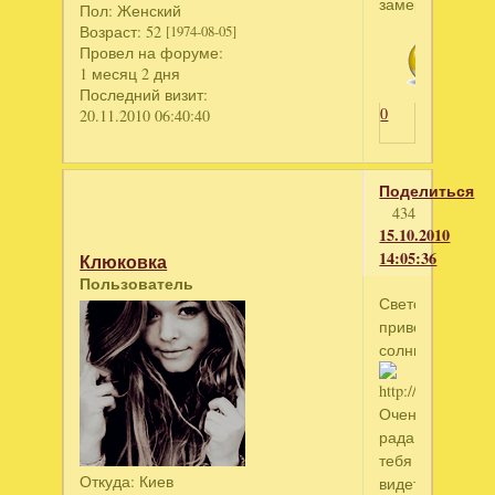
замерю.
Пол:
Женский
Возраст:
52
[1974-08-05]
Провел на форуме:
1 месяц 2 дня
Последний визит:
0
20.11.2010 06:40:40
Поделиться
434
15.10.2010
14:05:36
Клюковка
Пользователь
Светочка,
приветик,
солнышко!!!!!!!!!!
Очень
рада
тебя
Откуда:
Киев
видеть!!!!!!!!!!!!