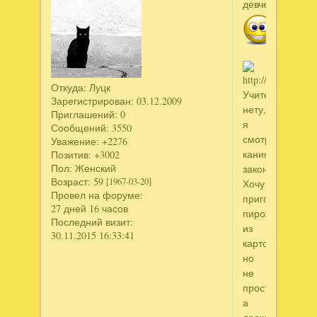
девченки
Откуда:
Луцк
Учителя
Зарегистрирован
: 03.12.2009
нету,
Приглашений:
0
я
Сообщений:
3550
смотрю,
Уважение:
+2276
каникулы
Позитив:
+3002
Пол:
Женский
закончились.
Возраст:
59
[1967-03-20]
Хочу
Провел на форуме:
приготовить
27 дней 16 часов
пирожки
Последний визит:
из
30.11.2015 16:33:41
картофеля,
но
не
простые,
а