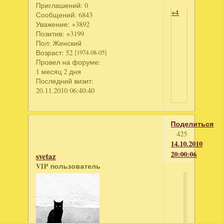
Приглашений:
0
+4
Сообщений:
6843
Уважение:
+3892
Позитив:
+3199
Пол:
Женский
Возраст:
52
[1974-08-05]
Провел на форуме:
1 месяц 2 дня
Последний визит:
20.11.2010 06:40:40
Поделиться
425
14.10.2010
20:00:06
svetaz
VIP пользователь
Светла
написал
Сколько
новшевст