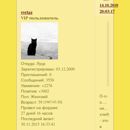
14.10.2010
20:03:17
svetaz
VIP пользователь
Светла
написал
Вот
такой
хлебушек
пекла
Откуда:
Луцк
Зарегистрирован
: 03.12.2009
на
Приглашений:
0
днях
Сообщений:
3550
Уважение:
+2276
Позитив:
+3002
О-о-
Пол:
Женский
Возраст:
59
о...,
[1967-03-20]
Провел на форуме:
не...
27 дней 16 часов
хлебушек
Последний визит:
- это
30.11.2015 16:33:41
в