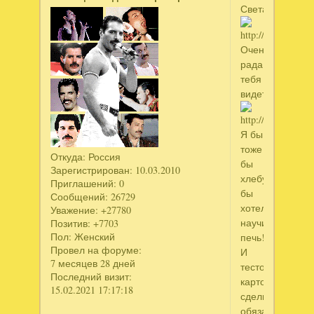
Света
Очень
рада
тебя
видеть!
Я бы
тоже
Откуда:
Россия
бы
Зарегистрирован
: 10.03.2010
хлебушек
Приглашений:
0
бы
Сообщений:
26729
хотела
Уважение:
+27780
научиться
Позитив:
+7703
Пол:
Женский
печь!
Провел на форуме:
И
7 месяцев 28 дней
тесто
Последний визит:
картофельное
15.02.2021 17:17:18
сделю
обязательно!