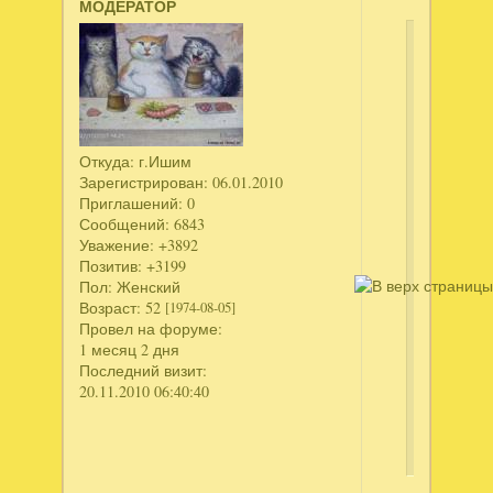
МОДЕРАТОР
svetaz
написал
О-
о-
о...,
Откуда:
г.Ишим
не...
Зарегистрирован
: 06.01.2010
хлебушек
Приглашений:
0
Сообщений:
6843
-
Уважение:
+3892
это
Позитив:
+3199
в
Пол:
Женский
десятом
Возраст:
52
[1974-08-05]
или
Провел на форуме:
двадцато
1 месяц 2 дня
даже
Последний визит:
классе.
20.11.2010 06:40:40
О,
нее