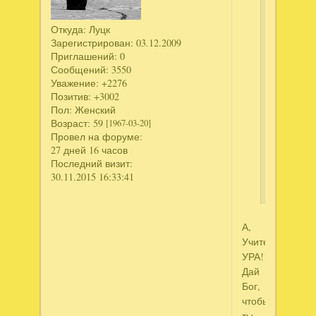
пока
меня
Откуда:
Луцк
Зарегистрирован
: 03.12.2009
не
Приглашений:
0
было,вро
Сообщений:
3550
управила
Уважение:
+2276
со
Позитив:
+3002
всеми
Пол:
Женский
делами,т
Возраст:
59
[1967-03-20]
что
Провел на форуме:
буду
27 дней 16 часов
почаще
Последний визит:
30.11.2015 16:33:41
заходить.
А,
Учитель,
УРА!!!
Дай
Бог,
чтобы
ты