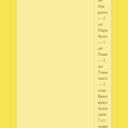
шт
Лук
репчатый
— 2
шт
Перец
болгарский
— 1
шт
Помидор
— 2
шт
Томатная
паста
— 2
стак.
Вино
красное
сухое
(или
2 ст.
ложки