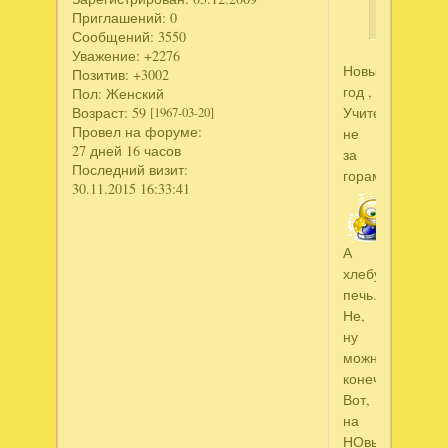
Приглашений:
0
Сообщений:
3550
Уважение:
+2276
Новый
Позитив:
+3002
год ,
Пол:
Женский
Возраст:
59
Учитель,
[1967-03-20]
Провел на форуме:
не
27 дней 16 часов
за
Последний визит:
горами
30.11.2015 16:33:41
А
хлебушек
печь...
Не,
ну
можно,
конечно.
Вот,
на
НОвый