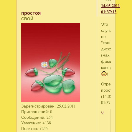
14.05.2011
01:37:13
простоя
СВОЙ
Это
случайно
не
"танцор
диско"?
(Чак...боюсь
фамилию
коверкать
)
Отредактирова
простоя
(14.05.2011
01:37:42)
Зарегистрирован
: 25.02.2011
Приглашений:
0
0
Сообщений:
254
Уважение:
+138
Позитив:
+245