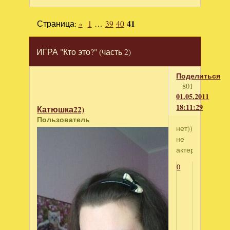
Страница:
«
1
…
39
40
41
ИГРА "Кто это?" (часть 2)
Поделиться
801
01.05.2011
18:11:29
Катюшка22)
Пользователь
нет)))))
не
актер))))))
0