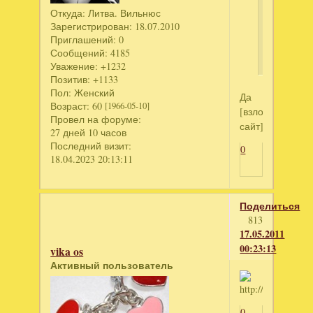
Это
Откуда:
Литва. Вильнюс
Алексан
Зарегистрирован
: 18.07.2010
Лазарев-
Приглашений:
0
старший
Сообщений:
4185
Уважение:
+1232
Позитив:
+1133
Пол:
Женский
Да
Возраст:
60
[1966-05-10]
[взломанный
Провел на форуме:
сайт]
27 дней 10 часов
Последний визит:
0
18.04.2023 20:13:11
Поделиться
813
17.05.2011
00:23:13
vika os
Активный пользователь
0