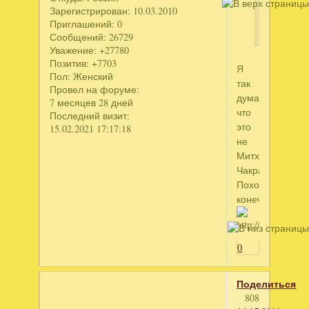
коверкат
Зарегистрирован
: 10.03.2010
)
Приглашений:
0
Сообщений:
26729
Уважение:
+27780
Позитив:
+7703
Я
Пол:
Женский
так
Провел на форуме:
думаю
7 месяцев 28 дней
что
Последний визит:
это
15.02.2021 17:17:18
не
Митхун
Чакраборти!!!!
Похож
конечно!
0
Поделиться
808