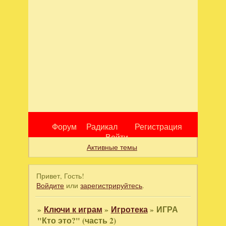
Форум
Радикал
Регистрация
Войти
Активные темы
Привет, Гость!
Войдите
или
зарегистрируйтесь
.
»
Ключи к играм
»
Игротека
»
ИГРА
"Кто это?" (часть 2)