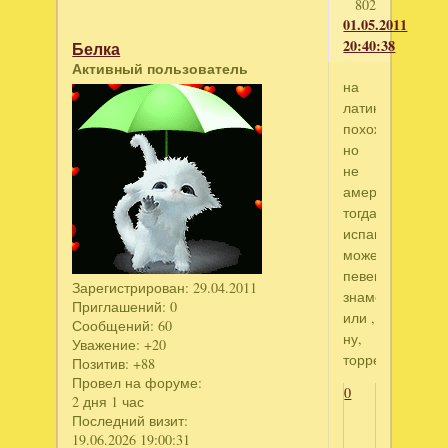
802
01.05.2011
20:40:38
Белка
Активный пользователь
на
латиноса
похож...
но
не
американец,
тогда
испанец?
может
певец
Зарегистрирован
: 29.04.2011
знаменитый
Приглашений:
0
или ,
Сообщений:
60
ну,
Уважение:
+20
торреадор?
Позитив:
+88
Провел на форуме:
0
2 дня 1 час
Последний визит:
19.06.2026 19:00:31