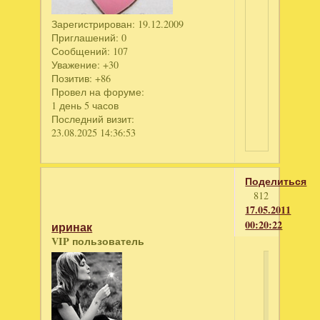
Зарегистрирован
: 19.12.2009
Приглашений:
0
Сообщений:
107
Уважение:
+30
Позитив:
+86
Провел на форуме:
1 день 5 часов
Последний визит:
23.08.2025 14:36:53
Поделиться
812
17.05.2011
00:20:22
иринак
VIP пользователь
vika
os
написал