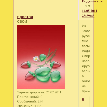
Поделиться
809
14.05.2011
23:59:43
простоя
СВОЙ
Из
"советско-
русских"
мне
только
Вадима
Спиридонова
напоминает.
Других
вариантов
в
голову
не
приходит.
Зарегистрирован
: 25.02.2011
Приглашений:
0
0
Сообщений:
254
Уважение:
+138