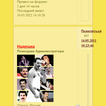
Провел на форуме:
3 дня 14 часов
Последний визит:
10.03.2022 14:18:28
Поделиться
807
14.05.2011
10:23:44
Надюшка
Помощник Администратора
просто
написал
Это
случайно
не
"танцор
диско"?
(Чак...бо
фамили
Откуда:
Россия