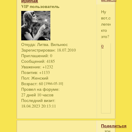
иринак
VIP пользователь
Ну
вот,совсем
легенькая-
кто
это?
Откуда:
Литва. Вильнюс
0
Зарегистрирован
: 18.07.2010
Приглашений:
0
Сообщений:
4185
Уважение:
+1232
Позитив:
+1133
Пол:
Женский
Возраст:
60
[1966-05-10]
Провел на форуме:
27 дней 10 часов
Последний визит:
18.04.2023 20:13:11
Поделиться
806