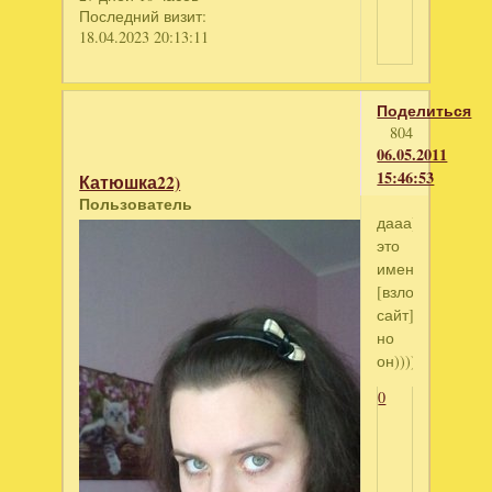
Последний визит:
18.04.2023 20:13:11
Поделиться
804
06.05.2011
15:46:53
Катюшка22)
Пользователь
дааа))))
это
имен
[взломанный
сайт]
но
он)))))
0