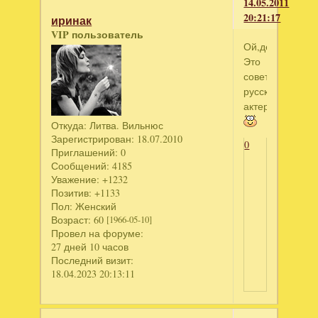
14.05.2011
20:21:17
иринак
VIP пользователь
Ой,девоньки,не
Это
советско-
русский
актер
Откуда:
Литва. Вильнюс
Зарегистрирован
: 18.07.2010
0
Приглашений:
0
Сообщений:
4185
Уважение:
+1232
Позитив:
+1133
Пол:
Женский
Возраст:
60
[1966-05-10]
Провел на форуме:
27 дней 10 часов
Последний визит:
18.04.2023 20:13:11