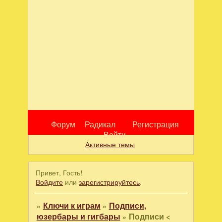
Форум
Радикал
Регистрация
Войти
Активные темы
Привет, Гость!
Войдите
или
зарегистрируйтесь
.
»
Ключи к играм
»
Подписи,
юзербары и гигбары
»
Подписи <