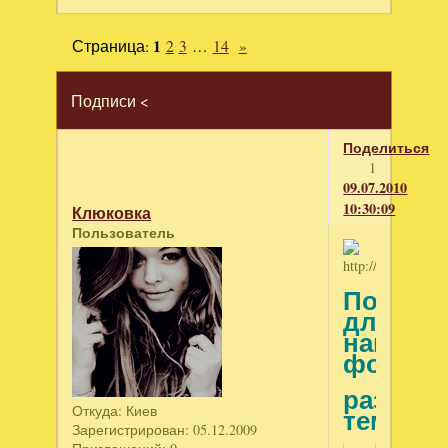
Страница:
1
2
3
…
14
»
Подписи <
Поделиться
1
09.07.2010
10:30:09
Клюковка
Пользователь
Подпис
для
нашего
форума
разной
тематик
Откуда:
Киев
Зарегистрирован
: 05.12.2009