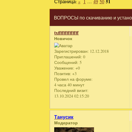
Страница:
«
1
…
49
50
51
ВОПРОСЫ по скачиванию и установ
txffffffffffffff
Новичок
Зарегистрирован
: 12.12.2018
Приглашений:
0
Сообщений:
5
Уважение:
+0
Позитив:
+3
Провел на форуме:
4 часа 40 минут
Последний визит:
13.10.2024 02:15:20
Танусик
Модератор