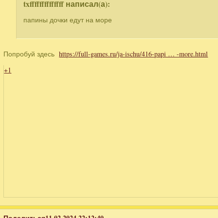
txffffffffffffff написал(а):
папины дочки едут на море
Попробуй здесь
https://full-games.ru/ja-ischu/416-papi … -more.html
+1
Поделиться
11.02.2024 22:12:40