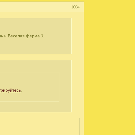
1004
нь и Веселая ферма 3.
трируйтесь
.