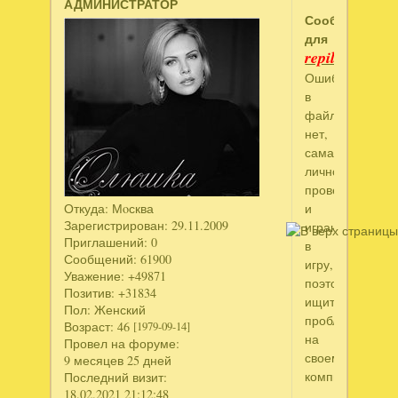
АДМИНИСТРАТОР
Сообщение
для
repilena
Ошибки
в
файле
нет,
сама
лично
проверила
и
Откуда:
Мoсква
Зарегистрирован
: 29.11.2009
играю
Приглашений:
0
в
Сообщений:
61900
игру,
Уважение:
+49871
поэтому
Позитив:
+31834
ищите
Пол:
Женский
проблему
Возраст:
46
[1979-09-14]
на
Провел на форуме:
своем
9 месяцев 25 дней
компьютере.
Последний визит:
18.02.2021 21:12:48