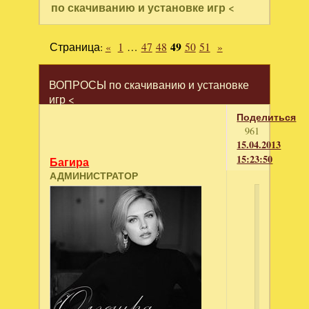
по скачиванию и установке игр <
Страница:
«
1
…
47
48
49
50
51
»
ВОПРОСЫ по скачиванию и установке
игр <
Поделиться
961
15.04.2013
15:23:50
Багира
АДМИНИСТРАТОР
Юлианк
написал
Приветик
Не
подскаже
где
скачать