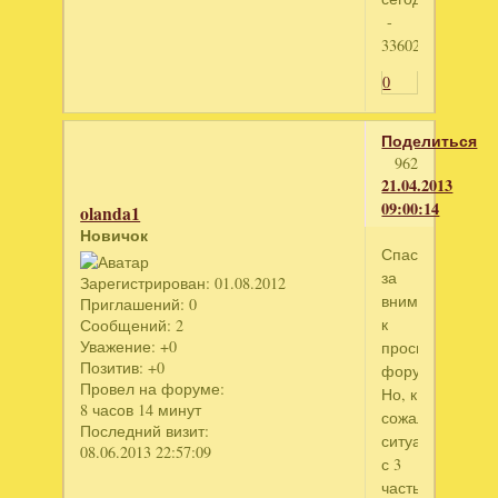
-
3360244880
0
Поделиться
962
21.04.2013
09:00:14
olanda1
Новичок
Спасибо
за
Зарегистрирован
: 01.08.2012
внимание
Приглашений:
0
к
Сообщений:
2
Уважение:
+0
просьбам
Позитив:
+0
форумчан.
Провел на форуме:
Но, к
8 часов 14 минут
сожалению
Последний визит:
ситуация
08.06.2013 22:57:09
с 3
частью