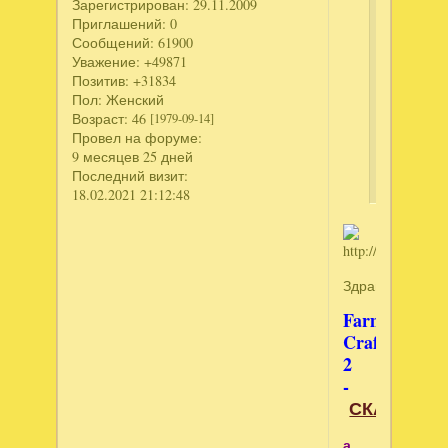
Зарегистрирован
: 29.11.2009
–
Приглашений:
0
Глобаль
Сообщений:
61900
овощной
Уважение:
+49871
кризис,
Позитив:
+31834
Пол:
Женский
Полцарст
Возраст:
46
[1979-09-14]
за
Провел на форуме:
принцесс
9 месяцев 25 дней
3.
Последний визит:
18.02.2021 21:12:48
Здравствуйте!
Farm
Craft
2
-
СКАЧАТЬ
а