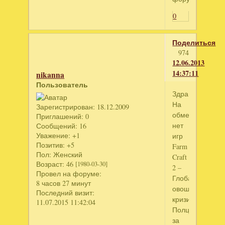
0
Поделиться
974
12.06.2013
14:37:11
nikanna
Пользователь
Здравствуйте!
На
Зарегистрирован
: 18.12.2009
обменниках
Приглашений:
0
нет
Сообщений:
16
Уважение:
+1
игр
Позитив:
+5
Farm
Пол:
Женский
Craft
Возраст:
46
[1980-03-30]
2 –
Провел на форуме:
Глобальный
8 часов 27 минут
овощной
Последний визит:
кризис,
11.07.2015 11:42:04
Полцарства
за