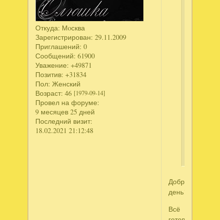
Энчантия
Гнев
Королев
Откуда:
Мoсква
Фениксов
Зарегистрирован
: 29.11.2009
не
Приглашений:
0
качается
Сообщений:
61900
2
Уважение:
+49871
Позитив:
+31834
часть,
Пол:
Женский
пишет,
Возраст:
46
[1979-09-14]
что
Провел на форуме:
истекло
9 месяцев 25 дней
время
Последний визит:
хранения
18.02.2021 21:12:48
файла.
ПОМОГИТ
Добрый
день!!!!
Всё
готово))))