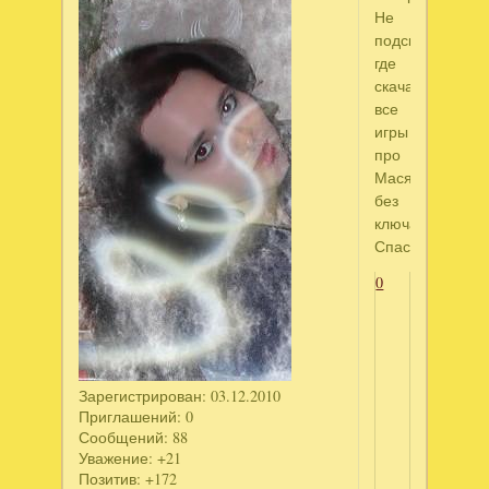
Не
подскажете,
где
скачать
все
игры
про
Масяню
без
ключа?
Спасибо!
0
Зарегистрирован
: 03.12.2010
Приглашений:
0
Сообщений:
88
Уважение:
+21
Позитив:
+172