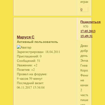
играем.
0
Поделиться
970
17.05.2013
15:49:31
Маруся С
Активный пользователь
Девочки,
добрый
Зарегистрирован
: 18.04.2011
день!
Приглашений:
0
Энчантия:
Сообщений:
51
Уважение:
+2
Гнев
Позитив:
+2
Королевы
Провел на форуме:
Фениксов
9 часов 59 минут
не
Последний визит:
качается
06.11.2017 15:34:04
2
часть,
пишет,
что