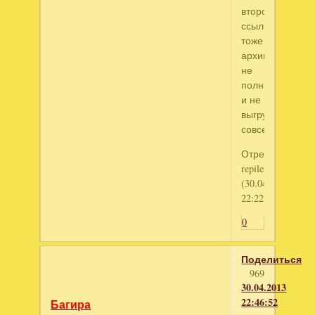
второй
ссылке
тоже
архив
не
полный
и не
выгружется
совсем.
Отредактирова
repilena
(30.04.2013
22:22:14)
0
Поделиться
969
30.04.2013
22:46:52
Багира