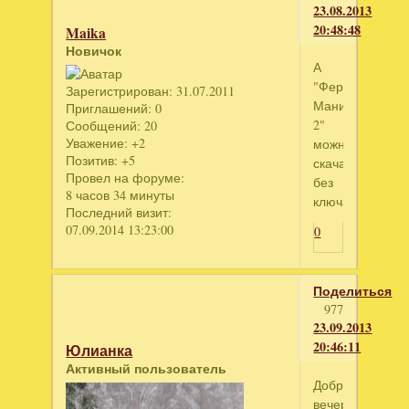
23.08.2013
20:48:48
Maika
Новичок
А
"Ферма
Зарегистрирован
: 31.07.2011
Мания
Приглашений:
0
2"
Сообщений:
20
Уважение:
+2
можно
Позитив:
+5
скачать
Провел на форуме:
без
8 часов 34 минуты
ключа?
Последний визит:
07.09.2014 13:23:00
0
Поделиться
977
23.09.2013
20:46:11
Юлианка
Активный пользователь
Добрый
вечер!