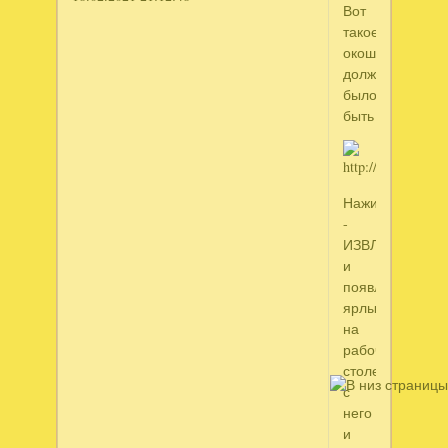
Вот
такое
окошко
должно
было
быть
Нажимаете
-
ИЗВЛЕЧЬ
и
появляется
ярлык
на
рабочем
столе,
с
него
и