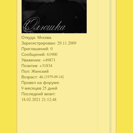
за
внимани
к
просьба
форумча
Но,
Откуда:
Мoсква
к
Зарегистрирован
: 29.11.2009
сожален
Приглашений:
0
ситуация
Сообщений:
61900
с
Уважение:
+49871
3
Позитив:
+31834
Пол:
Женский
частью
Возраст:
46
[1979-09-14]
игры
Провел на форуме:
Священн
9 месяцев 25 дней
легенды
Последний визит:
3:
18.02.2021 21:12:48
Корабль
из
костей.
Коллекци
издание.