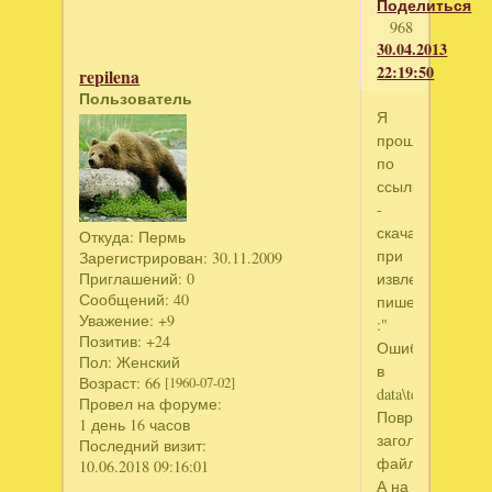
Поделиться
968
30.04.2013
22:19:50
repilena
Пользователь
Я
прошла
по
ссылке
-
скачала.Но
Откуда:
Пермь
при
Зарегистрирован
: 30.11.2009
извлечении
Приглашений:
0
Сообщений:
40
пишет
Уважение:
+9
:"
Позитив:
+24
ОшибкаCRC
Пол:
Женский
в
Возраст:
66
[1960-07-02]
data\texture\lazy\
Провел на форуме:
Поврежден
1 день 16 часов
заголовок
Последний визит:
файла???"
10.06.2018 09:16:01
А на