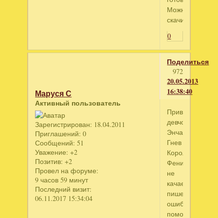
Можно
скачивать.
0
Поделиться
972
20.05.2013
16:38:40
Маруся С
Активный пользователь
Привет,
девчонки!
Зарегистрирован
: 18.04.2011
Энчантия:
Приглашений:
0
Гнев
Сообщений:
51
Уважение:
+2
Королевы
Позитив:
+2
Фениксов
Провел на форуме:
не
9 часов 59 минут
качается,
Последний визит:
пишет
06.11.2017 15:34:04
ошибку,
помогите