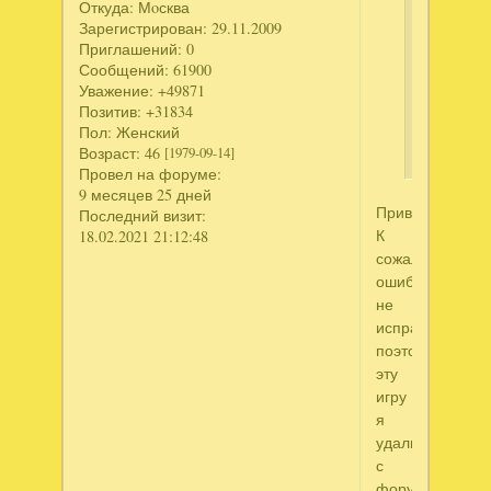
Откуда:
Мoсква
не
Зарегистрирован
: 29.11.2009
качается,
Приглашений:
0
пишет
Сообщений:
61900
ошибку,
Уважение:
+49871
Позитив:
+31834
помогите
Пол:
Женский
?
Возраст:
46
[1979-09-14]
Провел на форуме:
9 месяцев 25 дней
Привет!!!
Последний визит:
К
18.02.2021 21:12:48
сожалению
ошибку
не
исправили,
поэтому
эту
игру
я
удалила
с
форума.