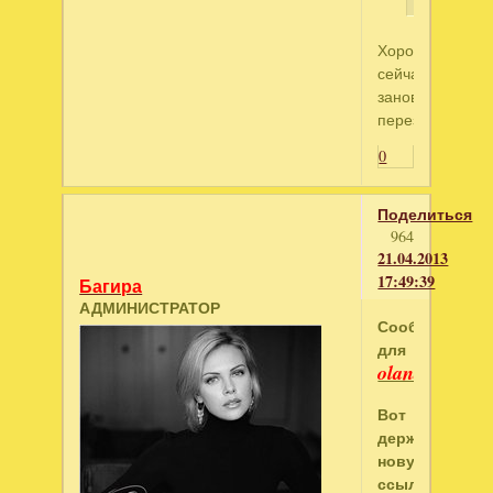
Хорошо,
сейчас
заново
перезалью.
0
Поделиться
964
21.04.2013
17:49:39
Багира
АДМИНИСТРАТОР
Сообщение
для
olanda1
Вот
держите
новую
ссылку