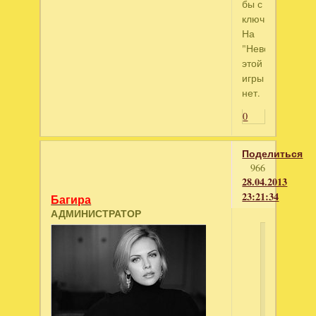
бы с
ключиком?
На
"Невософте"
этой
игры
нет.
0
Поделиться
966
28.04.2013
23:21:34
Багира
АДМИНИСТРАТОР
repilena
написал
Здравству
На
сайте