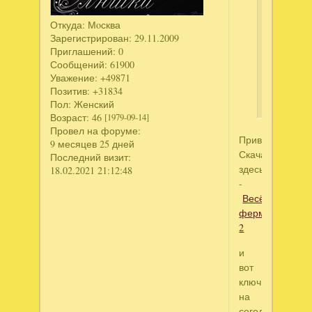
для
ребенка
Откуда:
Мoсква
старую
Зарегистрирован
: 29.11.2009
игру
Приглашений:
0
"Веселая
Сообщений:
61900
ферма-2"
Уважение:
+49871
Спасибо!
Позитив:
+31834
Пол:
Женский
Возраст:
46
[1979-09-14]
Провел на форуме:
Привет!!!
9 месяцев 25 дней
Скачать
Последний визит:
здесь
18.02.2021 21:12:48
-
Весёлая
ферма
2
и
вот
ключ
на
сегодня