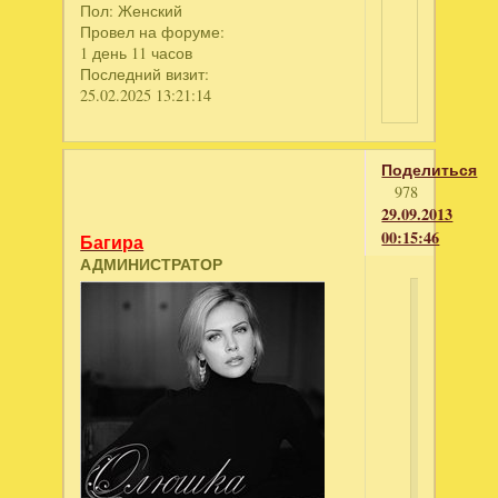
Пол:
Женский
Провел на форуме:
1 день 11 часов
Последний визит:
25.02.2025 13:21:14
Поделиться
978
29.09.2013
00:15:46
Багира
АДМИНИСТРАТОР
Maika
написал
А
"Ферма
Мания
2"
можно
скачать