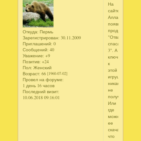
На
сайте
Аллавара
появилось
продолжение
Откуда:
Пермь
"Отважные
Зарегистрирован
: 30.11.2009
спасатели
Приглашений:
0
Сообщений:
40
3". А
Уважение:
+9
ключик
Позитив:
+24
к
Пол:
Женский
этой
Возраст:
66
[1960-07-02]
игрушке
Провел на форуме:
никак
1 день 16 часов
не
Последний визит:
получить?
10.06.2018 09:16:01
Или
где
можно
ее
скачать,
что