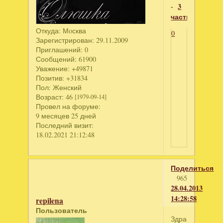
-
3
часть
Откуда:
Мoсква
0
Зарегистрирован
: 29.11.2009
Приглашений:
0
Сообщений:
61900
Уважение:
+49871
Позитив:
+31834
Пол:
Женский
Возраст:
46
[1979-09-14]
Провел на форуме:
9 месяцев 25 дней
Последний визит:
18.02.2021 21:12:48
Поделиться
965
28.04.2013
14:28:58
repilena
Пользователь
Здравствуйте.