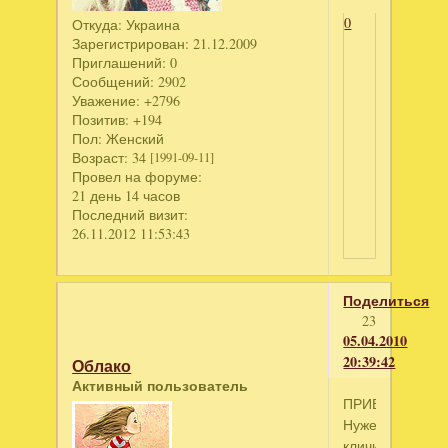
0
Откуда:
Украина
Зарегистрирован
: 21.12.2009
Приглашений:
0
Сообщений:
2902
Уважение:
+2796
Позитив:
+194
Пол:
Женский
Возраст:
34
[1991-09-11]
Провел на форуме:
21 день 14 часов
Последний визит:
26.11.2012 11:53:43
Поделиться
23
05.04.2010
20:39:42
Облако
Активный пользователь
ПРИВЕТ!
Нужен
кличик!