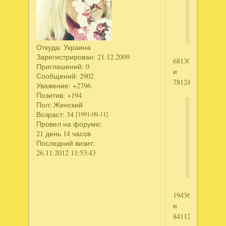
Утерянна
гробница
Ирода
Откуда:
Украина
Зарегистрирован
: 21.12.2009
68130798884
Приглашений:
0
и
Сообщений:
2902
78124812990
Уважение:
+2796
Позитив:
+194
Пол:
Женский
Nataliya
Возраст:
34
[1991-09-11]
написал
Провел на форуме:
21 день 14 часов
Салон
Последний визит:
красоты
26.11.2012 11:53:43
Питомец
1943694832
и
84112814199