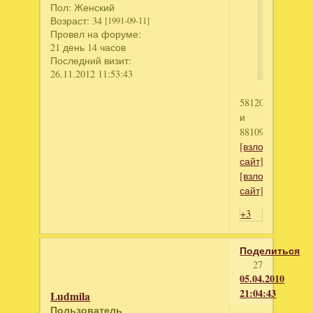
Anyuto4
Пол:
Женский
написал
Возраст:
34
[1991-09-11]
Провел на форуме:
Дивный
21 день 14 часов
сад
Последний визит:
26.11.2012 11:53:43
5812030398
и
88109957660
[взломанный
сайт]
[взломанный
сайт]
+3
Поделиться
27
05.04.2010
21:04:43
Ludmila
Пользователь