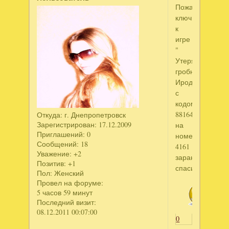
Пожалуйста
ключик
к
игре
"
Утерянная
гробница
Ирода"
с
кодом
88164884
Откуда:
г. Днепропетровск
Зарегистрирован
: 17.12.2009
на
Приглашений:
0
номер
Сообщений:
18
4161
Уважение:
+2
заранее
Позитив:
+1
спасибо!
Пол:
Женский
Провел на форуме:
5 часов 59 минут
Последний визит:
08.12.2011 00:07:00
0