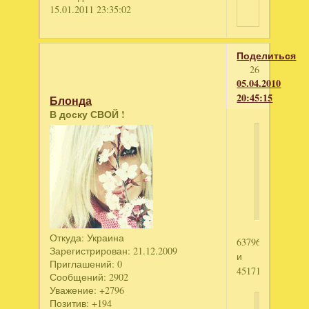
15.01.2011 23:35:02
Поделиться
26
05.04.2010
20:45:15
Блонда
В доску СВОЙ !
Облако
написал
Зененая
луна
Откуда:
Украина
637961469
Зарегистрирован
: 21.12.2009
и
Приглашений:
0
4517175183
Сообщений:
2902
Уважение:
+2796
Позитив:
+194