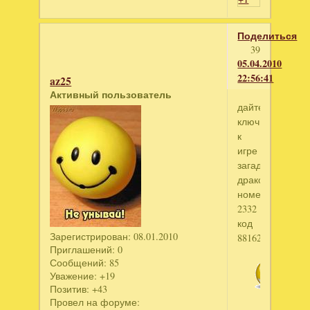
Поделиться
39
05.04.2010
22:56:41
az25
Активный пользователь
дайте
ключик
к
игре
загадки
дракона
номер
2332
код
Зарегистрирован
: 08.01.2010
88162644
Приглашений:
0
Сообщений:
85
Уважение:
+19
Позитив:
+43
Провел на форуме: