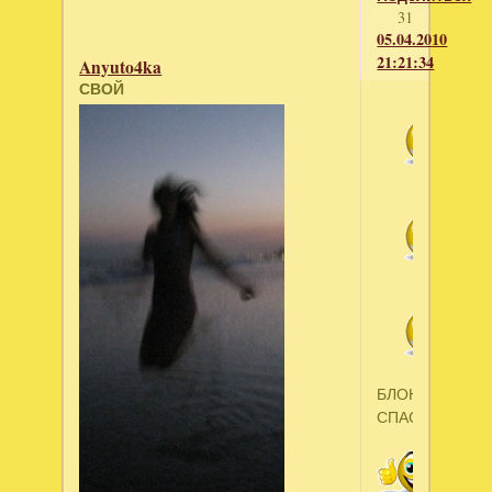
31
05.04.2010
21:21:34
Anyuto4ka
СВОЙ
БЛОНДА,
СПАСИБО!!!