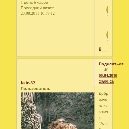
1 день 6 часов
Последний визит:
23.08.2011 10:59:12
0
Поделиться
40
05.04.2010
23:00:26
kate-32
Пользователь
Добрый
вечер,дайте
плиз
ключик
к
"Алекс