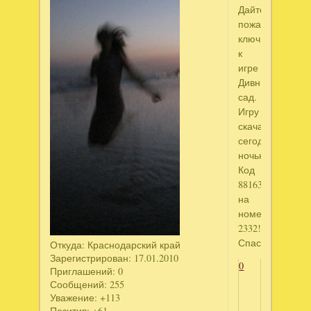
Дайте
пожалуйста
ключик
к
игре
Дивный
сад.
Игру
скачана
сегодня
ночью.
Код
88163624
на
номер
2332!!!
Спасибо=)
Откуда:
Краснодарский край
Зарегистрирован
: 17.01.2010
0
Приглашений:
0
Сообщений:
255
Уважение:
+113
Позитив:
+61