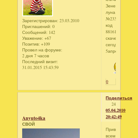
Зененая
луна
№2332
Зарегистрирован
: 23.03.2010
код
Приглашений:
0
8816192850
Сообщений:
142
скачена
Уважение:
+67
Позитив:
+109
сегодня
Провел на форуме:
5апреля
2 дня 7 часов
Последний визит:
31.01.2015 15:43:59
0
Поделиться
24
05.04.2010
20:42:49
Anyuto4ka
СВОЙ
Привет
всем!