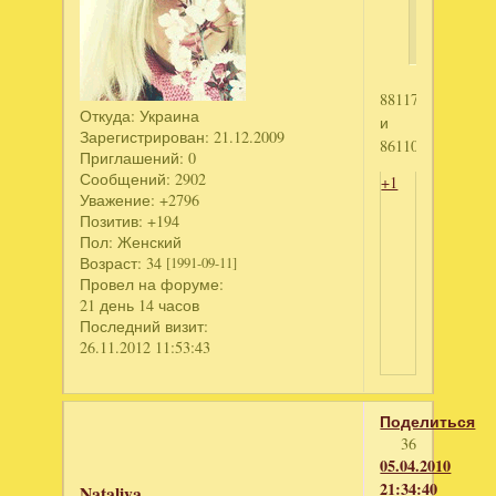
Анко
88117278113
Откуда:
Украина
и
Зарегистрирован
: 21.12.2009
86110231839
Приглашений:
0
Сообщений:
2902
+1
Уважение:
+2796
Позитив:
+194
Пол:
Женский
Возраст:
34
[1991-09-11]
Провел на форуме:
21 день 14 часов
Последний визит:
26.11.2012 11:53:43
Поделиться
36
05.04.2010
21:34:40
Nataliya