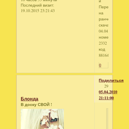
и
Последний визит:
Переполох
19.10.2015 23:21:43
на
ранчо
скачан
04.04.10
номер
2332
код
88164644.
0
Поделиться
29
05.04.2010
21:11:00
Блонда
В доску СВОЙ !
Ludmila
написал