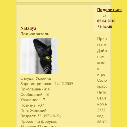
Поделиться
28
05.04.2010
21:04:48
Nataliya
Пользователь
Привет
всем!!!!
Дайте
пож
ключик
к
игре
Откуда:
Украина
Салон
Зарегистрирован
: 14.12.2009
красоты
Приглашений:
0
Питомец.Скача
Сообщений:
48
04.04.10
Уважение:
+7
номер
Позитив:
+37
2332
Пол:
Женский
Возраст:
53
код
[1973-06-22]
Провел на форуме:
88161904
16 часов 53 минуты