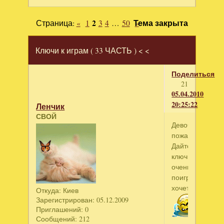
Страница:
«
1
2
3
4
…
50
Тема закрыта
»
Ключи к играм ( 33 ЧАСТЬ ) < <
Поделиться
21
05.04.2010
20:25:22
Ленчик
СВОЙ
Девочки,
пожалуйста!
Дайте
ключики,
очень
поиграть
хочется
Откуда:
Киев
Зарегистрирован
: 05.12.2009
Приглашений:
0
Сообщений:
212