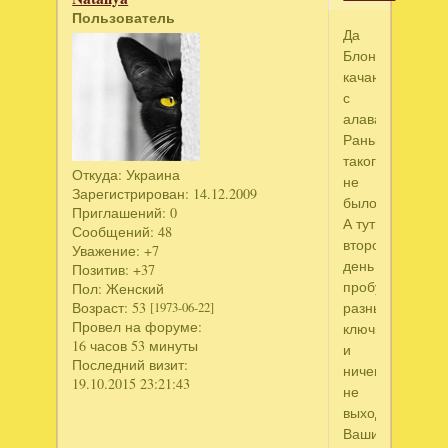
Пользователь
Да
Блонда
качаю
с
алавара.
Раньше
такого
Откуда:
Украина
не
Зарегистрирован
: 14.12.2009
было.
Приглашений:
0
А тут
Сообщений:
48
второй
Уважение:
+7
день
Позитив:
+37
пробую
Пол:
Женский
Возраст:
53
разные
[1973-06-22]
Провел на форуме:
ключи
16 часов 53 минуты
и
Последний визит:
ничего
19.10.2015 23:21:43
не
выходит.Воспо
Вашим