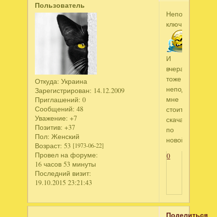
Пользователь
Неподходят
ключики
И
вчера
тоже
Откуда:
Украина
неподошли....М
Зарегистрирован
: 14.12.2009
мне
Приглашений:
0
Сообщений:
48
стоит
Уважение:
+7
скачать
Позитив:
+37
по
Пол:
Женский
новой????
Возраст:
53
[1973-06-22]
Провел на форуме:
0
16 часов 53 минуты
Последний визит:
19.10.2015 23:21:43
Поделиться