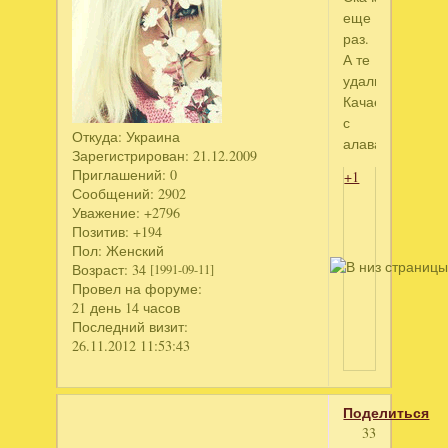
еще
раз.
А те
удали.
Качаешь
с
Откуда:
Украина
алавара?
Зарегистрирован
: 21.12.2009
Приглашений:
0
+1
Сообщений:
2902
Уважение:
+2796
Позитив:
+194
Пол:
Женский
Возраст:
34
[1991-09-11]
Провел на форуме:
21 день 14 часов
Последний визит:
26.11.2012 11:53:43
Поделиться
33