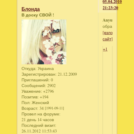
05.04.2010
21:23:20
Блонда
В доску СВОЙ !
Anyuto4ka
обращайся)
[взломанный
сайт]
+1
Откуда:
Украина
Зарегистрирован
: 21.12.2009
Приглашений:
0
Сообщений:
2902
Уважение:
+2796
Позитив:
+194
Пол:
Женский
Возраст:
34
[1991-09-11]
Провел на форуме:
21 день 14 часов
Последний визит:
26.11.2012 11:53:43