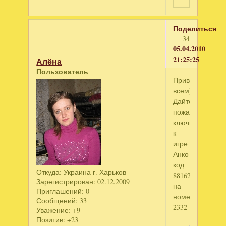
Поделиться
34
05.04.2010
21:25:25
Алёна
Пользователь
Привет
всем))
Дайте
пожалуйста
ключик
к
игре
Анко
код
Откуда:
Украина г. Харьков
88162554
Зарегистрирован
: 02.12.2009
на
Приглашений:
0
номер
Сообщений:
33
2332
Уважение:
+9
Позитив:
+23