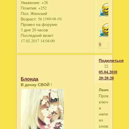
Уважение:
+28
Позитив:
+252
Пол:
Женский
Возраст:
56
[1969-08-10]
Провел на форуме:
3 дня 20 часов
Последний визит:
17.02.2017 14:04:00
0
Поделиться
22
05.04.2010
20:28:20
Блонда
В доску СВОЙ !
Ленчик
Проверь
ключи
и
напиши
их
снова.