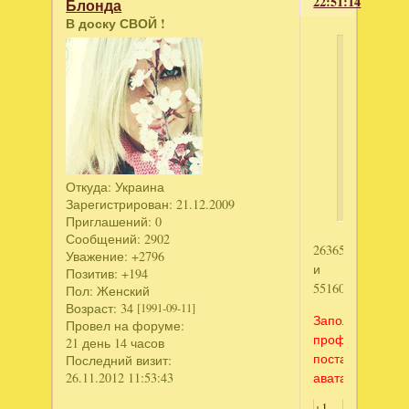
22:51:14
Блонда
В доску СВОЙ !
az25
написал
саманта
свифт
иутерянн
розы
афины
Откуда:
Украина
Зарегистрирован
: 21.12.2009
Приглашений:
0
Сообщений:
2902
2636572371
Уважение:
+2796
и
Позитив:
+194
5516091662
Пол:
Женский
Возраст:
34
[1991-09-11]
Заполни
Провел на форуме:
профиль,
21 день 14 часов
поставь
Последний визит:
26.11.2012 11:53:43
аватар)
+1