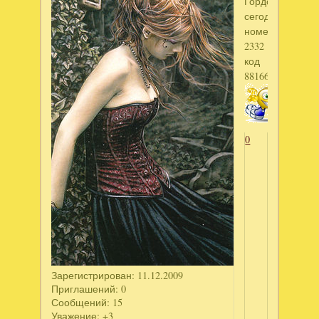
Гордон"скачан
сегодня
номер
2332
код
88166154
0
Зарегистрирован
: 11.12.2009
Приглашений:
0
Сообщений:
15
Уважение:
+3