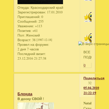
Откуда:
Краснодарский край
Зарегистрирован
: 17.01.2010
Приглашений:
0
Сообщений:
255
Уважение:
+113
Позитив:
+61
Пол:
Женский
Возраст:
38
[1987-12-18]
Провел на форуме:
2 дня 7 часов
ВСЕ
Последний визит:
ПОДОШЛО!!!
23.12.2016 21:27:38
0
Поделиться
32
05.04.2010
21:22:19
Блонда
В доску СВОЙ !
Nataliya
Скачай,