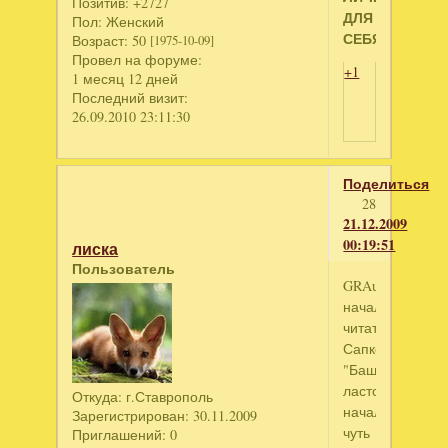
Позитив:
+2727
ДЛЯ
Пол:
Женский
СЕБЯ!!!
Возраст:
50
[1975-10-09]
Провел на форуме:
+1
1 месяц 12 дней
Последний визит:
26.09.2010 23:11:30
Поделиться
28
21.12.2009
00:19:51
лиска
Пользователь
GRAund
начала
читать
Сапковского
"Башня
ласточки"
Откуда:
г.Ставрополь
начало
Зарегистрирован
: 30.11.2009
чуть
Приглашений:
0