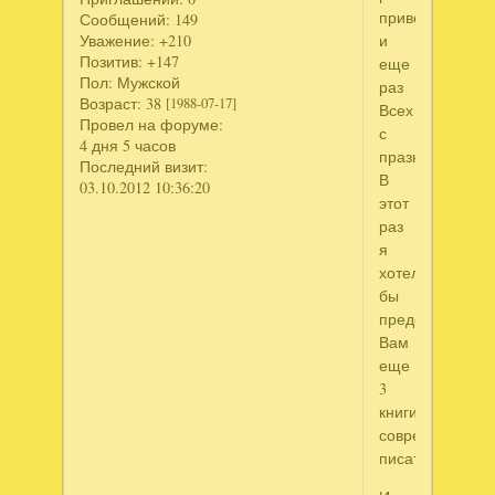
привет,
Сообщений:
149
и
Уважение:
+210
Позитив:
+147
еще
Пол:
Мужской
раз
Возраст:
38
[1988-07-17]
Всех
Провел на форуме:
с
4 дня 5 часов
празником.
Последний визит:
В
03.10.2012 10:36:20
этот
раз
я
хотел
бы
представить
Вам
еще
3
книги
современных
писателей.