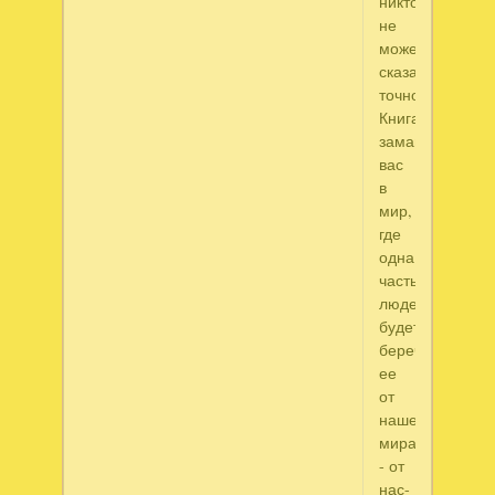
никто
не
может
сказать
точно.
Книга
заманит
вас
в
мир,
где
одна
часть
людей
будет
беречь
ее
от
нашего
мира
- от
нас-