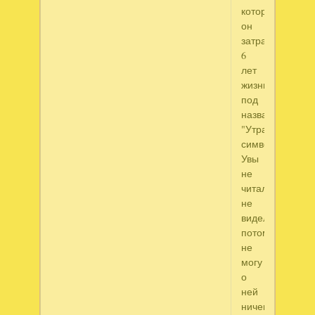
который
он
затратил
6
лет
жизни
под
названием
"Утраченный
символ".
Увы
не
читал,
не
видел-
потому
не
могу
о
ней
ничего