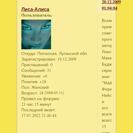
20.12.2009
01:04:04
Лиса-Алиса
Пользователь
Всем
привет!
советую
прочитать
автора
Лоис
Откуда:
Попасная, Луганской обл.
Макмастер
Зарегистрирован
: 19.12.2009
Буджолд
Приглашений:
0
серия
Сообщений:
31
Уважение:
+6
книг
Позитив:
+18
"Майлз
Пол:
Женский
Форкосиган-
Возраст:
18
[2008-05-31]
Нейсмит
Провел на форуме:
и
21 час 15 минут
его
Последний визит:
вселенная"
17.07.2022 21:46:44
всего
15
книг