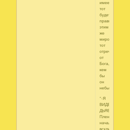
имеет,
тот
будет
править
этим
же
миром-
тот
отречется
от
Бога,
кем
бы
он
небыл.
"-Я
ВИДЕЛ
ДЬЯВОЛА!-
Пленник
начал
всхлипывать.-