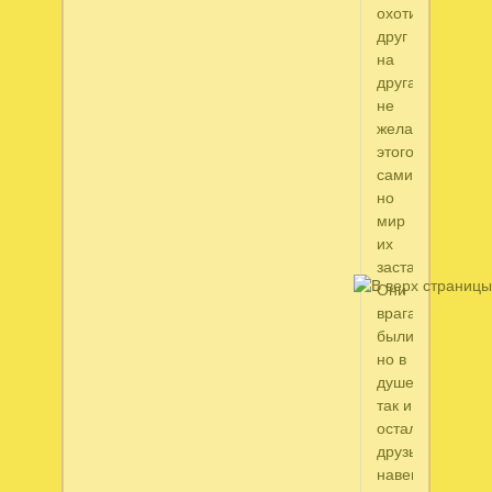
охотились
друг
на
друга
не
желая
этого
сами,
но
мир
их
заставлял.
Они
врагами...
были,
но в
душе
так и
остались
друзьями
навеки...В