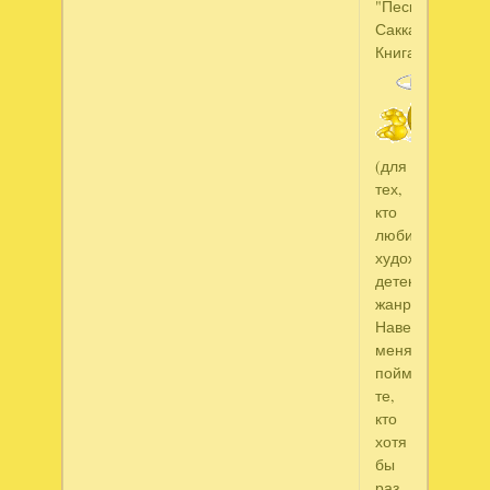
"Пески
Саккары"
Книга
(для
тех,
кто
любит
художествено-
детективный
жанр).
Наверное
меня
поймут
те,
кто
хотя
бы
раз