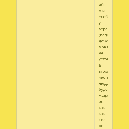
ибо
мы
слабы
у
вере
(ведь
даже
монахи
не
устояли...),
а
вторая
часть
людей
будет
жадать
ее,
так
как
кто
ее