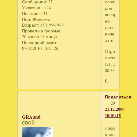
сложновато
Сообщений:
37
Уважение:
+24
для
Позитив:
+34
восприятия
Пол:
Женский
но
Возраст:
45
[1981-01-08]
дальше
Провел на форуме:
ничего
20 часов 11 минут
затягивает!!!!
Последний визит:
07.02.2010 13:23:26
Отредактирова
лиска
(21.12.2009
00:33:23)
0
Поделиться
29
21.12.2009
10:01:15
GRAund
СВОЙ
Лиска
привет.