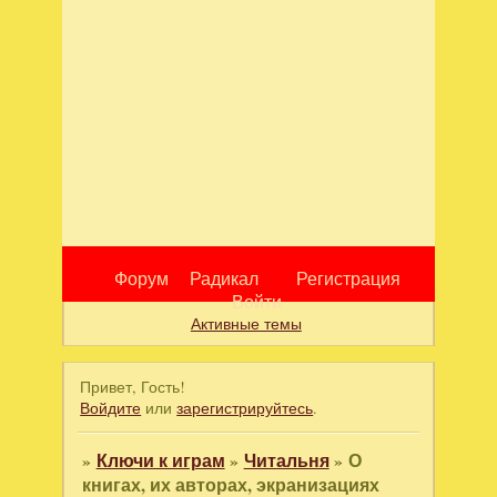
Форум
Радикал
Регистрация
Войти
Активные темы
Привет, Гость!
Войдите
или
зарегистрируйтесь
.
»
Ключи к играм
»
Читальня
»
О
книгах, их авторах, экранизациях