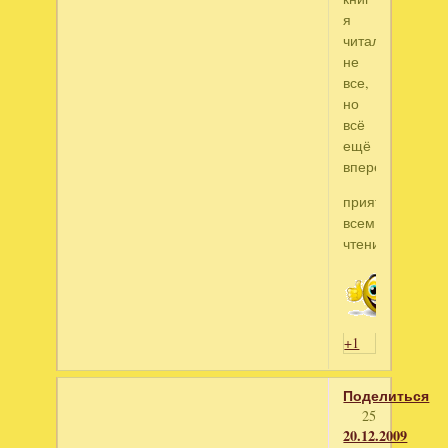
я
читала
не
все,
но
всё
ещё
впереди)))
приятного
всем
чтения
+1
Поделиться
25
20.12.2009