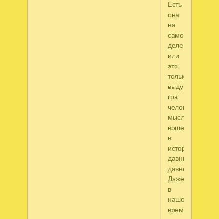
Есть
она
на
самом
деле
или
это
только
выдумка...-
гра
человеческой
мысли,
вошедшей
в
историю
давным
давно?
Даже
в
нашое
время