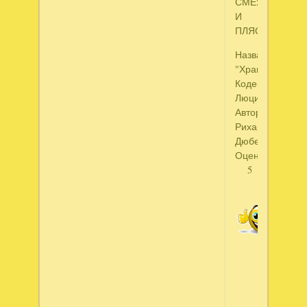
СМЕЯЛСЯ
И
ПЛЯСАЛ!"
Название:
"Хранители
Кодекса
Люцифера"
Автор:
Рихард
Дюбель
Оценка:
5