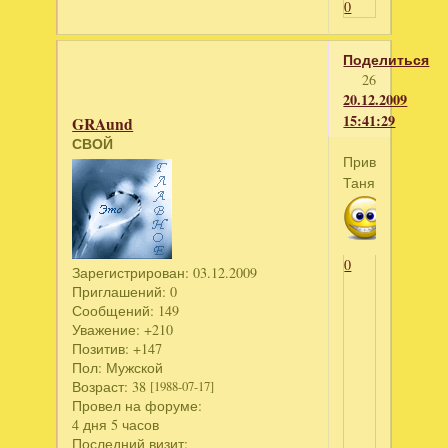
0
Поделиться
26
20.12.2009
15:41:29
GRAund
СВОЙ
Привет
Таня
0
Зарегистрирован
: 03.12.2009
Приглашений:
0
Сообщений:
149
Уважение:
+210
Позитив:
+147
Пол:
Мужской
Возраст:
38
[1988-07-17]
Провел на форуме:
4 дня 5 часов
Последний визит: