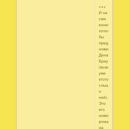
+++
И на
сам
конец
хотелось
бы
представить
новинку
Дена
Брауна
(возможно
уже
ктото
слышал
о
ней).
Это
его
новейший
роман,
на