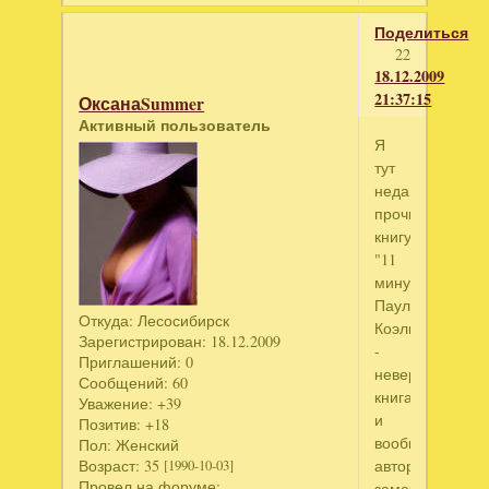
Поделиться
22
18.12.2009
21:37:15
ОксанаSummer
Активный пользователь
Я
тут
недавно
прочитала
книгу
"11
минут"
Пауло
Откуда:
Лесосибирск
Коэльо
Зарегистрирован
: 18.12.2009
-
Приглашений:
0
невероятная
Сообщений:
60
книга,
Уважение:
+39
и
Позитив:
+18
вообще
Пол:
Женский
автор
Возраст:
35
[1990-10-03]
Провел на форуме:
замечательный