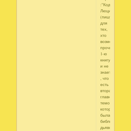
:"Кодекс
Люцифера"
(пишу
для
тех,
хто
возможно
прочитал
1-ю
книгу
и не
знает
, что
есть
вторая),
главной
темой
которой
была
библия
дьявола.