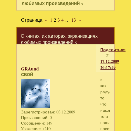
любимых произведений <
Страница:
«
1
2
3
4
…
13
»
О книгах, их авторах, экранизациях
любимых произведений <
Поделиться
21
17.12.2009
20:17:49
GRAund
СВОЙ
и +
как
радует
то
что
наконец
Зарегистрирован
: 03.12.2009
то и
Приглашений:
0
нашлись
Сообщений:
149
посетители
Уважение:
+210