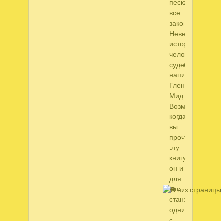
песках
все
закончилось...
Невероятная
история
человеческих
судеб,
написаная
Глен
Мид.
Возможно
когда
вы
прочтете
эту
книгу
он и
для
вас
станет
одним
с