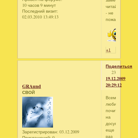
10 часов 9 минут
читайте
Последний визит:
- не
02.03.2010 13:49:13
пожалеете!))
+1
Поделиться
23
19.12.2009
20:29:12
GRAund
СВОЙ
Всем
любителям
почитать
на
досуге
еще
Зарегистрирован
: 03.12.2009
раз
Приглашений:
0