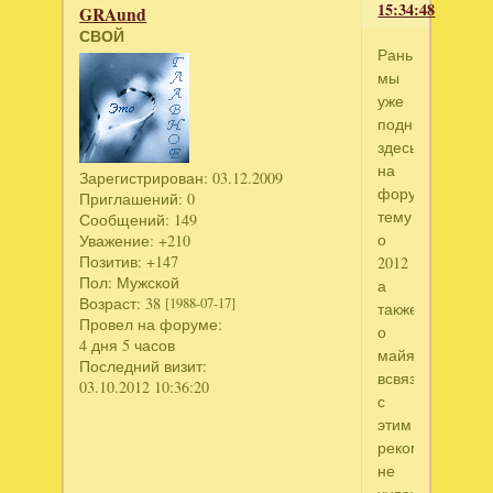
15:34:48
GRAund
СВОЙ
Раньше
мы
уже
поднимали
здесь
на
Зарегистрирован
: 03.12.2009
форуме
Приглашений:
0
тему
Сообщений:
149
о
Уважение:
+210
Позитив:
+147
2012
Пол:
Мужской
а
Возраст:
38
[1988-07-17]
также
Провел на форуме:
о
4 дня 5 часов
майя,
Последний визит:
всвязи
03.10.2012 10:36:20
с
этим
рекомендую
не