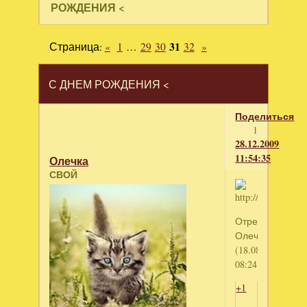
РОЖДЕНИЯ <
Страница:
«
1
…
29
30
31
32
»
С ДНЕМ РОЖДЕНИЯ <
Поделиться
1
28.12.2009
11:54:35
Олечка
СВОЙ
Отредактирова
Олечка
(18.08.2010
08:24:44)
+1