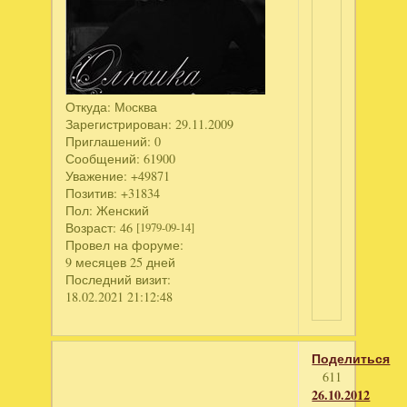
Откуда:
Мoсква
Зарегистрирован
: 29.11.2009
Приглашений:
0
Сообщений:
61900
Уважение:
+49871
Позитив:
+31834
Пол:
Женский
Возраст:
46
[1979-09-14]
Провел на форуме:
9 месяцев 25 дней
Последний визит:
18.02.2021 21:12:48
Поделиться
611
26.10.2012