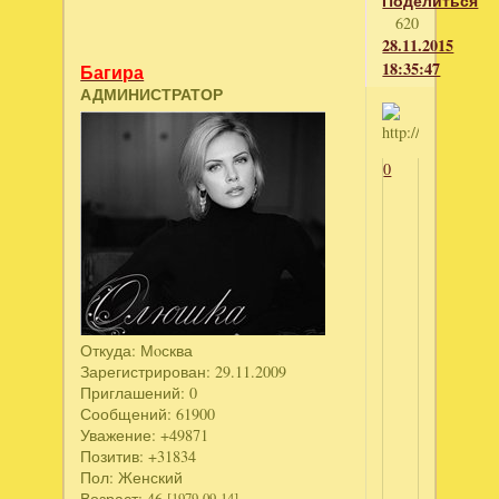
Поделиться
620
28.11.2015
18:35:47
Багира
АДМИНИСТРАТОР
0
Откуда:
Мoсква
Зарегистрирован
: 29.11.2009
Приглашений:
0
Сообщений:
61900
Уважение:
+49871
Позитив:
+31834
Пол:
Женский
Возраст:
46
[1979-09-14]