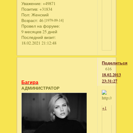
Уважение:
+49871
Позитив:
+31834
Пол:
Женский
Возраст:
46
[1979-09-14]
Провел на форуме:
9 месяцев 25 дней
Последний визит:
18.02.2021 21:12:48
Поделиться
616
18.02.2013
23:31:27
Багира
АДМИНИСТРАТОР
+1