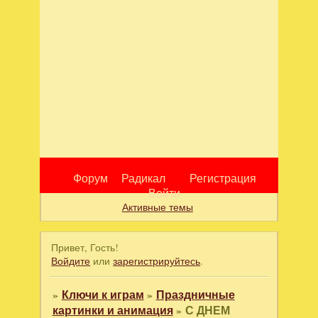
Форум
Радикал
Регистрация
Войти
Активные темы
Привет, Гость!
Войдите
или
зарегистрируйтесь
.
»
Ключи к играм
»
Праздничные
картинки и анимация
»
С ДНЕМ