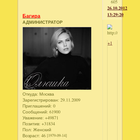
605
26.10.2012
13:29:20
Багира
АДМИНИСТРАТОР
+1
Откуда:
Мoсква
Зарегистрирован
: 29.11.2009
Приглашений:
0
Сообщений:
61900
Уважение:
+49871
Позитив:
+31834
Пол:
Женский
Возраст:
46
[1979-09-14]