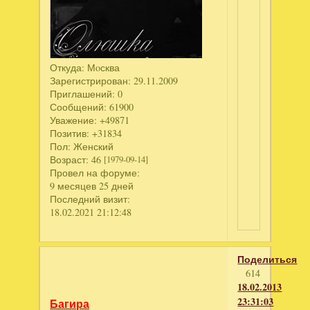
Откуда:
Мoсква
Зарегистрирован
: 29.11.2009
Приглашений:
0
Сообщений:
61900
Уважение:
+49871
Позитив:
+31834
Пол:
Женский
Возраст:
46
[1979-09-14]
Провел на форуме:
9 месяцев 25 дней
Последний визит:
18.02.2021 21:12:48
Поделиться
614
18.02.2013
23:31:03
Багира