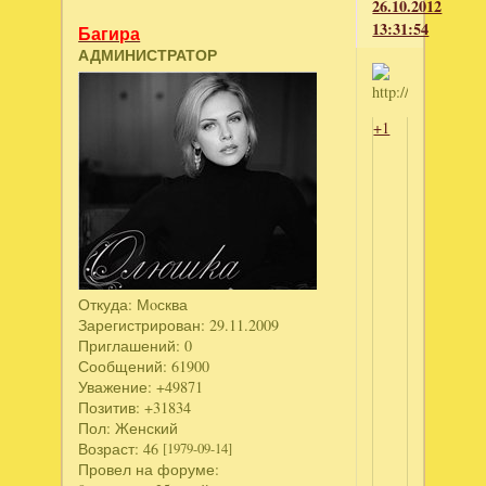
26.10.2012
13:31:54
Багира
АДМИНИСТРАТОР
+1
Откуда:
Мoсква
Зарегистрирован
: 29.11.2009
Приглашений:
0
Сообщений:
61900
Уважение:
+49871
Позитив:
+31834
Пол:
Женский
Возраст:
46
[1979-09-14]
Провел на форуме: