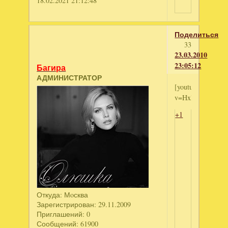
18.02.2021 21:12:48
Поделиться
33
23.03.2010
23:05:12
Багира
АДМИНИСТРАТОР
[youtube]http://
v=HxlZd9HXuo8[/
+1
Откуда:
Мoсква
Зарегистрирован
: 29.11.2009
Приглашений:
0
Сообщений:
61900