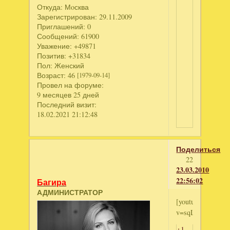
Откуда:
Мoсква
Зарегистрирован
: 29.11.2009
Приглашений:
0
Сообщений:
61900
Уважение:
+49871
Позитив:
+31834
Пол:
Женский
Возраст:
46
[1979-09-14]
Провел на форуме:
9 месяцев 25 дней
Последний визит:
18.02.2021 21:12:48
Поделиться
22
23.03.2010
22:56:02
Багира
АДМИНИСТРАТОР
[youtube]http://
v=sqLqHk0oqzE[/
+1