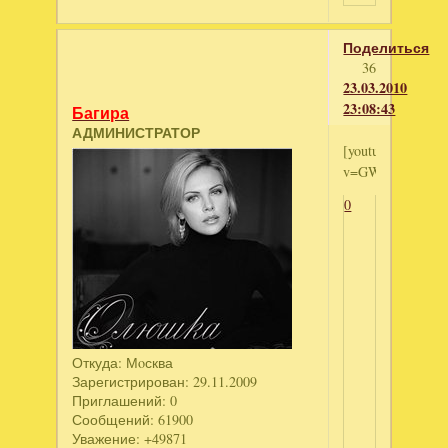
Поделиться
36
23.03.2010
23:08:43
Багира
АДМИНИСТРАТОР
[youtube]http://
v=GWLsrW9kyPI[
0
Откуда:
Мoсква
Зарегистрирован
: 29.11.2009
Приглашений:
0
Сообщений:
61900
Уважение:
+49871