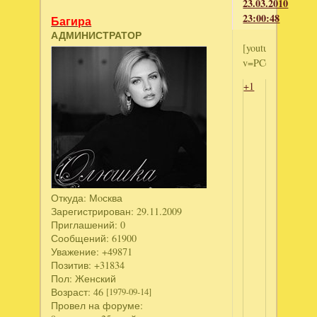
23.03.2010
23:00:48
Багира
АДМИНИСТРАТОР
[youtube]http://
v=PCem9gOZ8cY[
+1
Откуда:
Мoсква
Зарегистрирован
: 29.11.2009
Приглашений:
0
Сообщений:
61900
Уважение:
+49871
Позитив:
+31834
Пол:
Женский
Возраст:
46
[1979-09-14]
Провел на форуме: