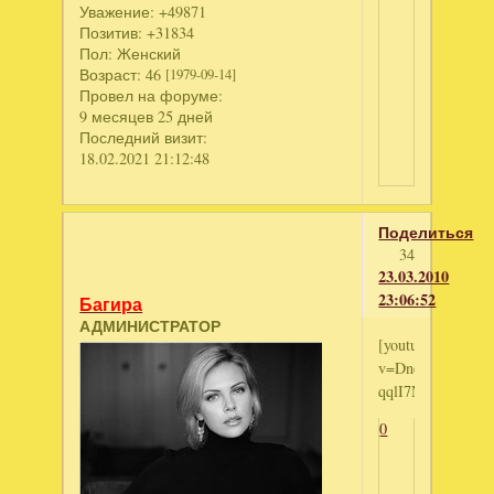
Уважение:
+49871
Позитив:
+31834
Пол:
Женский
Возраст:
46
[1979-09-14]
Провел на форуме:
9 месяцев 25 дней
Последний визит:
18.02.2021 21:12:48
Поделиться
34
23.03.2010
23:06:52
Багира
АДМИНИСТРАТОР
[youtube]http://
v=Dne-
qqlI7MM[/youtub
0