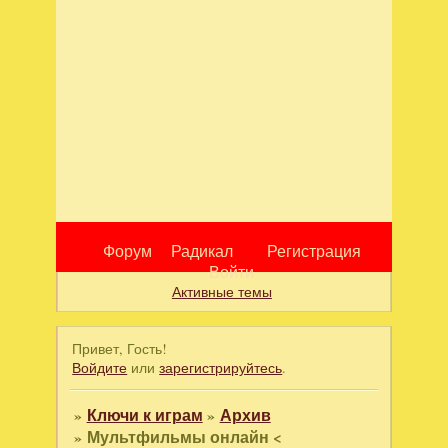
Форум
Радикал
Регистрация
Войти
Активные темы
Привет, Гость!
Войдите
или
зарегистрируйтесь
.
»
Ключи к играм
»
Архив
»
Мультфильмы онлайн <