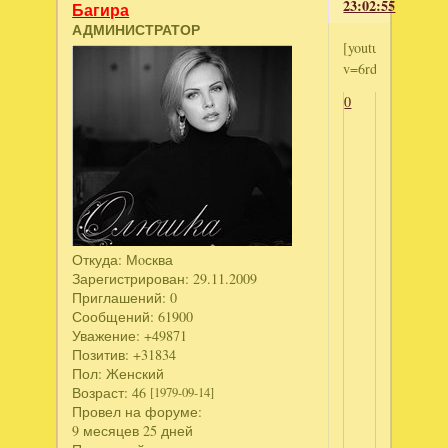
23:02:55
Багира
АДМИНИСТРАТОР
[youtube]http://
v=6rdwqNhZBPw[
0
Откуда:
Мoсква
Зарегистрирован
: 29.11.2009
Приглашений:
0
Сообщений:
61900
Уважение:
+49871
Позитив:
+31834
Пол:
Женский
Возраст:
46
[1979-09-14]
Провел на форуме:
9 месяцев 25 дней