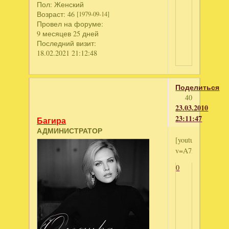
Пол:
Женский
Возраст:
46
[1979-09-14]
Провел на форуме:
9 месяцев 25 дней
Последний визит:
18.02.2021 21:12:48
Поделиться
40
23.03.2010
23:11:47
Багира
АДМИНИСТРАТОР
[youtube]http://
v=A7r4q5t9AVY[/
0