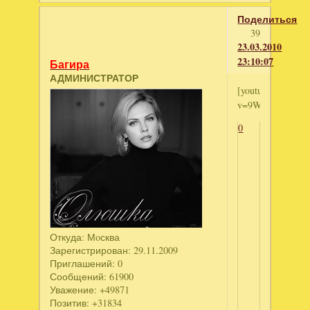
Поделиться
39
23.03.2010
23:10:07
Багира
АДМИНИСТРАТОР
[youtube]http://
v=9WrEDyIzdjY[/
0
Откуда:
Мoсква
Зарегистрирован
: 29.11.2009
Приглашений:
0
Сообщений:
61900
Уважение:
+49871
Позитив:
+31834