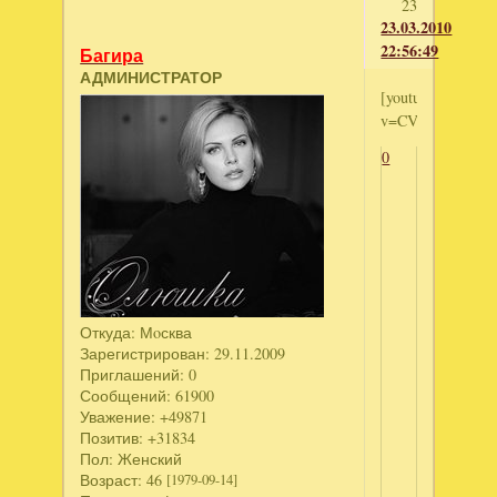
23
23.03.2010
22:56:49
Багира
АДМИНИСТРАТОР
[youtube]http://
v=CVgJ8ft5sv4[/y
0
Откуда:
Мoсква
Зарегистрирован
: 29.11.2009
Приглашений:
0
Сообщений:
61900
Уважение:
+49871
Позитив:
+31834
Пол:
Женский
Возраст:
46
[1979-09-14]