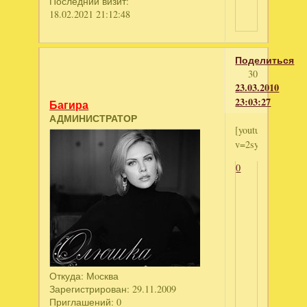
Последний визит:
18.02.2021 21:12:48
Поделиться
30
23.03.2010
23:03:27
Багира
АДМИНИСТРАТОР
[youtube]http://
v=2syz6AtNbBw[/
0
Откуда:
Мoсква
Зарегистрирован
: 29.11.2009
Приглашений:
0