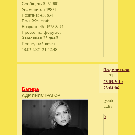
Сообщений:
61900
Уважение:
+49871
Позитив:
+31834
Пол:
Женский
Возраст:
46
[1979-09-14]
Провел на форуме:
9 месяцев 25 дней
Последний визит:
18.02.2021 21:12:48
Поделиться
31
23.03.2010
23:04:06
Багира
АДМИНИСТРАТОР
[youtube]http://
v=Rx4IjaoH9Co[/
0