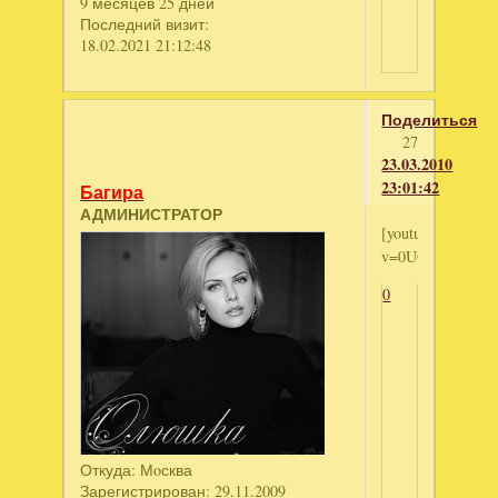
9 месяцев 25 дней
Последний визит:
18.02.2021 21:12:48
Поделиться
27
23.03.2010
23:01:42
Багира
АДМИНИСТРАТОР
[youtube]http://
v=0UOnEMtYScM[
0
Откуда:
Мoсква
Зарегистрирован
: 29.11.2009