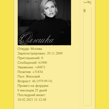
v=WpRlI1nCIdo[/
0
Откуда:
Мoсква
Зарегистрирован
: 29.11.2009
Приглашений:
0
Сообщений:
61900
Уважение:
+49871
Позитив:
+31834
Пол:
Женский
Возраст:
46
[1979-09-14]
Провел на форуме:
9 месяцев 25 дней
Последний визит:
18.02.2021 21:12:48