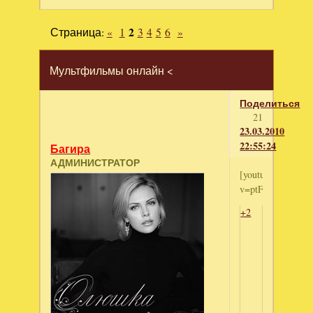
Страница:
«
1
2
3
4
5
6
»
Мультфильмы онлайн <
Поделиться
21
23.03.2010
22:55:24
Багира
АДМИНИСТРАТОР
[youtube]http://
v=ptFEQQOrNAU[
+2