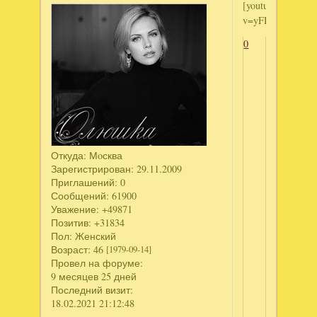
[youtube]http://
v=yFH9ogq2SVo[/
0
Откуда:
Мoсква
Зарегистрирован
: 29.11.2009
Приглашений:
0
Сообщений:
61900
Уважение:
+49871
Позитив:
+31834
Пол:
Женский
Возраст:
46
[1979-09-14]
Провел на форуме:
9 месяцев 25 дней
Последний визит:
18.02.2021 21:12:48