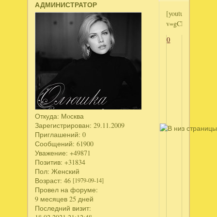
АДМИНИСТРАТОР
[youtube]http://
v=gCNK9pe0DR8[
0
Откуда:
Мoсква
Зарегистрирован
: 29.11.2009
Приглашений:
0
Сообщений:
61900
Уважение:
+49871
Позитив:
+31834
Пол:
Женский
Возраст:
46
[1979-09-14]
Провел на форуме:
9 месяцев 25 дней
Последний визит: