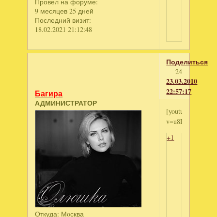
Провел на форуме:
9 месяцев 25 дней
Последний визит:
18.02.2021 21:12:48
Поделиться
24
23.03.2010
22:57:17
Багира
АДМИНИСТРАТОР
[youtube]http://
v=u8Ljkr_XYSo[/
+1
Откуда:
Мoсква