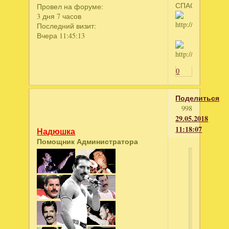
СПАСИБО
Провел на форуме:
3 дня 7 часов
Последний визит:
Вчера 11:45:13
0
Поделиться
998
29.05.2018
11:18:07
Надюшка
Помощник Администратора
Мадмуа
написал
древний
рим
2