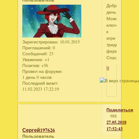
Добрый
день!!!
Можно
ключик
к
игре
Зарегистрирован
: 10.01.2015
тридевятая
Приглашений:
0
ферма.
Сообщений:
23
Спасибо.
Уважение:
+1
Позитив:
+56
0
Провел на форуме:
1 день 0 часов
Последний визит:
11.02.2023 17:22:19
Поделиться
988
27.05.2018
17:52:43
Сергей197626
Пользователь