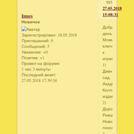
985
27.05.2018
15:08:31
Innes
Новичок
Добрый
день!
Зарегистрирован
: 18.05.2018
Можно
Приглашений:
0
ключики
Сообщений:
5
Уважение:
+0
к
Позитив:
+1
играм:
Провел на форуме:
1)
1 час 3 минуты
Дивный
Последний визит:
сад.
27.05.2018 17:39:34
Академия.
Коллекционное
издание
2)
Дороги
Рима.
Новое
поколение
2