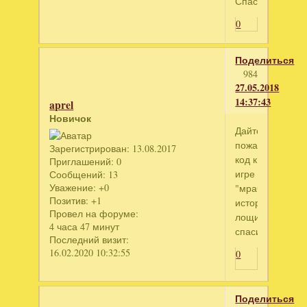
Спасибо
0
Поделиться
984
27.05.2018
14:37:43
aprel
Новичок
Дайте
пожалуйста
Зарегистрирован
: 13.08.2017
код к
Приглашений:
0
игре
Сообщений:
13
Уважение:
+0
"мрачные
Позитив:
+1
истории.Багрян
Провел на форуме:
лощина".
4 часа 47 минут
спасибочки
Последний визит:
16.02.2020 10:32:55
0
Поделиться