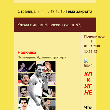
Страница:
«
1
…
48
49
50
Тема закрыта
Ключи к играм Невософт (часть 97)
Поделиться
1
01.03.2018
13:12:32
Надюшка
Помощник Администратора
КЛЮЧИ
К
ИГРАМ
НЕВОС
Чтобы