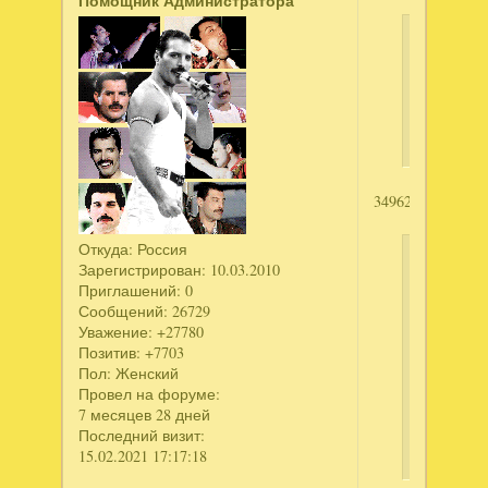
Помощник Администратора
Мадмуа
написал
тридевят
ферма.
3496240722
Откуда:
Россия
Сергей1
Зарегистрирован
: 10.03.2010
написал
Приглашений:
0
Сообщений:
26729
Шоу
Уважение:
+27780
марионет
Позитив:
+7703
Эффект
Пол:
Женский
высокоме
Провел на форуме:
Коллекци
7 месяцев 28 дней
Последний визит:
издание
15.02.2021 17:17:18