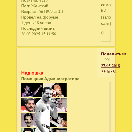
Позитив:
+215
самозванец.
Пол:
Женский
КИ.
Возраст:
56
[1970-05-21]
[взломанный
Провел на форуме:
1 день 18 часов
сайт]
Последний визит:
0
26.03.2025 15:11:56
Поделиться
991
27.05.2018
23:01:36
Надюшка
Помощник Администратора
Anastasi
написал
За
гранью
жестокост
Художник
и