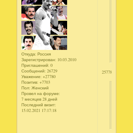
написал
За
гранью
жестокост
Смертел
приданно
Коллекци
издание.
Откуда:
Россия
Зарегистрирован
: 10.03.2010
Приглашений:
0
Сообщений:
26729
2577863732
Уважение:
+27780
Позитив:
+7703
Пол:
Женский
aprel
Провел на форуме:
написал
7 месяцев 28 дней
Последний визит:
мрачные
15.02.2021 17:17:18
истории.
лощина