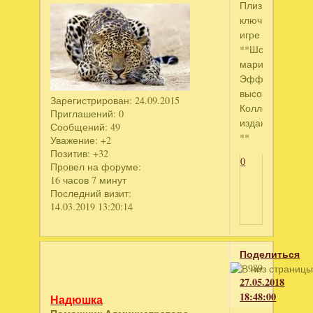
Плиз
ключикк
игре
**Шоу
марионеток.
Эффект
высокомерия.
Зарегистрирован
: 24.09.2015
Коллекционное
Приглашений:
0
издание
Сообщений:
49
**
Уважение:
+2
Позитив:
+32
0
Провел на форуме:
16 часов 7 минут
Последний визит:
14.03.2019 13:20:14
Поделиться
989
27.05.2018
18:48:00
Надюшка