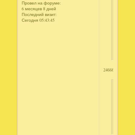
Провел на форуме:
тот
6 месяцев 8 дней
же
Последний визит:
самый
Сегодня 05:43:45
ключ
внести
или
другой
дадите,
2466697934
Кузя236
написал
Рамзес.
Расцвет
империи.
Коллекци