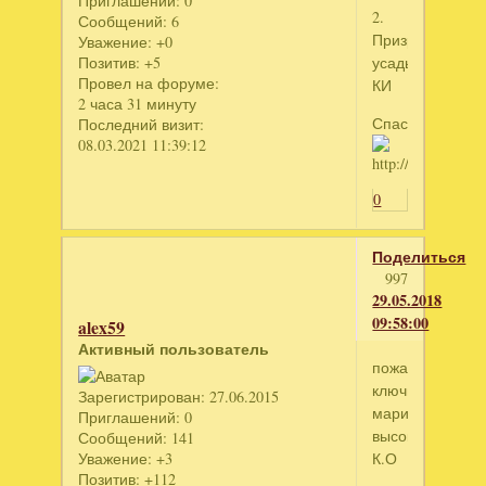
Приглашений:
0
2.
Сообщений:
6
Призрачная
Уважение:
+0
Позитив:
+5
усадьба.
Провел на форуме:
КИ
2 часа 31 минуту
Спасибо
Последний визит:
08.03.2021 11:39:12
0
Поделиться
997
29.05.2018
09:58:00
alex59
Активный пользователь
пожалуйста
ключик.Шоу
Зарегистрирован
: 27.06.2015
марионеток.Эф
Приглашений:
0
высокомерия.
Сообщений:
141
Уважение:
+3
К.О
Позитив:
+112