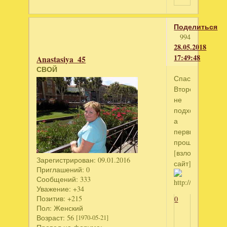
Поделиться
994
28.05.2018
17:49:48
Anastasiya_45
СВОЙ
Спасибо!
Второй
не
подходит,
а
первый
прошёл!!!
[взломанный
Зарегистрирован
: 09.01.2016
сайт]
Приглашений:
0
Сообщений:
333
Уважение:
+34
Позитив:
+215
0
Пол:
Женский
Возраст:
56
[1970-05-21]