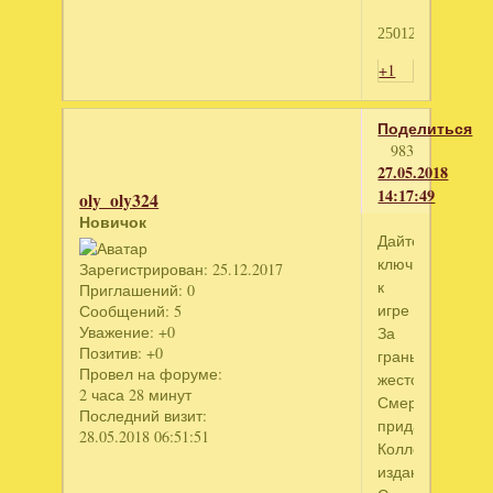
250127223
+1
Поделиться
983
27.05.2018
14:17:49
oly_oly324
Новичок
Дайте
ключ
Зарегистрирован
: 25.12.2017
к
Приглашений:
0
игре
Сообщений:
5
Уважение:
+0
За
Позитив:
+0
гранью
Провел на форуме:
жестокости.
2 часа 28 минут
Смертельное
Последний визит:
приданное.
28.05.2018 06:51:51
Коллекционное
издание.