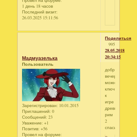
Провел на форуме:
1 день 18 часов
Последний визит:
26.03.2025 15:11:56
Поделиться
995
28.05.2018
20:34:15
Мадмуазелька
Пользователь
добрый
вечер!
можно
ключик
к
игре
Зарегистрирован
: 10.01.2015
древний
Приглашений:
0
рим
Сообщений:
23
2
Уважение:
+1
спасибо!
Позитив:
+56
Провел на форуме: