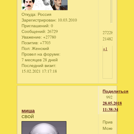
самозван
КИ.
Откуда:
Россия
Зарегистрирован
: 10.03.2010
Приглашений:
0
Сообщений:
26729
2722828957
Уважение:
+27780
2148281589
Позитив:
+7703
Пол:
Женский
+1
Провел на форуме:
7 месяцев 28 дней
Последний визит:
15.02.2021 17:17:18
Поделиться
992
28.05.2018
11:38:34
миша
СВОЙ
Привет.
Можно