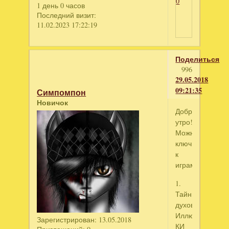
0
1 день 0 часов
Последний визит:
11.02.2023 17:22:19
Поделиться
996
29.05.2018
09:21:35
Симпомпон
Новичок
Доброе
утро!
Можно
ключи
к
играм:
1.
Тайны
духов.
Иллюзии.
Зарегистрирован
: 13.05.2018
КИ