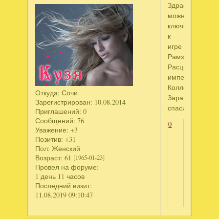
Здраствуйте!!!
можно
ключик
к
игре
Рамзес.
Расцвет
империи.
Коллекционное
Откуда:
Сочи
Заранее
Зарегистрирован
: 10.08.2014
спасибо!!!
Приглашений:
0
Сообщений:
76
0
Уважение:
+3
Позитив:
+31
Пол:
Женский
Возраст:
61
[1965-01-23]
Провел на форуме:
1 день 11 часов
Последний визит:
11.08.2019 09:10:47