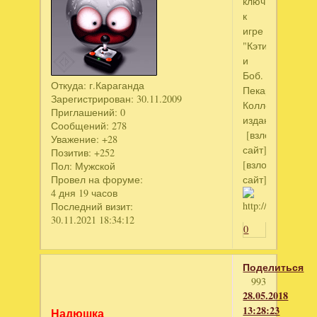
ключ
к
игре
"Кэти
и
Боб.
Откуда:
г.Караганда
Пекарня.
Зарегистрирован
: 30.11.2009
Коллекционное
Приглашений:
0
издание"
Сообщений:
278
[взломанный
Уважение:
+28
сайт]
Позитив:
+252
[взломанный
Пол:
Мужской
сайт]
Провел на форуме:
4 дня 19 часов
Последний визит:
30.11.2021 18:34:12
0
Поделиться
993
28.05.2018
13:28:23
Надюшка