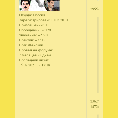
2955219970
Откуда:
Россия
Зарегистрирован
: 10.03.2010
Симпо
Приглашений:
0
написал
Сообщений:
26729
Уважение:
+27780
1.
Позитив:
+7703
Тайны
Пол:
Женский
духов.
Провел на форуме:
Иллюзии.
7 месяцев 28 дней
Последний визит:
КИ
15.02.2021 17:17:18
2.
Призрачн
усадьба.
КИ
2362413758
1472472353