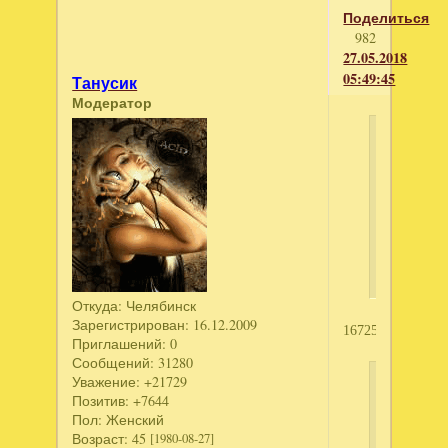
Поделиться
982
27.05.2018
05:49:45
Танусик
Модератор
Aртeм
написал
Эльф
боулинг
7
звёзд
Откуда:
Челябинск
Зарегистрирован
: 16.12.2009
1672542778
Приглашений:
0
Сообщений:
31280
Уважение:
+21729
anchuk2
Позитив:
+7644
написал
Пол:
Женский
Возраст:
45
[1980-08-27]
И