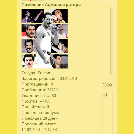
Помощник Администратора
миша
написал
"Кэти
и
Боб.
Пекарня.
Коллекци
издание"
Откуда:
Россия
Зарегистрирован
: 10.03.2010
Приглашений:
0
3326003237
Сообщений:
26729
+1
Уважение:
+27780
Позитив:
+7703
Пол:
Женский
Провел на форуме:
7 месяцев 28 дней
Последний визит:
15.02.2021 17:17:18