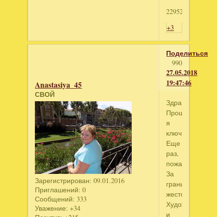
2295277563
+3
Поделиться
990
27.05.2018
19:47:46
Anastasiya_45
СВОЙ
Здравствуйте!!!
Прошляпила
я
ключ...
Еще
раз,
пожалуйста,
За
Зарегистрирован
: 09.01.2016
гранью
Приглашений:
0
жестокости.
Сообщений:
333
Художник
Уважение:
+34
и