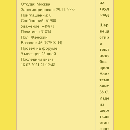
их
Откуда:
Мoсква
трудно
Зарегистрирован
: 29.11.2009
гладить.
Приглашений:
0
Сообщений:
61900
Шерстяные
Уважение:
+49871
вещи
Позитив:
+31834
стирают
Пол:
Женский
Возраст:
46
в
[1979-09-14]
Провел на форуме:
теплой
9 месяцев 25 дней
воде
Последний визит:
без
18.02.2021 21:12:48
щелочей.
Наилучшей
температурой
считают
38 C.
Изделия
из
шерстяной
ткани
становятся
жестче