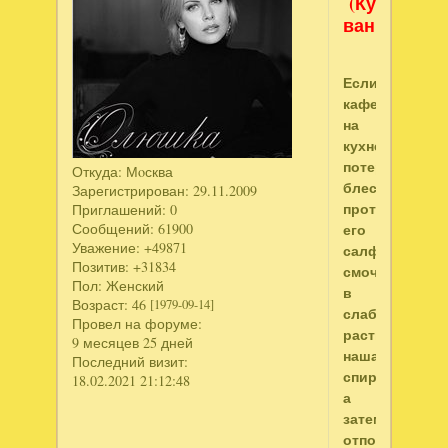
(Кухня,
ванная)
Если
кафель
на
кухне
потерял
Откуда:
Мoсква
блеск,
Зарегистрирован
: 29.11.2009
протрите
Приглашений:
0
Сообщений:
61900
его
Уважение:
+49871
салфеткой,
Позитив:
+31834
смоченной
Пол:
Женский
в
Возраст:
46
[1979-09-14]
слабом
Провел на форуме:
растворе
9 месяцев 25 дней
нашатырного
Последний визит:
спирта,
18.02.2021 21:12:48
а
затем
отполируйте