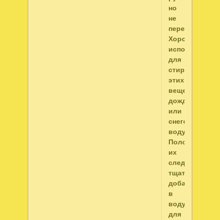
но
не
перекручиваю
Хорошо
использовать
для
стирки
этих
вещей
дождевую
или
снеговую
воду.
Полоскать
их
следует
тщательно,
добавив
в
воду
для