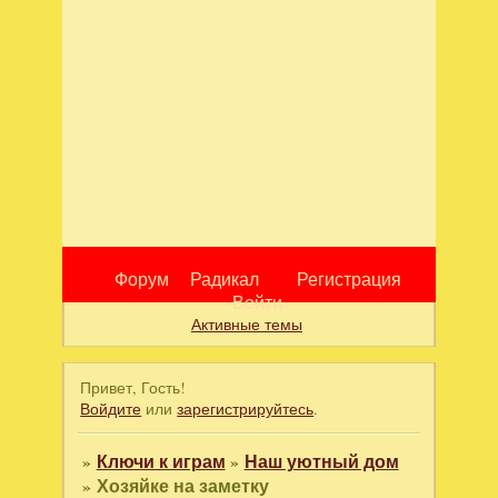
Форум
Радикал
Регистрация
Войти
Активные темы
Привет, Гость!
Войдите
или
зарегистрируйтесь
.
»
Ключи к играм
»
Наш уютный дом
»
Хозяйке на заметку