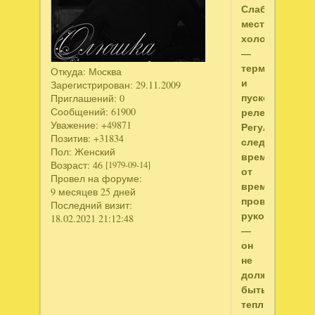
Слабые
места
холодильника
—
терморегулят
Откуда:
Мoсква
и
Зарегистрирован
: 29.11.2009
пускозащитно
Приглашений:
0
Сообщений:
61900
реле.
Уважение:
+49871
Регулятор
Позитив:
+31834
следует
Пол:
Женский
время
Возраст:
46
[1979-09-14]
от
Провел на форуме:
времени
9 месяцев 25 дней
проверять
Последний визит:
рукой
18.02.2021 21:12:48
—
он
не
должен
быть
теплым