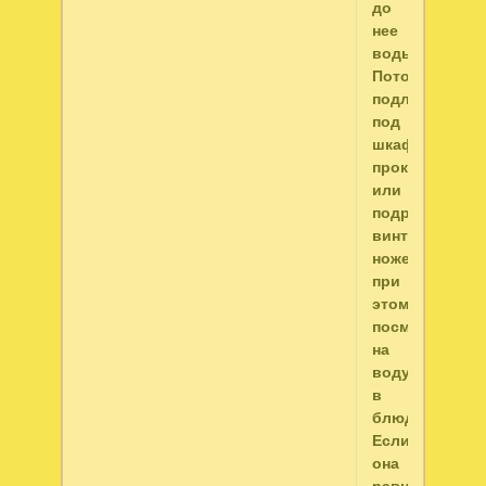
до
нее
воды.
Потом
подложите
под
шкаф
прокладки
или
подрегулируй
винты
ножек,
при
этом
посматривайт
на
воду
в
блюдце.
Если
она
равномерно