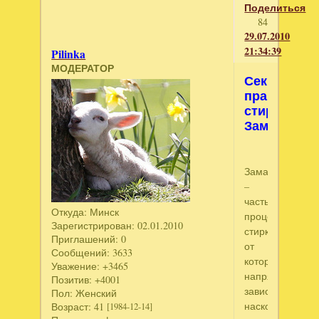
Поделиться
84
29.07.2010
21:34:39
Pilinka
МОДЕРАТОР
Секреты
правильно
стирки.
Замачиван
Замачивание
–
часть
Откуда:
Минск
процесса
Зарегистрирован
: 02.01.2010
стирки,
Приглашений:
0
от
Сообщений:
3633
которого
Уважение:
+3465
напрямую
Позитив:
+4001
зависит,
Пол:
Женский
насколько
Возраст:
41
[1984-12-14]