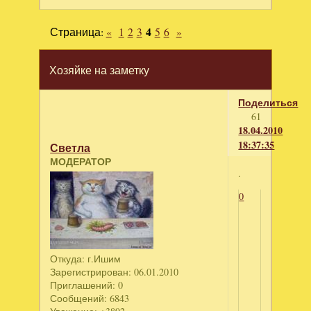
Страница:
«
1
2
3
4
5
6
»
Хозяйке на заметку
Поделиться
61
18.04.2010
18:37:35
Светла
МОДЕРАТОР
.
0
Откуда:
г.Ишим
Зарегистрирован
: 06.01.2010
Приглашений:
0
Сообщений:
6843