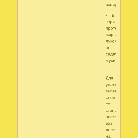
вытереть.
- На
зеркало
протертое
сырым
луком
не
садятся
мухи.
-
Для
удаления
зеленоватого
слоя
со
стенок
цветочных
ваз
достаточно
на