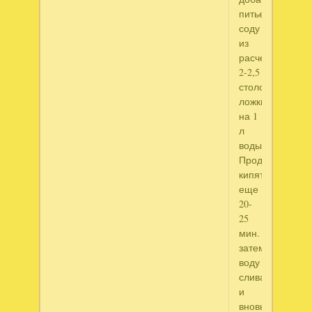
питьевую
соду
из
расчета
2-2,5
столовые
ложки
на 1
л
воды.
Продолжают
кипятить
еще
20-
25
мин.
затем
воду
сливают
и
вновь