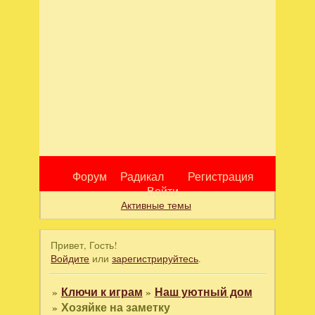
Форум
Радикал
Регистрация
Войти
Активные темы
Привет, Гость!
Войдите
или
зарегистрируйтесь
.
»
Ключи к играм
»
Наш уютный дом
»
Хозяйке на заметку