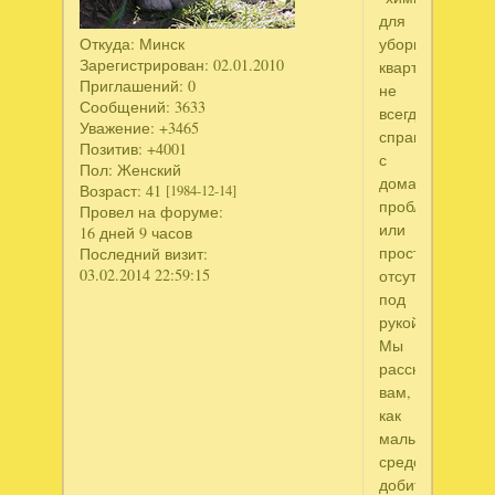
для
Откуда:
Минск
уборки
Зарегистрирован
: 02.01.2010
квартир
Приглашений:
0
не
Сообщений:
3633
всегда
Уважение:
+3465
справляется
Позитив:
+4001
с
Пол:
Женский
домашними
Возраст:
41
[1984-12-14]
проблемами
Провел на форуме:
или
16 дней 9 часов
просто
Последний визит:
03.02.2014 22:59:15
отсутствует
под
рукой.
Мы
расскажем
вам,
как
малыми
средствами
добиться