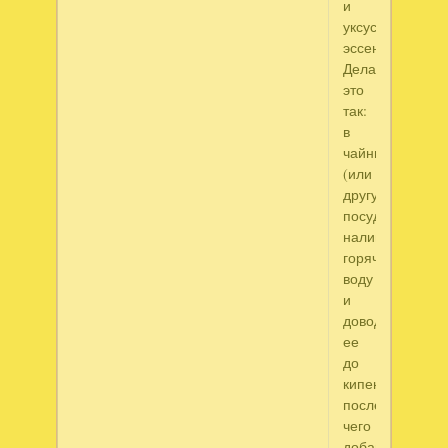
и
уксусной
эссенции.
Делается
это
так:
в
чайник
(или
другую
посуду)
наливают
горячую
воду
и
доводят
ее
до
кипения,
после
чего
добавляют