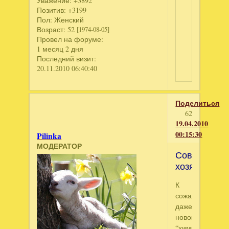
Уважение:
+3892
Позитив:
+3199
Пол:
Женский
Возраст:
52
[1974-08-05]
Провел на форуме:
1 месяц 2 дня
Последний визит:
20.11.2010 06:40:40
Поделиться
62
19.04.2010
00:15:30
Pilinka
МОДЕРАТОР
Советы
хозяйке
К
сожалению,
даже
новомодная
“химия”