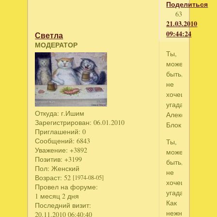
Поделиться
63
21.03.2010
09:44:24
Светла
МОДЕРАТОР
Ты,
может
быть,
не
хочешь
угадать…
Откуда:
г.Ишим
Александр
Зарегистрирован
: 06.01.2010
Блок
Приглашений:
0
Сообщений:
6843
Ты,
Уважение:
+3892
может
Позитив:
+3199
быть,
Пол:
Женский
не
Возраст:
52
[1974-08-05]
хочешь
Провел на форуме:
угадать,
1 месяц 2 дня
Как
Последний визит:
нежно
20.11.2010 06:40:40