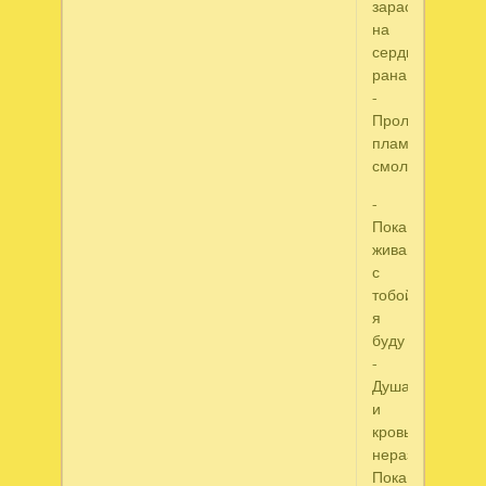
зарастет
на
сердце
рана
-
Прольется
пламенной
смолой.
-
Пока
жива,
с
тобой
я
буду
-
Душа
и
кровь
нераздвоимы,-
Пока