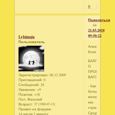
0
Поделиться
64
21.03.2010
09:50:22
Lybimaja
Пользователь
Александр
Кочетков
БАЛЛАДА
О
ПРОКУРЕННО
Зарегистрирован
: 08.12.2009
ВАГОНЕ
Приглашений:
0
Сообщений:
28
- Как
Уважение:
+9
больно,
Позитив:
+18
милая,
Пол:
Женский
как
Возраст:
37
[1989-07-13]
странно,
Провел на форуме:
Сроднясь
14 часов 1 минуту