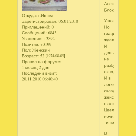
Александр
Блок
Откуда:
г.Ишим
Ушла.
Зарегистрирован
: 06.01.2010
Приглашений:
0
Но
Сообщений:
6843
гиацинты
Уважение:
+3892
ждали,
Позитив:
+3199
И
Пол:
Женский
день
Возраст:
52
[1974-08-05]
не
Провел на форуме:
разбудил
1 месяц 2 дня
окна,
Последний визит:
И в
20.11.2010 06:40:40
легких
складках
женской
шали
Цвела
ночная
тишина.
В