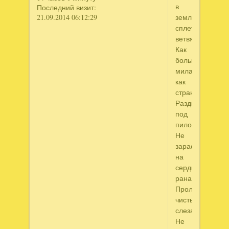
в
Последний визит:
21.09.2014 06:12:29
земле,
сплетясь
ветвями,-
Как
больно,
милая,
как
странно
Раздваиваться
под
пилой.
Не
зарастет
на
сердце
рана,
Прольется
чистыми
слезами,
Не