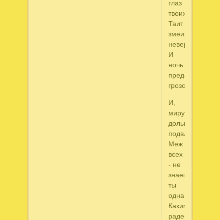
глаз
твоих
Таит
змеиную
неверность
И
ночь
преданий
грозовых.
И,
миру
дольнему
подвластна,
Меж
всех
- не
знаешь
ты
одна,
Каким
раденьям