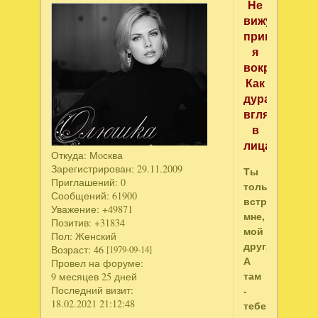
Не
вижу
принцев
я
вокруг.
Как
дура,
вглядываюс
в
лица.
Откуда:
Мoсква
Зарегистрирован
: 29.11.2009
Ты
Приглашений:
0
только
Сообщений:
61900
встреться
Уважение:
+49871
мне,
Позитив:
+31834
мой
Пол:
Женский
друг,
Возраст:
46
[1979-09-14]
А
Провел на форуме:
там
9 месяцев 25 дней
-
Последний визит:
18.02.2021 21:12:48
тебе