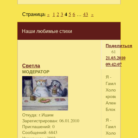
Страница:
«
1
2
3
4
5
6
…
43
»
Наши любимые стихи
Поделиться
61
21.03.2010
09:42:07
Светла
МОДЕРАТОР
Я -
Гамлет.
Холодеет
кровь…
Александр
Блок
Откуда:
г.Ишим
Я -
Зарегистрирован
: 06.01.2010
Приглашений:
0
Гамлет.
Сообщений:
6843
Холодеет