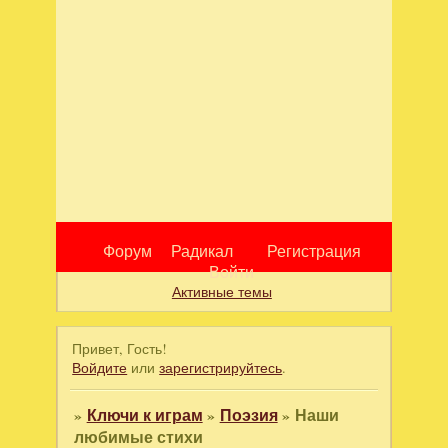
Форум
Радикал
Регистрация
Войти
Активные темы
Привет, Гость!
Войдите
или
зарегистрируйтесь
.
»
Ключи к играм
»
Поэзия
»
Наши
любимые стихи