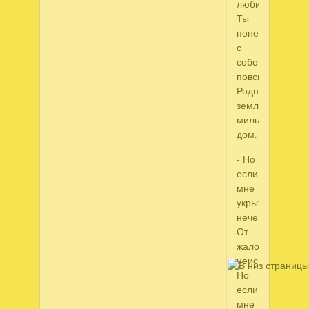
любимый,-
Ты
понесешь
с
собой
повсюду
Родную
землю,
милый
дом.
- Но
если
мне
укрыться
нечем
От
жалости
неисцелимой,
Но
если
мне