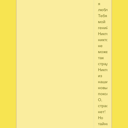
я
люблю
Тебя,
мой
гений?
Никто,
никто
не
может
так
страдать,
Никто
из
наших
новых
поколений.
О,
страсти
нет!
Но
тайные