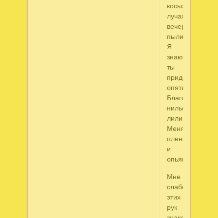
косых
лучах
вечерней
пыли,
Я
знаю,
ты
придешь
опять
Благоуханьем
нильских
лилий
Меня
пленять
и
опьянять.
Мне
слабость
этих
рук
знакома,