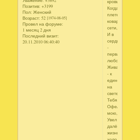
Уважение:
+3892
кровь,
Позитив:
+3199
Когда
Пол:
Женский
плетет
Возраст:
52
[1974-08-05]
коварство
Провел на форуме:
сети,
1 месяц 2 дня
И в
Последний визит:
сердце
20.11.2010 06:40:40
-
первая
любовь
Жива
- к
единственной
на
свете.
Тебя,
Офелию
мою,
Увел
далёко
жизни
холод,