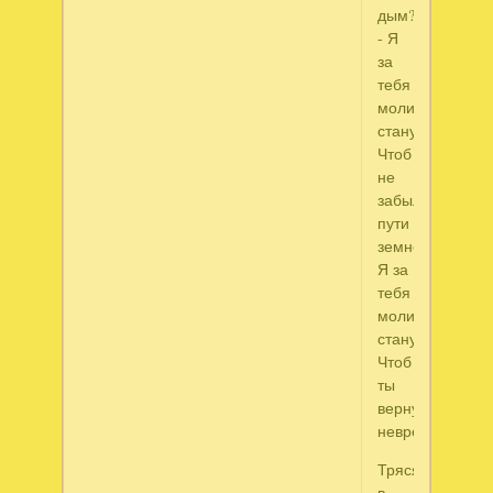
дым?
- Я
за
тебя
молиться
стану,
Чтоб
не
забыл
пути
земного,
Я за
тебя
молиться
стану,
Чтоб
ты
вернулся
невредим.
Трясясь
в