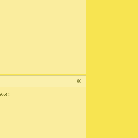
86
бо!!!