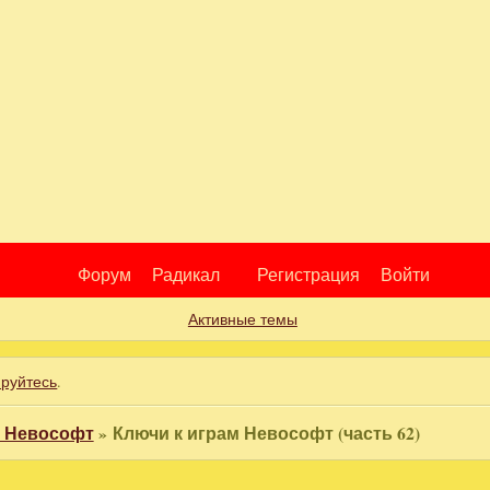
Форум
Радикал
Регистрация
Войти
Активные темы
ируйтесь
.
м Невософт
»
Ключи к играм Невософт (часть 62)