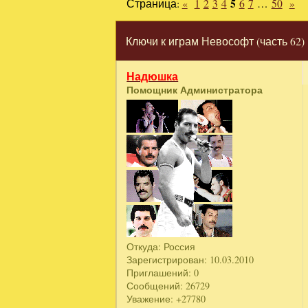
Страница:
«
1
2
3
4
5
6
7
…
50
»
Ключи к играм Невософт (часть 62)
Надюшка
Помощник Администратора
Откуда:
Россия
Зарегистрирован
: 10.03.2010
Приглашений:
0
Сообщений:
26729
Уважение:
+27780