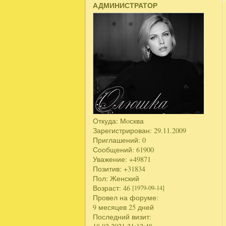
АДМИНИСТРАТОР
Откуда:
Мoсква
Зарегистрирован
: 29.11.2009
Приглашений:
0
Сообщений:
61900
Уважение:
+49871
Позитив:
+31834
Пол:
Женский
Возраст:
46
[1979-09-14]
Провел на форуме:
9 месяцев 25 дней
Последний визит: