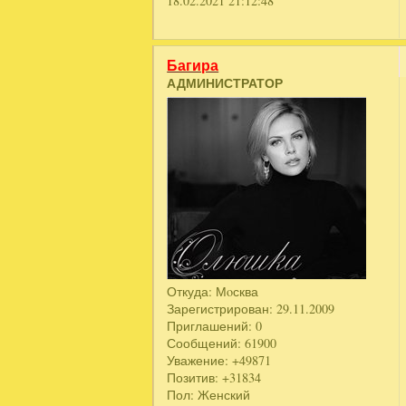
18.02.2021 21:12:48
Багира
АДМИНИСТРАТОР
Откуда:
Мoсква
Зарегистрирован
: 29.11.2009
Приглашений:
0
Сообщений:
61900
Уважение:
+49871
Позитив:
+31834
Пол:
Женский