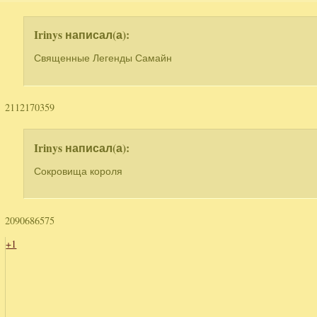
Irinys написал(а):
Священные Легенды Самайн
2112170359
Irinys написал(а):
Сокровища короля
2090686575
+1