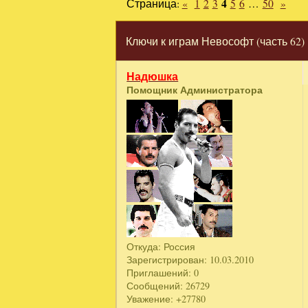
Страница:
«
1
2
3
4
5
6
…
50
»
Ключи к играм Невософт (часть 62)
Надюшка
Помощник Администратора
Откуда:
Россия
Зарегистрирован
: 10.03.2010
Приглашений:
0
Сообщений:
26729
Уважение:
+27780