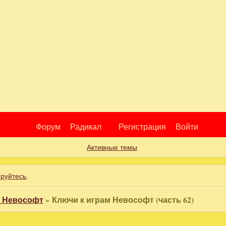
Форум
Радикал
Регистрация
Войти
Активные темы
ируйтесь
.
м Невософт
»
Ключи к играм Невософт (часть 62)