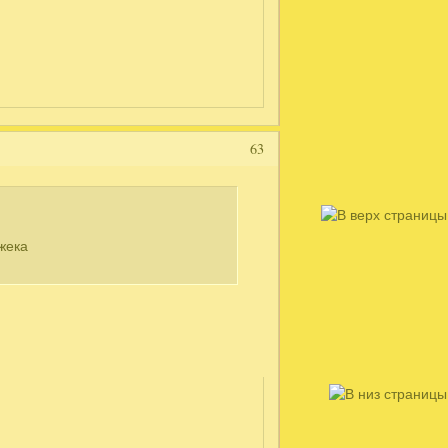
63
жека