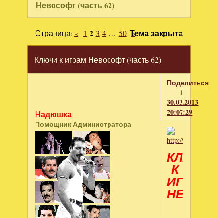
Невософт (часть 62)
Страница:
«
1
2
3
4
…
50
Тема закрыта
»
Ключи к играм Невософт (часть 62)
Поделиться
1
30.03.2013
20:07:29
Надюшка
Помощник Администратора
КЛЮЧИ
К
ИГРАМ
НЕВОС