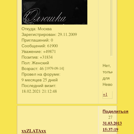
есть
ключик
к
история
амбара
Откуда:
Мoсква
только
Зарегистрирован
: 29.11.2009
от
Приглашений:
0
алавар??
Сообщений:
61900
Уважение:
+49871
Позитив:
+31834
Пол:
Женский
Нет,
Возраст:
46
[1979-09-14]
только
Провел на форуме:
для
9 месяцев 25 дней
Невософт.
Последний визит:
18.02.2021 21:12:48
+1
Поделиться
27
31.03.2013
15:37:19
xxZLATAxx