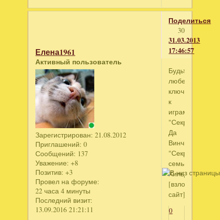
Поделиться
30
31.03.2013
17:46:57
Елена1961
Активный пользователь
Будьте
любезны,
ключики
к
играм:
"Секрет
Да
Зарегистрирован
: 21.08.2012
Винчи",
Приглашений:
0
"Секрет
Сообщений:
137
Уважение:
+8
семьи
Позитив:
+3
Хильдегард"
Провел на форуме:
[взломанный
22 часа 4 минуты
сайт]
Последний визит:
13.09.2016 21:21:11
0