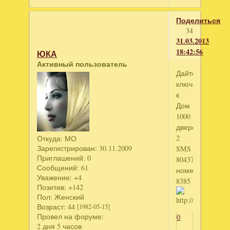
Поделиться
34
31.03.2013
18:42:56
ЮКА
Активный пользователь
Дайте
ключик
к
Дом
1000
дверей
2
Откуда:
МО
Зарегистрирован
: 30.11.2009
SMS
Приглашений:
0
804375442
Сообщений:
61
номер
Уважение:
+4
8385
Позитив:
+142
Пол:
Женский
Возраст:
44
[1982-05-15]
Провел на форуме:
0
2 дня 5 часов