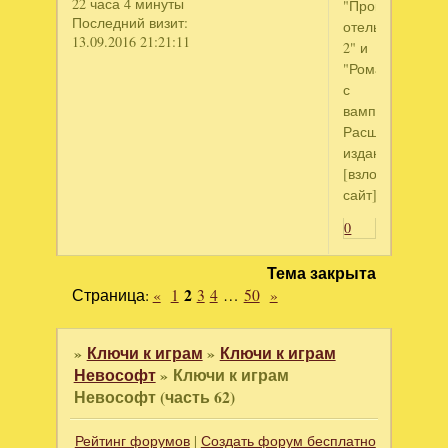
22 часа 4 минуты
"Проклятый
Последний визит:
отель
13.09.2016 21:21:11
2" и
"Роман
с
вампиром.
Расширенное
издание"?
[взломанный
сайт]
0
Тема закрыта
Страница:
«
1
2
3
4
…
50
»
»
Ключи к играм
»
Ключи к играм
Невософт
»
Ключи к играм
Невософт (часть 62)
Рейтинг форумов
|
Создать форум бесплатно