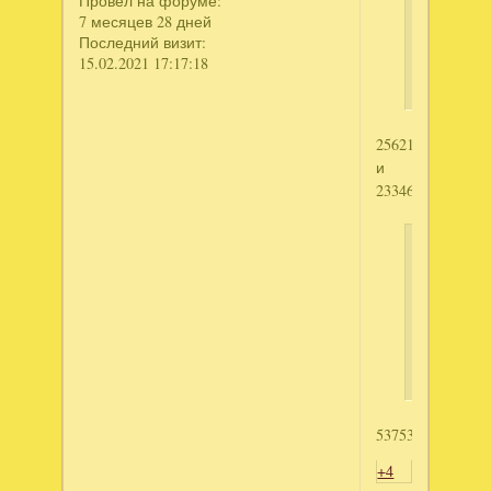
Провел на форуме:
"Секрет
7 месяцев 28 дней
Последний визит:
семьи
15.02.2021 17:17:18
Хильдега
2562129468
и
2334697621
sergvor
написал
Новые
приключ
Алисы
537532501
+4