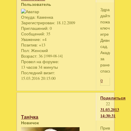
Пользователь
Здравствуйте,
дайте
Откуда:
Каменка
пожалуйста
Зарегистрирован
: 18.12.2009
ключик
Приглашений:
0
Сообщений:
35
игре
Уважение:
+4
Дивный
Позитив:
+13
сад.
Пол:
Женский
Академия???
Возраст:
36
[1989-08-14]
за
Провел на форуме:
ранее
13 часов 34 минуты
спасибо!!!
Последний визит:
15.03.2016 20:15:00
0
Поделиться
22
31.03.2013
14:30:31
Танічка
Новичок
Привет!