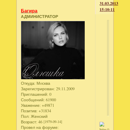
31.03.2013
15:10:11
Багира
АДМИНИСТРАТОР
Манюсь
написал
Здравству
дайте
пожалуйс
ключик
игре
Дивный
сад.
Откуда:
Мoсква
Академия
Зарегистрирован
: 29.11.2009
за
Приглашений:
0
ранее
Сообщений:
61900
спасибо!!
Уважение:
+49871
Позитив:
+31834
Пол:
Женский
Возраст:
46
[1979-09-14]
Провел на форуме: