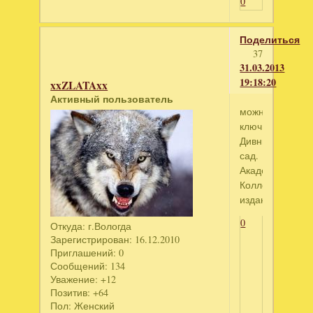
0
Поделиться
37
31.03.2013
19:18:20
xxZLATAxx
Активный пользователь
можно
ключ
Дивный
сад.
Академия.
Коллекционное
издание
0
Откуда:
г.Вологда
Зарегистрирован
: 16.12.2010
Приглашений:
0
Сообщений:
134
Уважение:
+12
Позитив:
+64
Пол:
Женский