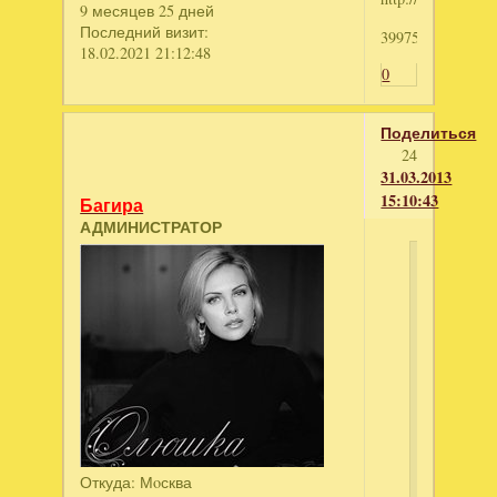
9 месяцев 25 дней
Последний визит:
3997512620
18.02.2021 21:12:48
0
Поделиться
24
31.03.2013
15:10:43
Багира
АДМИНИСТРАТОР
Танічка
написал
Привет!
Дайте
пожалуйс
ключик
Откуда:
Мoсква