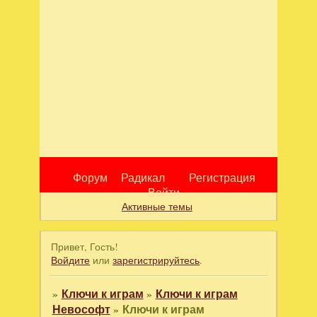
Форум
Радикал
Регистрация
Войти
Активные темы
Привет, Гость!
Войдите
или
зарегистрируйтесь
.
»
Ключи к играм
»
Ключи к играм
Невософт
»
Ключи к играм