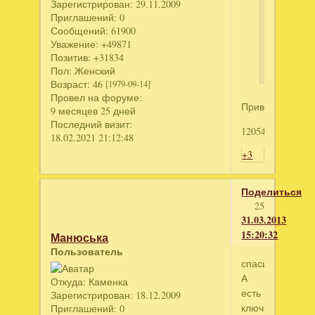
Зарегистрирован
: 29.11.2009
Приглашений:
0
Сообщений:
61900
История
Уважение:
+49871
амбара
Позитив:
+31834
Пол:
Женский
Возраст:
46
[1979-09-14]
Провел на форуме:
Привет!!!
9 месяцев 25 дней
Последний визит:
1205449449
18.02.2021 21:12:48
+3
Поделиться
25
31.03.2013
15:20:32
Манюська
Пользователь
спасибо!!!!
А
Откуда:
Каменка
есть
Зарегистрирован
: 18.12.2009
ключик
Приглашений:
0