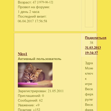
Возраст:
47
[1979-06-12]
Провел на форуме:
1 день 2 часа
Последний визит:
06.04.2017 17:56:58
Поделиться
38
31.03.2013
19:34:37
Nleo1
Активный пользователь
Здравствуйте!
Можно
ключик
к
игре
Веселая
Зарегистрирован
: 21.05.2011
ферма.Русская
Приглашений:
0
рулетка
Сообщений:
62
Веселая
Уважение:
+9
Позитив:
+152
ферма3