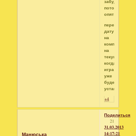
забудьте
потом
опять
переставить
дату
на
компьютере
на
текущую,
когда
игра
уже
будет
установлена.
+4
Поделиться
21
31.03.2013
14:17:21
Манюська