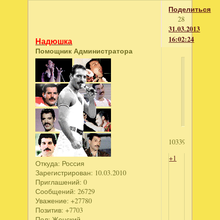
Поделиться
28
31.03.2013
16:02:24
Надюшка
Помощник Администратора
xxZLATA
написал
Фармингт
рассказы
1033998704
+1
Откуда:
Россия
Зарегистрирован
: 10.03.2010
Приглашений:
0
Сообщений:
26729
Уважение:
+27780
Позитив:
+7703
Пол:
Женский