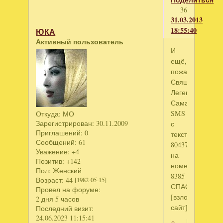
36
31.03.2013
18:55:40
ЮКА
Активный пользователь
И
ещё,
пожалуйста:
Священные
Легенды
Самайн
SMS
Откуда:
МО
Зарегистрирован
: 30.11.2009
с
Приглашений:
0
текстом
Сообщений:
61
804375454
Уважение:
+4
на
Позитив:
+142
номер
Пол:
Женский
8385
Возраст:
44
[1982-05-15]
СПАСИБО)
Провел на форуме:
[взломанный
2 дня 5 часов
сайт]
Последний визит:
24.06.2023 11:15:41