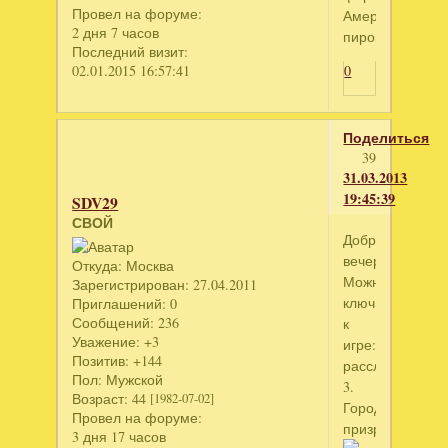
Провел на форуме:
Американский
2 дня 7 часов
пирог
Последний визит:
02.01.2015 16:57:41
0
Поделиться
39
31.03.2013
19:45:39
SDV29
СВОЙ
Добрый
вечер!
Откуда:
Москва
Можно
Зарегистрирован
: 27.04.2011
ключ
Приглашений:
0
Сообщений:
236
к
Уважение:
+3
игре:Тайные
Позитив:
+144
расследования
Пол:
Мужской
3.
Возраст:
44
[1982-07-02]
Город-
Провел на форуме:
призрак
3 дня 17 часов