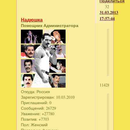
Поделиться
32
31.03.2013
17:57:44
Надюшка
Помощник Администратора
babka
написал
Луксор.
Новые
приключ
1142814022
Откуда:
Россия
Зарегистрирован
: 10.03.2010
Елена19
Приглашений:
0
написал
Сообщений:
26729
Уважение:
+27780
Секрет
Позитив:
+7703
Да
Пол:
Женский
Винчи",