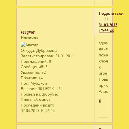
Поделиться
31
31.03.2013
17:55:46
sergvor
Новичок
здраствуйте,
дайте
Откуда:
Дубровица
пожалуйста
Зарегистрирован
: 31.01.2011
ключики
Приглашений:
0
Сообщений:
5
к
Уважение:
+2
игре))))
Позитив:
+4
Новые
Пол:
Мужской
приключения
Возраст:
50
[1976-01-13]
Алисы
Провел на форуме:
2 часа 46 минут
0
Последний визит:
07.04.2015 10:46:54