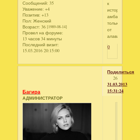
Сообщений:
35
к
Уважение:
+4
история
Позитив:
+13
амбара
Пол:
Женский
только
Возраст:
36
[1989-08-14]
от
Провел на форуме:
алавар???
13 часов 34 минуты
Последний визит:
0
15.03.2016 20:15:00
Поделиться
26
31.03.2013
15:31:24
Багира
АДМИНИСТРАТОР
Манюсь
написал
спасибо!!
А