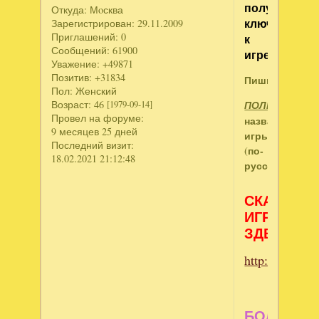
получить
Откуда:
Мoсква
ключ
Зарегистрирован
: 29.11.2009
Приглашений:
0
к
Сообщений:
61900
игре:
Уважение:
+49871
Позитив:
+31834
Пишите:
Пол:
Женский
Возраст:
46
ПОЛНОЕ
[1979-09-14]
Провел на форуме:
название
9 месяцев 25 дней
игры
Последний визит:
(по-
18.02.2021 21:12:48
русски).
СКАЧИВА
ИГРЫ
ЗДЕСЬ:
http://www.ne
БОЛЬШЕ