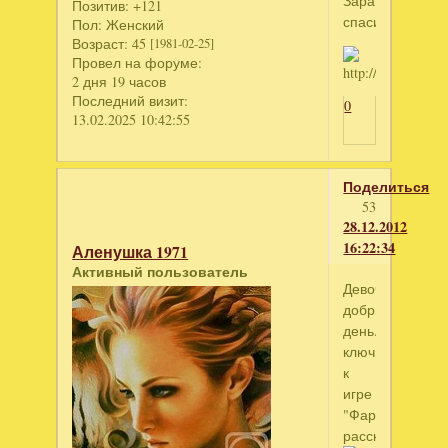
Заранее
Позитив:
+121
спасибо!!!
Пол:
Женский
Возраст:
45
[1981-02-25]
Провел на форуме:
2 дня 19 часов
Последний визит:
0
13.02.2025 10:42:55
Поделиться
53
28.12.2012
16:22:34
Аленушка 1971
Активный пользователь
Девочки
добрый
день.Можно
ключи
к
игре
"Фармингтонск
рассказ