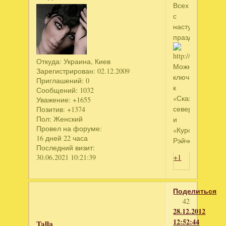
Всех
с
наступающими
праздниками!
Откуда:
Украина, Киев
Можно
Зарегистрирован
: 02.12.2009
ключи
Приглашений:
0
к
Сообщений:
1032
«Сказания
Уважение:
+1655
севера»
Позитив:
+1374
Пол:
Женский
и
Провел на форуме:
«Курорт
16 дней 22 часа
Рэйчел»
Последний визит:
30.06.2021 10:21:39
+1
Поделиться
42
28.12.2012
12:52:44
Talla