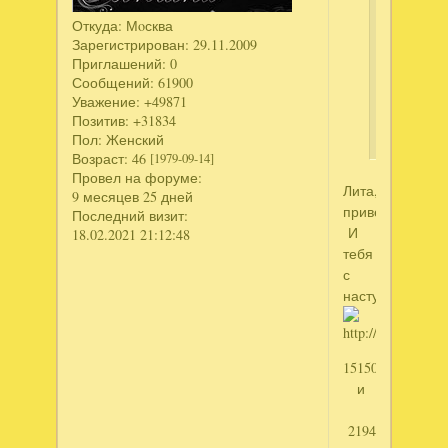
к
Откуда:
Мoсква
«Сказани
Зарегистрирован
: 29.11.2009
севера»
Приглашений:
0
и
Сообщений:
61900
«Курорт
Уважение:
+49871
Рэйчел»
Позитив:
+31834
Пол:
Женский
Возраст:
46
[1979-09-14]
Провел на форуме:
Лита,
9 месяцев 25 дней
приветик!!!!
Последний визит:
И
18.02.2021 21:12:48
тебя
с
наступающим!!
1515005407
и
2194105530