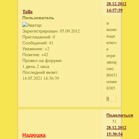
28.12.2012
14:57:59
Talla
Пользователь
а
можно
Зарегистрирован
: 05.09.2012
еще
Приглашений:
0
ключ
Сообщений:
41
Уважение:
+2
к
Позитив:
+42
игре
Провел на форуме:
эвокрафт
1 день 2 часа
смс
Последний визит:
804312563
14.05.2021 14:36:39
номер
8385
0
Поделиться
51
28.12.2012
15:30:54
Надюшка