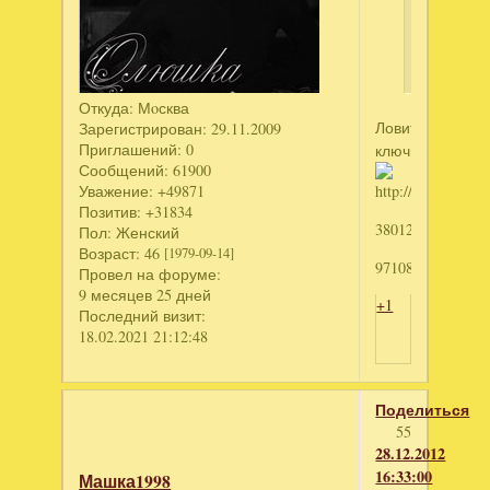
ЗЕМЛЮ
ФЕРМА
ДЖО
Откуда:
Мoсква
Ловите
Зарегистрирован
: 29.11.2009
Приглашений:
0
ключики:
Сообщений:
61900
Уважение:
+49871
Позитив:
+31834
3801266388
Пол:
Женский
Возраст:
46
[1979-09-14]
971085820
Провел на форуме:
9 месяцев 25 дней
+1
Последний визит:
18.02.2021 21:12:48
Поделиться
55
28.12.2012
16:33:00
Машка1998