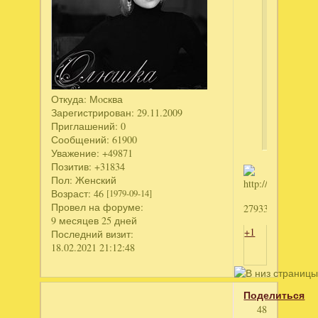
Можно
ключик
к
"4
Элемент
2.
Откуда:
Мoсква
Коллекци
Зарегистрирован
: 29.11.2009
издание
Приглашений:
0
Сообщений:
61900
Уважение:
+49871
Позитив:
+31834
Пол:
Женский
Возраст:
46
[1979-09-14]
Провел на форуме:
2793363550
9 месяцев 25 дней
+1
Последний визит:
18.02.2021 21:12:48
Поделиться
48