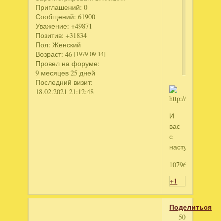
ключик
Приглашений:
0
к
Сообщений:
61900
игре
Уважение:
+49871
Фишдом
Позитив:
+31834
Пол:
Женский
3
Возраст:
46
[1979-09-14]
коллекци
Провел на форуме:
9 месяцев 25 дней
Последний визит:
18.02.2021 21:12:48
И
вас
с
наступающим!!
1079648857
+1
Поделиться
50