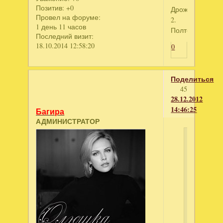
Позитив:
+0
Дрожь
Провел на форуме:
2.
1 день 11 часов
Полтергейст.
Последний визит:
18.10.2014 12:58:20
0
Поделиться
45
28.12.2012
14:46:25
Багира
АДМИНИСТРАТОР
Лита
написал
Всех
с
наступа
праздни
Можно
ключи