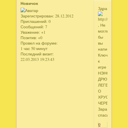
Новичок
Здравствуйте
Зарегистрирован
: 28.12.2012
Приглашений:
0
, Не
Сообщений:
7
могли
Уважение:
+1
бы
Позитив:
+0
вы
Провел на форуме:
1 час 50 минут
написать
Последний визит:
Ключ
22.03.2013 19:23:43
к
игре
НЭНСИ
ДРЮ
ЛЕГЕНДА
О
ХРУСТАЛЬНО
ЧЕРЕПЕ.
Заранее
спасибо.
0