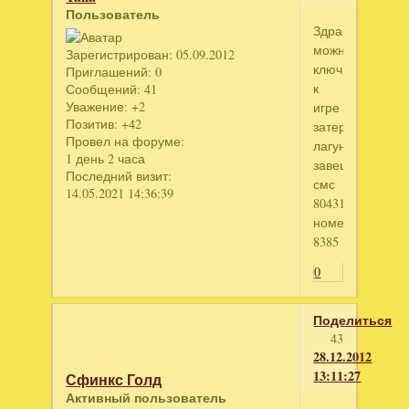
Пользователь
Здравствуйте.
можно
Зарегистрирован
: 05.09.2012
ключ
Приглашений:
0
к
Сообщений:
41
Уважение:
+2
игре
Позитив:
+42
затерянная
Провел на форуме:
лагуна.
1 день 2 часа
завещание
Последний визит:
смс
14.05.2021 14:36:39
804312454
номер
8385
0
Поделиться
43
28.12.2012
13:11:27
Сфинкс Голд
Активный пользователь