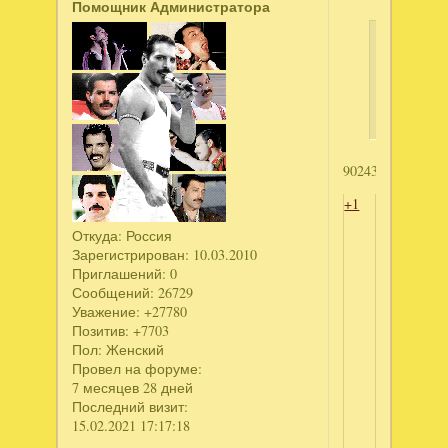
Помощник Администратора
Talla
написал
эвокрафт
902434894
+1
Откуда:
Россия
Зарегистрирован
: 10.03.2010
Приглашений:
0
Сообщений:
26729
Уважение:
+27780
Позитив:
+7703
Пол:
Женский
Провел на форуме:
7 месяцев 28 дней
Последний визит:
15.02.2021 17:17:18