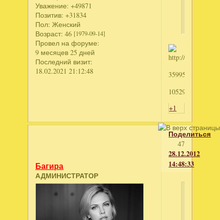
номер
Уважение:
+49871
8385
Позитив:
+31834
Пол:
Женский
Возраст:
46
[1979-09-14]
Провел на форуме:
9 месяцев 25 дней
Последний визит:
18.02.2021 21:12:48
3599584649
1052974257
+1
Поделиться
47
28.12.2012
14:48:33
Багира
АДМИНИСТРАТОР
Сфинкс
Голд
написал