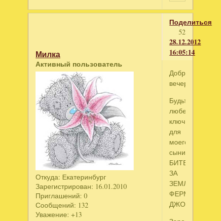
Поделиться
52
28.12.2012
16:05:14
Милка
Активный пользователь
Добрый
вечер!!!
Будьте
любезны
ключики
для
моего
сынишки!!!
БИТВА
ЗА
Откуда:
Екатеринбург
ЗЕМЛЮ
Зарегистрирован
: 16.01.2010
ФЕРМА
Приглашений:
0
ДЖО
Сообщений:
132
Уважение:
+13