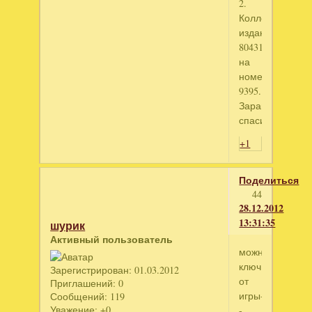
2.
Коллекционное
издание"
804312472
на
номер
9395.
Заранее
спасибо!!!
+1
Поделиться
44
28.12.2012
13:31:35
шурик
Активный пользователь
можно
ключ
Зарегистрирован
: 01.03.2012
от
Приглашений:
0
игры-
Сообщений:
119
Уважение:
+0
-