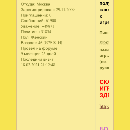
получить
Откуда:
Мoсква
ключ
Зарегистрирован
: 29.11.2009
Приглашений:
0
к
Сообщений:
61900
игре:
Уважение:
+49871
Позитив:
+31834
Пишите:
Пол:
Женский
Возраст:
46
ПОЛНОЕ
[1979-09-14]
Провел на форуме:
название
9 месяцев 25 дней
игры
Последний визит:
(по-
18.02.2021 21:12:48
русски).
СКАЧИВА
ИГРЫ
ЗДЕСЬ:
http://www.ne
БОЛЬШЕ