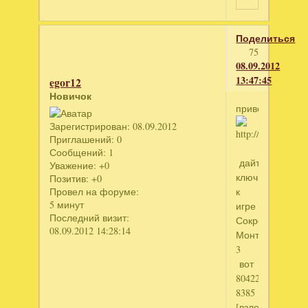
Поделиться
75
08.09.2012
13:47:45
egor12
Новичок
приветик
Зарегистрирован
: 08.09.2012
Приглашений:
0
Сообщений:
1
дайте
Уважение:
+0
ключик
Позитив:
+0
к
Провел на форуме:
5 минут
игре
Последний визит:
Сокровища
08.09.2012 14:28:14
Монтесумы
3
вот
804226494
8385
[взломанный