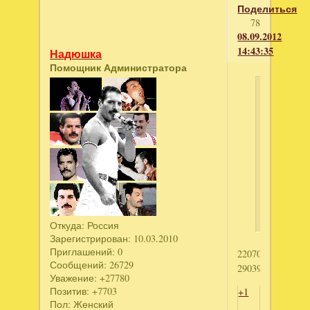
Поделиться
78
08.09.2012
14:43:35
Надюшка
Помощник Администратора
Юлия
22
написал
Фермеры
2
Бизнес
мечты.
Кофейня
Откуда:
Россия
Зарегистрирован
: 10.03.2010
Приглашений:
0
2207051851
Сообщений:
26729
2903999773
Уважение:
+27780
Позитив:
+7703
+1
Пол:
Женский