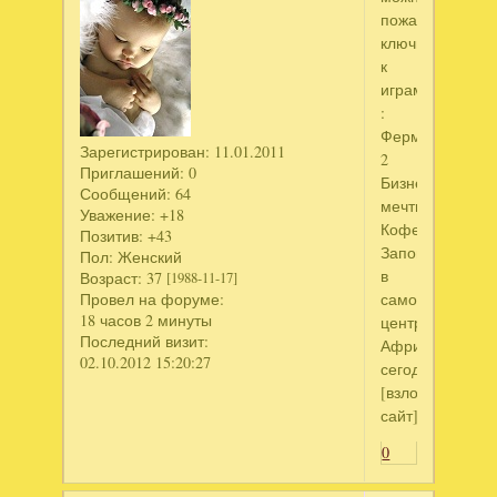
пожалуйста
ключики
к
играм
:
Фермеры
Зарегистрирован
: 11.01.2011
2
Приглашений:
0
Бизнес
Сообщений:
64
мечты.
Уважение:
+18
Кофейня
Позитив:
+43
Заповедник
Пол:
Женский
в
Возраст:
37
[1988-11-17]
самом
Провел на форуме:
18 часов 2 минуты
центре
Последний визит:
Африки.скачан
02.10.2012 15:20:27
сегодня.
[взломанный
сайт]
0