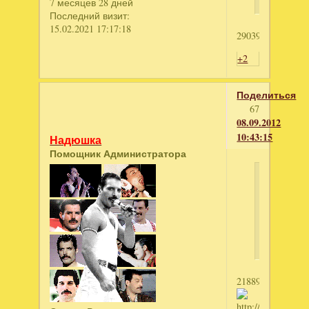
7 месяцев 28 дней
Последний визит:
15.02.2021 17:17:18
2903999773
+2
Поделиться
67
08.09.2012
10:43:15
Надюшка
Помощник Администратора
НатуSи
написал
Берега
изобилия
2188947878