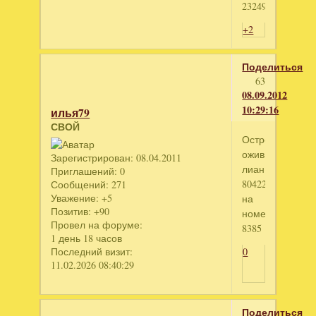
2324948157
+2
Поделиться
63
08.09.2012
10:29:16
илья79
СВОЙ
Остров
оживших
Зарегистрирован
: 08.04.2011
лиан
Приглашений:
0
804226348
Сообщений:
271
Уважение:
+5
на
Позитив:
+90
номер
Провел на форуме:
8385
1 день 18 часов
Последний визит:
0
11.02.2026 08:40:29
Поделиться