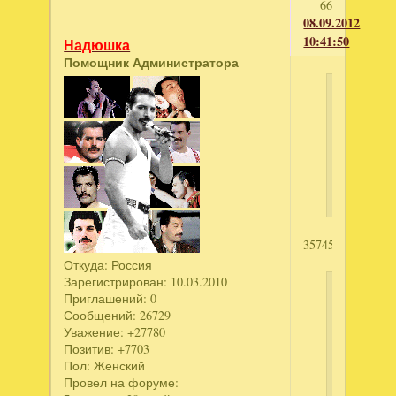
66
08.09.2012
10:41:50
Надюшка
Помощник Администратора
илья79
написал
Остров
оживших
лиан
3574585398
Откуда:
Россия
Зарегистрирован
: 10.03.2010
Ирина_
Приглашений:
0
написал
Сообщений:
26729
Уважение:
+27780
Бизнес
Позитив:
+7703
мечты.
Пол:
Женский
Кофейня
Провел на форуме: