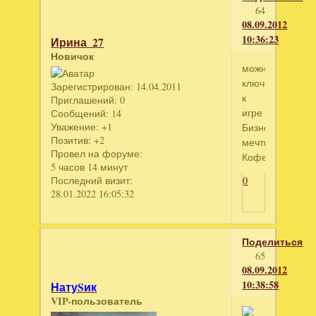
64
08.09.2012
10:36:23
Ирина_27
Новичок
можно
ключик
Зарегистрирован
: 14.04.2011
к
Приглашений:
0
игре
Сообщений:
14
Уважение:
+1
Бизнес
Позитив:
+2
мечты.
Провел на форуме:
Кофейня
5 часов 14 минут
Последний визит:
0
28.01.2022 16:05:32
Поделиться
65
08.09.2012
10:38:58
НатуSик
VIP-пользователь