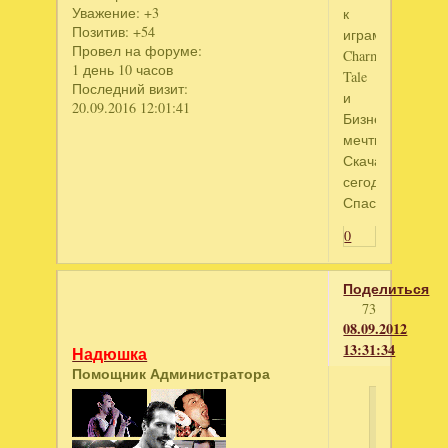
Уважение:
+3
к
Позитив:
+54
играм
Провел на форуме:
Charm
1 день 10 часов
Tale
Последний визит:
и
20.09.2016 12:01:41
Бизнес
мечты.Кофейня
Скачано
сегодня.
Спасибо!
0
Поделиться
73
08.09.2012
13:31:34
Надюшка
Помощник Администратора
artemeva
написал