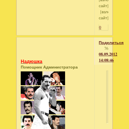
сайт]
[взломанный
сайт]
0
Поделиться
76
08.09.2012
14:08:46
Надюшка
Помощник Администратора
зарина
написал
Подружки
одноклас
Школа
магии