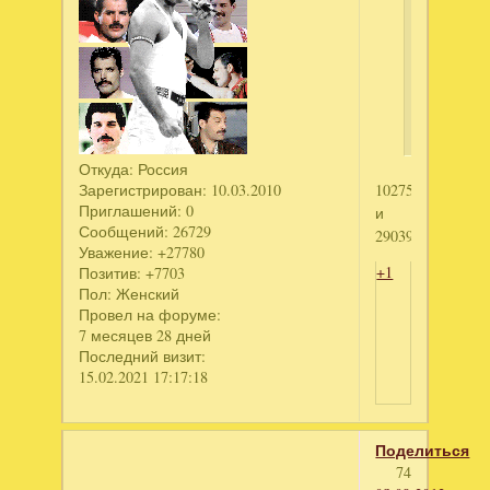
Charm
Tale
и
Бизнес
мечты.Ко
Откуда:
Россия
Зарегистрирован
: 10.03.2010
1027566675
Приглашений:
0
и
Сообщений:
26729
2903999773
Уважение:
+27780
+1
Позитив:
+7703
Пол:
Женский
Провел на форуме:
7 месяцев 28 дней
Последний визит:
15.02.2021 17:17:18
Поделиться
74