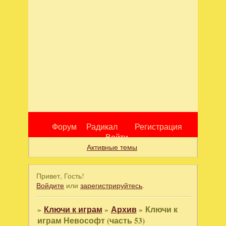
Форум
Радикал
Регистрация
Войти
Активные темы
Привет, Гость!
Войдите
или
зарегистрируйтесь
.
»
Ключи к играм
»
Архив
»
Ключи к
играм Невософт (часть 53)