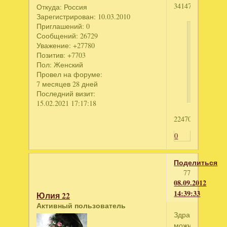
3414797362
Откуда:
Россия
Зарегистрирован
: 10.03.2010
Приглашений:
0
egor12
Сообщений:
26729
написал
Уважение:
+27780
Позитив:
+7703
Сокрови
Пол:
Женский
Монтесу
Провел на форуме:
3
7 месяцев 28 дней
Последний визит:
15.02.2021 17:17:18
2247006150
0
Поделиться
77
08.09.2012
14:39:33
Юлия 22
Активный пользователь
Здравствуйте
можно