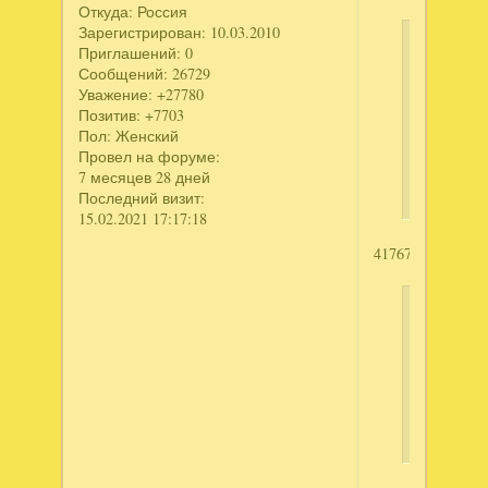
Откуда:
Россия
Зарегистрирован
: 10.03.2010
завдош
Приглашений:
0
написал
Сообщений:
26729
Уважение:
+27780
Трилогия
Позитив:
+7703
Аделанта
Пол:
Женский
Книга
Провел на форуме:
Первая"
7 месяцев 28 дней
Последний визит:
15.02.2021 17:17:18
4176714351
Виктор
Курск
написал
Веселая
нечисть