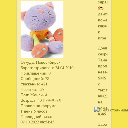
здравствуйте
дайте,
пожалуйста,
ключ
к
игре
Древние
секреты.
Тайна
Откуда:
Новосибирск
пропавшей
Зарегистрирован
: 24.04.2010
невесты
Приглашений:
0
SMS
Сообщений:
78
Уважение:
+21
с
Позитив:
+57
текстом
Пол:
Женский
804226381
Возраст:
40
[1986-03-23]
на
Провел на форуме:
номер
1 день 6 часов
8385
Последний визит:
09.10.2022 08:54:43
Заранее