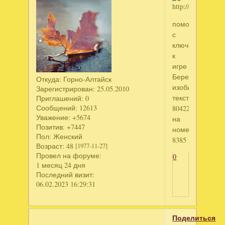
помогите
с
ключиком
к
игре
Берега
Откуда:
Горно-Алтайск
изобилия
Зарегистрирован
: 25.05.2010
текст
Приглашений:
0
Сообщений:
12613
804226355
Уважение:
+5674
на
Позитив:
+7447
номер
Пол:
Женский
8385
Возраст:
48
[1977-11-27]
Провел на форуме:
0
1 месяц 24 дня
Последний визит:
06.02.2023 16:29:31
Поделиться