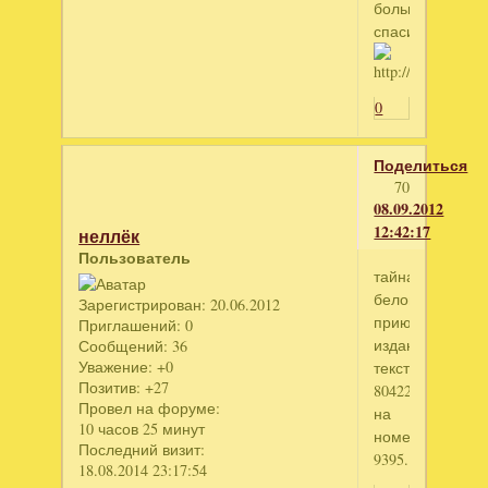
большое
спасибо
0
Поделиться
70
08.09.2012
12:42:17
неллёк
Пользователь
тайна
белого
Зарегистрирован
: 20.06.2012
приюта.коллек
Приглашений:
0
издание
Сообщений:
36
Уважение:
+0
текстом
Позитив:
+27
804226439
Провел на форуме:
на
10 часов 25 минут
номер
Последний визит:
9395.
18.08.2014 23:17:54