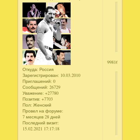
Джем
написал
Гиблые
земли.Го
теней
998160608
Откуда:
Россия
Зарегистрирован
: 10.03.2010
Джем
Приглашений:
0
написал
Сообщений:
26729
Уважение:
+27780
Тайна
Позитив:
+7703
белого
Пол:
Женский
приюта.
Провел на форуме:
Коллекци
7 месяцев 28 дней
Последний визит:
издание
15.02.2021 17:17:18