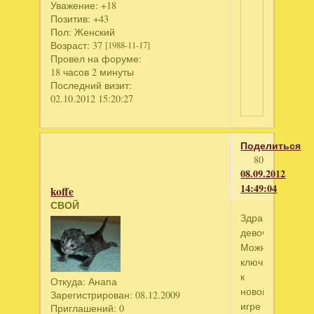
Уважение:
+18
Позитив:
+43
Пол:
Женский
Возраст:
37
[1988-11-17]
Провел на форуме:
18 часов 2 минуты
Последний визит:
02.10.2012 15:20:27
Поделиться
80
08.09.2012
14:49:04
koffe
СВОЙ
Здравствуйте,
девочки!
Можно
ключик
к
Откуда:
Анапа
новой
Зарегистрирован
: 08.12.2009
игре
Приглашений:
0