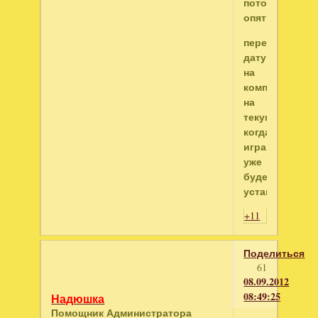
потом
опять
переставить
дату
на
компьютере
на
текущую,
когда
игра
уже
будет
установлена.
+11
Поделиться
61
08.09.2012
08:49:25
Надюшка
Помощник Администратора