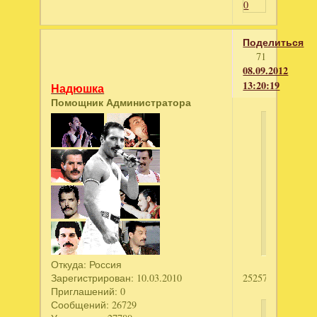
0
Поделиться
71
08.09.2012
13:20:19
Надюшка
Помощник Администратора
Gia
написал
Древние
секреты.
Тайна
пропавш
невесты
Откуда:
Россия
Зарегистрирован
: 10.03.2010
2525722355
Приглашений:
0
Сообщений:
26729