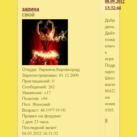
08.09.2012
13:32:44
зарина
СВОЙ
Добрый
день!
Дайте
пожалуйста
ключ
к
игре
Подружки-
Откуда:
Украина,Кировоград
одноклассницы
Зарегистрирован
: 01.12.2009
Школа
Приглашений:
0
магии
Сообщений:
262
804226481
Уважение:
+17
на
Позитив:
+94
номер
Пол:
Женский
9395.
Возраст:
48
[1977-10-18]
Провел на форуме:
0
2 дня 23 часа
Последний визит:
04.03.2022 16:31:32