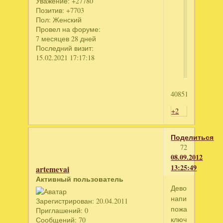
неллёк
Уважение:
+27780
Позитив:
+7703
написал
Пол:
Женский
тайна
Провел на форуме:
белого
7 месяцев 28 дней
Последний визит:
приюта.к
15.02.2021 17:17:18
издание
4085181344
+2
Поделиться
72
08.09.2012
13:25:49
artemevai
Активный пользователь
Девочки,
напишите,
Зарегистрирован
: 20.04.2011
пожалуйста,
Приглашений:
0
ключики
Сообщений:
70