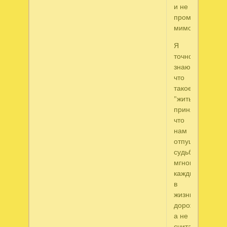
и не
промчаться
мимо...
Я
точно
знаю,
что
такое
"жить",
принять,
что
нам
отпущено
судьбою,
мгновеньем
каждым
в
жизни
дорожить,
а не
считать