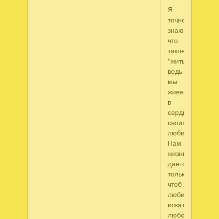
Я
точно
знаю,
что
такое
"жить",
ведь
мы
живем
в
сердцах
своих
любимых!
Нам
жизнь
дается
только,
чтоб
любить,
искать
любовь