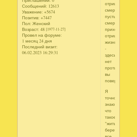
Приглашений:
0
отрицанье
Сообщений:
12613
смерти!
Уважение:
+5674
пусть
Позитив:
+7447
смерть
Пол:
Женский
приходом
Возраст:
48
[1977-11-27]
Провел на форуме:
отрицает
1 месяц 24 дня
жизнь,
Последний визит:
-
06.02.2023 16:29:31
здесь
нет
противоречий,
вы
поверьте!
Я
точно
знаю,
что
такое
"жить",
беречь
все