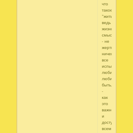
что
такое
"жить",
ведь
жизни
смысл
- не
жертвовать
ничем,
все
испытать,
любить,
любимым
быть,
-
как
это
важно
и
доступно
всем!