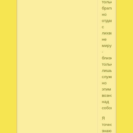
только
брать,
но
отдавать
с
лихвою,
не
миру
-
близким
только
лишь
служить,
но
этим
возноситься
над
собою!
Я
точно
знаю,