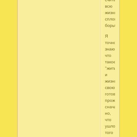
всю
жизнь
сплошной
борьбою...
Я
точно
знаю,
что
такое
"жить",
и
жизнь
свою
готов
прожить
сначала...
но,
что
ушло,
того