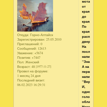
мотает
от
края
до
края,
По
краям
Откуда:
Горно-Алтайск
расположены
Зарегистрирован
: 25.05.2010
двери,
Приглашений:
0
На
Сообщений:
12613
последней
Уважение:
+5674
написано:
Позитив:
+7447
"Знаю",
Пол:
Женский
А на
Возраст:
48
[1977-11-27]
Провел на форуме:
первой
1 месяц 24 дня
написано:
Последний визит:
"Верю".
06.02.2023 16:29:31
И,
одной
головой
обладая,
Никогда