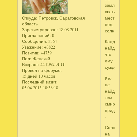
земле
хватит
Откуда:
Петровск, Саратовская
места
область
под
Зарегистрирован
: 18.08.2011
солнцем,
Приглашений:
0
Сообщений:
3364
Каждый
Уважение:
+3822
найдет,
Позитив:
+4759
что
Пол:
Женский
ему
Возраст:
44
[1982-01-11]
суждено.
Провел на форуме:
15 дней 10 часов
Кто
Последний визит:
не
05.04.2015 10:38:18
найдет,
тем
смириться
придется,
-
Солнце
на