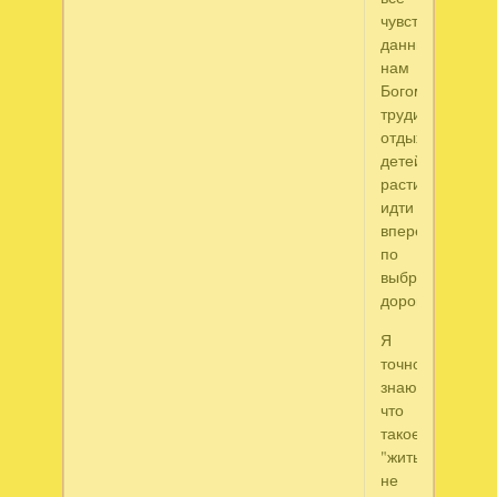
чувства,
данные
нам
Богом,
трудиться,
отдыхать,
детей
растить,
идти
вперед
по
выбранным
дорогам...
Я
точно
знаю,
что
такое
"жить",
не