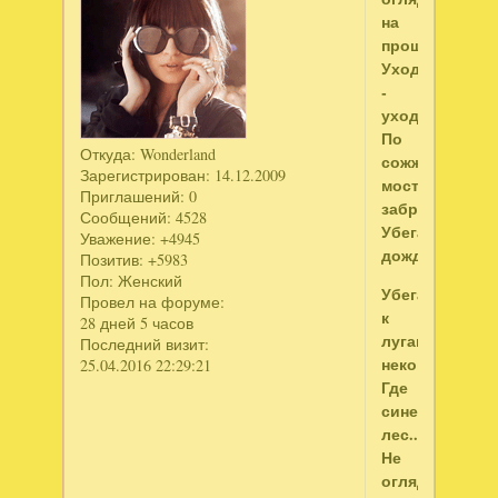
на
прошлое,
Уходя
-
уходи...
По
Откуда:
Wonderland
сожжённым
Зарегистрирован
: 14.12.2009
мостам
Приглашений:
0
заброшенным
Сообщений:
4528
Убегают
Уважение:
+4945
дожди.
Позитив:
+5983
Пол:
Женский
Убегают
Провел на форуме:
к
28 дней 5 часов
лугам
Последний визит:
некошеным,
25.04.2016 22:29:21
Где
синеющий
лес...
Не
оглядывайся