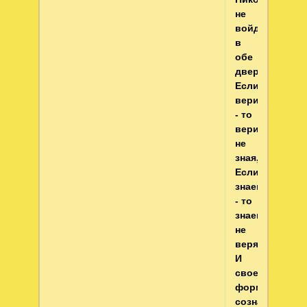
не
войдешь
в
обе
двери:
Если
веришь
- то
веришь,
не
зная,
Если
знаешь
- то
знаешь,
не
веря.
И
свое
формируя
сознанье,