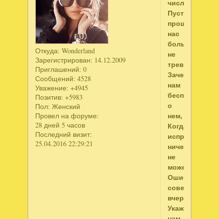
числом.
Пусть
прошлое
нас
больше
Откуда:
Wonderland
не
Зарегистрирован
: 14.12.2009
тревожит.
Приглашений:
0
Зачем
Сообщений:
4528
нам
Уважение:
+4945
беспокоиться
Позитив:
+5983
о
Пол:
Женский
нем,
Провел на форуме:
28 дней 5 часов
Когда
Последний визит:
исправить
25.04.2016 22:29:21
ничего
не
можем?
Ошибки,
совершенные
вчера,
Укажут
нам