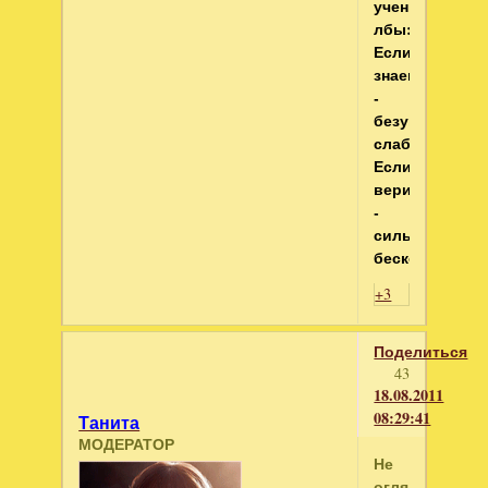
ученые
лбы:
Если
знаем
-
безумно
слабы,
Если
верим
-
сильны
бесконечно!
+3
Поделиться
43
18.08.2011
08:29:41
Танита
МОДЕРАТОР
Не
оглядывайся