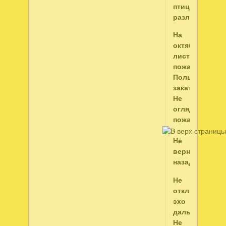
птица
разлук.
На
октябрьской
листве
пожарищем
Полыхает
закат...
Не
оглядывайся,
пожалуйста
-
Не
вернуться
назад.
Не
откликнется
эхо
дальнее,
Не