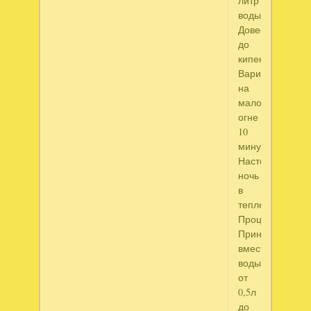
литр
воды.
Довести
до
кипения.
Варить
на
малом
огне
10
минут.
Настоять
ночь
в
тепле.
Процедить.
Принимать
вместо
воды
от
0,5л
до