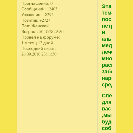
Приглашений:
0
Эта
Сообщений:
12403
тема
Уважение:
+8292
посвящен
Позитив:
+2727
нетрадици
Пол:
Женский
и
Возраст:
50
[1975-10-09]
Провел на форуме:
альтернати
1 месяц 12 дней
медицине,
Последний визит:
лечению
26.09.2010 23:11:30
многих
распростр
заболеван
народными
средствами
Специальн
для
вас
,мы
будем
собирать