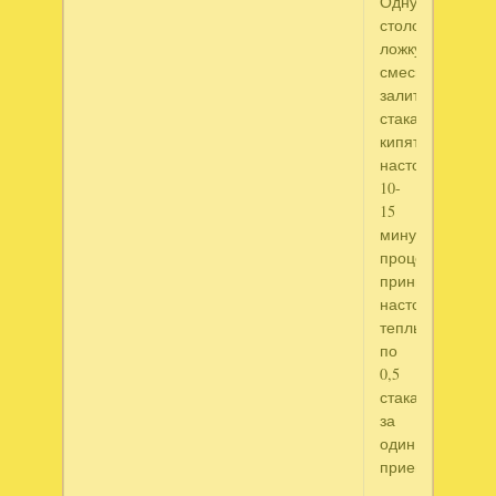
Одну
столовую
ложку
смеси
залить
стаканом
кипятка,
настоять
10-
15
минут,
процедить,
принимать
настой
теплым
по
0,5
стакана
за
один
прием.