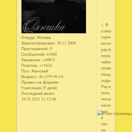
1. В
стакане
горячего
Откуда:
Мoсква
Зарегистрирован
: 29.11.2009
молока
Приглашений:
0
растворить
Сообщений:
61900
половину
Уважение:
+49871
чайной
Позитив:
+31834
ложки
Пол:
Женский
пищевой
Возраст:
46
[1979-09-14]
соды.
Провел на форуме:
Раствор
9 месяцев 25 дней
пить
Последний визит:
18.02.2021 21:12:48
теплым
несколько
раз
в
час
по