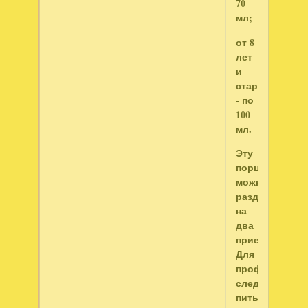
70
мл;
от 8
лет
и
старше
- по
100
мл.
Эту
порцию
можно
разделить
на
два
приема.
Для
профилактики
следует
пить