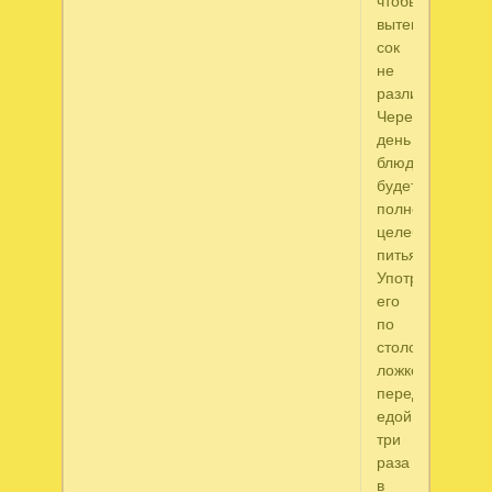
чтобы
вытекающий
сок
не
разлился.
Через
день
блюдечко
будет
полно
целебного
питья.
Употребляйте
его
по
столовой
ложке
перед
едой
три
раза
в