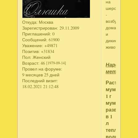
на
шерсть
-
возбудители
Откуда:
Мoсква
домашние
Зарегистрирован
: 29.11.2009
Приглашений:
0
и
Сообщений:
61900
дикие
Уважение:
+49871
животные.
Позитив:
+31834
Пол:
Женский
Возраст:
46
[1979-09-14]
Народные
Провел на форуме:
методы:
9 месяцев 25 дней
Последний визит:
Раствор
18.02.2021 21:12:48
мумие:
1 г
мумие
развести
в 1
л
теплой
воды.