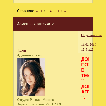
Страница:
«
1
2
3
4
…
10
»
Домашняя аптечка. <
Поделиться
1
11.02.2010
15:31:25
Таня
Администратор
ДОБРО
ПОЖАЛОВ
В
ТЕМУ
"
ДОМАШН
АПТЕЧКА
".
Откуда:
Россия. Москва
Зарегистрирован
: 29.11.2009