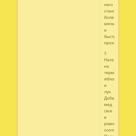
него
становится
более
мягким
и
быстрее
проходит.
5.
Натереть
на
терке
яблоко
и
лук.
Добавить
мед
(все
в
равных
соотношениях).