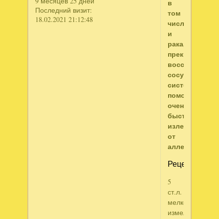
9 месяцев 25 дней
в
Последний визит:
том
18.02.2021 21:12:48
числе
и
рака,
прекрасно
восстанавлив
сосудистую
систему,
помогает
очень
быстро
излечиться
от
аллергии.
Рецепт:
5
ст.л.
мелко
измельченных