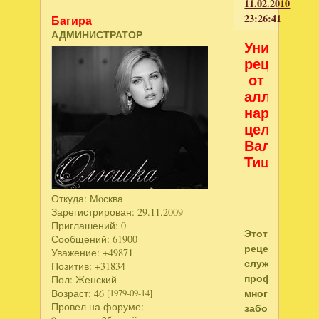
11.02.2010
23:26:41
Багира
АДМИНИСТРАТОР
Уникальн
рецепт
от
аллергии
народного
целителя
Валерия
Тищенко:
Откуда:
Мoсква
Зарегистрирован
: 29.11.2009
Приглашений:
0
Этот
Сообщений:
61900
рецепт
Уважение:
+49871
служит
Позитив:
+31834
профилактико
Пол:
Женский
многих
Возраст:
46
[1979-09-14]
Провел на форуме:
заболеваний,