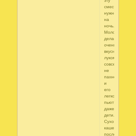
эту
смесь
нужно
на
ночь.
Молоко
делается
очень
вкусным,
луком
совсем
не
пахнет,
и
его
легко
пьют
даже
дети.
Сухой
кашель
после