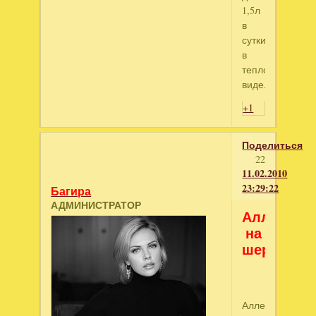
1,5л
в
сутки
в
теплом
виде.
+1
Поделиться
22
11.02.2010
23:29:22
Багира
АДМИНИСТРАТОР
Аллергия
на
шерсть
Аллергия