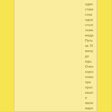
один
стакан
сока
одна
столовая
ложка
меда.
Пить
за 30
минут
до
еды.
Очень
хорошо
помогает
при
простудном
кашле
и
является
жаропонижаю