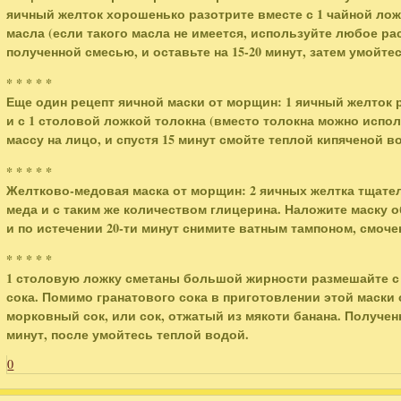
яичный желток хорошенько разотрите вместе с 1 чайной ло
масла (если такого масла не имеется, используйте любое ра
полученной смесью, и оставьте на 15-20 минут, затем умойте
* * * * *
Еще один рецепт яичной маски от морщин: 1 яичный желток 
и с 1 столовой ложкой толокна (вместо толокна можно испо
массу на лицо, и спустя 15 минут смойте теплой кипяченой в
* * * * *
Желтково-медовая маска от морщин: 2 яичных желтка тщател
меда и с таким же количеством глицерина. Наложите маску 
и по истечении 20-ти минут снимите ватным тампоном, смоче
* * * * *
1 столовую ложку сметаны большой жирности размешайте с 
сока. Помимо гранатового сока в приготовлении этой маск
морковный сок, или сок, отжатый из мякоти банана. Получен
минут, после умойтесь теплой водой.
0