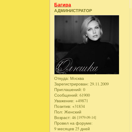
Багира
АДМИНИСТРАТОР
Откуда:
Мoсква
Зарегистрирован
: 29.11.2009
Приглашений:
0
Сообщений:
61900
Уважение:
+49871
Позитив:
+31834
Пол:
Женский
Возраст:
46
[1979-09-14]
Провел на форуме:
9 месяцев 25 дней