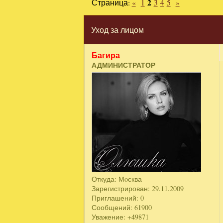
Страница:
«
1
2
3
4
5
»
Уход за лицом
Багира
АДМИНИСТРАТОР
Откуда:
Мoсква
Зарегистрирован
: 29.11.2009
Приглашений:
0
Сообщений:
61900
Уважение:
+49871