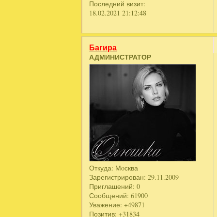
Последний визит:
18.02.2021 21:12:48
Багира
АДМИНИСТРАТОР
Откуда:
Мoсква
Зарегистрирован
: 29.11.2009
Приглашений:
0
Сообщений:
61900
Уважение:
+49871
Позитив:
+31834