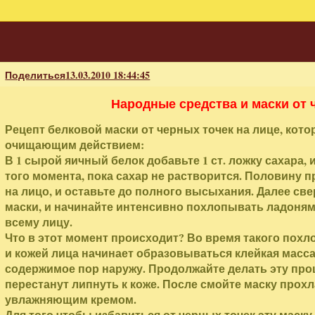
Поделиться
13.03.2010 18:44:45
Народные средства и маски от 
Рецепт белковой маски от черных точек на лице, кот
очищающим действием:
В 1 сырой яичный белок добавьте 1 ст. ложку сахара,
того момента, пока сахар не растворится. Половину 
на лицо, и оставьте до полного высыхания. Далее св
маски, и начинайте интенсивно похлопывать ладоням
всему лицу.
Что в этот момент происходит? Во время такого пох
и кожей лица начинает образовываться клейкая масса
содержимое пор наружу. Продолжайте делать эту проц
перестанут липнуть к коже. После смойте маску прох
увлажняющим кремом.
Для того чтобы избавиться от черных точек эту маск