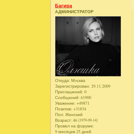
Багира
АДМИНИСТРАТОР
Откуда:
Мoсква
Зарегистрирован
: 29.11.2009
Приглашений:
0
Сообщений:
61900
Уважение:
+49871
Позитив:
+31834
Пол:
Женский
Возраст:
46
[1979-09-14]
Провел на форуме:
9 месяцев 25 дней