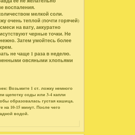
равда ее не желательно
ие воспаления.
количеством мелкой соли.
жу очень теплой (почти горячей)
меси на вату, аккуратно
рисутствуют черные точки. Не
и нежно. Затем умойтесь более
крем.
ть не чаще 1 раза в неделю.
льченными овсяными хлопьями
ек: Возьмите 1 ст. ложку немного
им щепотку соды или 3-4 капли
тобы образовалась густая кашица.
 на 10-15 минут. После чего
ладной водой.