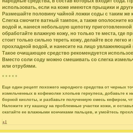
народные средства, в состав которых входит сода. П
использовать, если на коже имеются прыщики и друг
Размешайте половину чайной ложки соды с таким же 
Слегка смочите ватный тампон, а также ополосните ко
водой и, нанеся небольшую щепотку приготовленной с
обработайте влажную кожу, но только те места, где п
стоит только сильно тереть кожу, делайте все легко 
прохладной водой, и нанесите на лицо увлажняющий 
Такое очищающее средство рекомендуется использова
Вместо соли соду можно смешивать со слегка изме
или отрубями.
* * * * *
Еще один рецепт похожего народного средства от черных точ
измельченных в кофемолке хлопьев геркулеса, добавьте к н
борной кислоты, и разбавьте полученную смесь кефиром, ч
Наложите эту кашицу на проблемные участки кожи, и оставьте
скатайте ее влажными кончиками пальцев, и умойтесь прох
+1