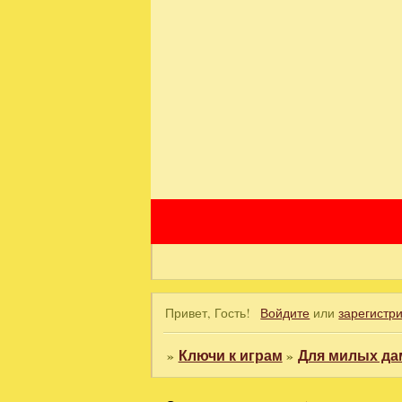
Привет, Гость!
Войдите
или
зарегистр
»
Ключи к играм
»
Для милых да