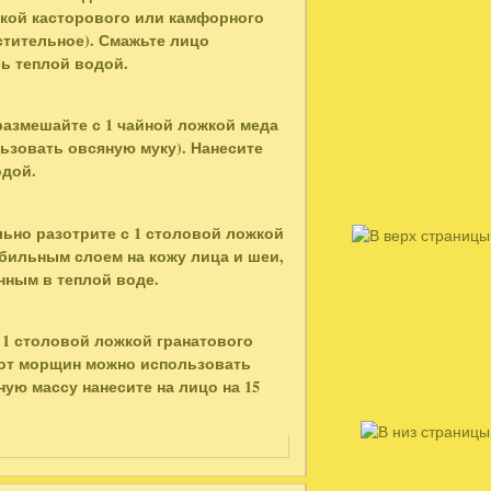
жкой касторового или камфорного
стительное). Смажьте лицо
сь теплой водой.
размешайте с 1 чайной ложкой меда
льзовать овсяную муку). Нанесите
одой.
ьно разотрите с 1 столовой ложкой
обильным слоем на кожу лица и шеи,
нным в теплой воде.
1 столовой ложкой гранатового
и от морщин можно использовать
ную массу нанесите на лицо на 15