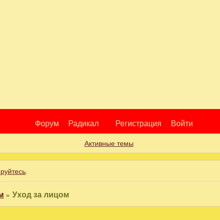
Форум
Радикал
Регистрация
Войти
Активные темы
ируйтесь
.
м
»
Уход за лицом