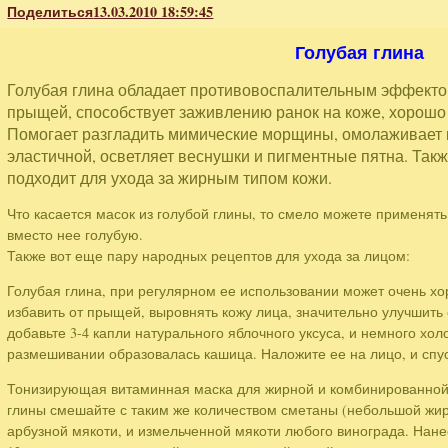
Поделиться
13.03.2010 18:59:45
Голубая глина
Голубая глина обладает противовоспалительным эффекто
прыщей, способствует заживлению ранок на коже, хорошо 
Помогает разгладить мимические морщины, омолаживает к
эластичной, осветляет веснушки и пигментные пятна. Также
подходит для ухода за жирным типом кожи.
Что касается масок из голубой глины, то смело можете применять
вместо нее голубую.
Также вот еще пару народных рецептов для ухода за лицом:
Голубая глина, при регулярном ее использовании может очень х
избавить от прыщей, выровнять кожу лица, значительно улучшить 
добавьте 3-4 капли натурального яблочного уксуса, и немного хо
размешивании образовалась кашица. Наложите ее на лицо, и спус
Тонизирующая витаминная маска для жирной и комбинированной 
глины смешайте с таким же количеством сметаны (небольшой жирно
арбузной мякоти, и измельченной мякоти любого винограда. Нане