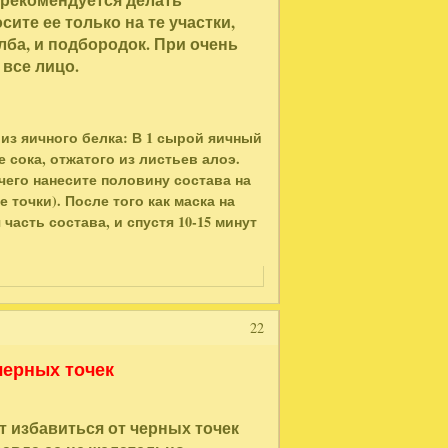
ите ее только на те участки,
 лба, и подбородок. При очень
все лицо.
из яичного белка: В 1 сырой яичный
 сока, отжатого из листьев алоэ.
чего нанесите половину состава на
 точки). После того как маска на
асть состава, и спустя 10-15 минут
22
черных точек
 избавиться от черных точек