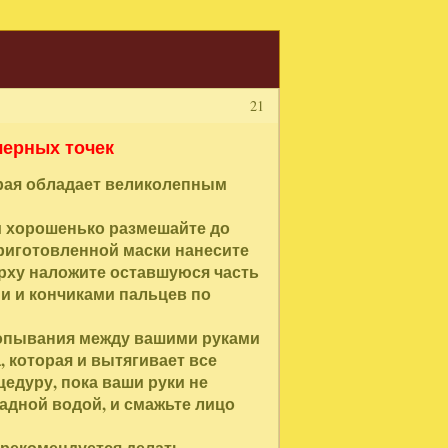
21
черных точек
орая обладает великолепным
 и хорошенько размешайте до
приготовленной маски нанесите
ерху наложите оставшуюся часть
и и кончиками пальцев по
лопывания между вашими руками
, которая и вытягивает все
едуру, пока ваши руки не
ладной водой, и смажьте лицо
у рекомендуется делать