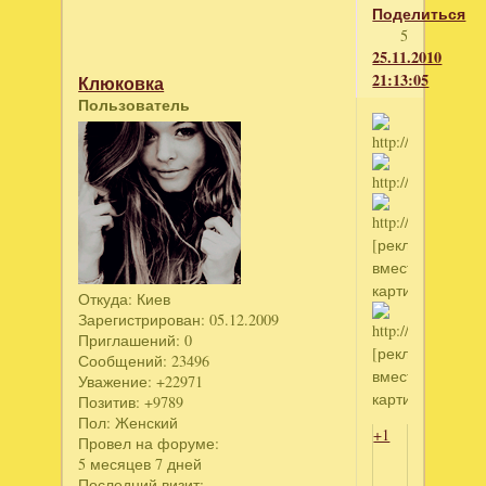
Поделиться
5
25.11.2010
21:13:05
Клюковка
Пользователь
[реклама
вместо
картинки]
Откуда:
Киев
Зарегистрирован
: 05.12.2009
Приглашений:
0
[реклама
Сообщений:
23496
вместо
Уважение:
+22971
картинки]
Позитив:
+9789
Пол:
Женский
+1
Провел на форуме:
5 месяцев 7 дней
Последний визит: