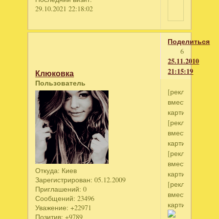
29.10.2021 22:18:02
Поделиться
6
25.11.2010
21:15:19
Клюковка
Пользователь
[реклама
вместо
картинки]
[реклама
вместо
картинки]
[реклама
вместо
Откуда:
Киев
картинки]
Зарегистрирован
: 05.12.2009
[реклама
Приглашений:
0
вместо
Сообщений:
23496
картинки]
Уважение:
+22971
Позитив:
+9789