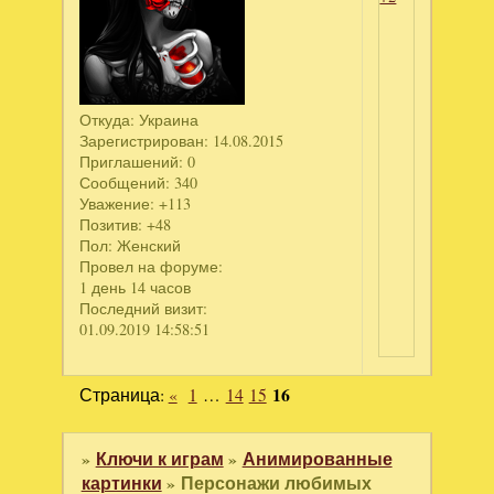
Откуда:
Украина
Зарегистрирован
: 14.08.2015
Приглашений:
0
Сообщений:
340
Уважение:
+113
Позитив:
+48
Пол:
Женский
Провел на форуме:
1 день 14 часов
Последний визит:
01.09.2019 14:58:51
Страница:
«
1
…
14
15
16
»
Ключи к играм
»
Анимированные
картинки
»
Персонажи любимых