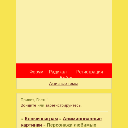
Форум
Радикал
Регистрация
Войти
Активные темы
Привет, Гость!
Войдите
или
зарегистрируйтесь
.
»
Ключи к играм
»
Анимированные
картинки
»
Персонажи любимых