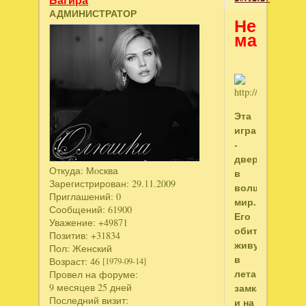
Багира
АДМИНИСТРАТОР
Небесн
маджон
Эта
игра
-
дверца
Откуда:
Мoсква
в
Зарегистрирован
: 29.11.2009
волшебный
Приглашений:
0
мир.
Сообщений:
61900
Его
Уважение:
+49871
обитатели
Позитив:
+31834
живут
Пол:
Женский
в
Возраст:
46
[1979-09-14]
летающих
Провел на форуме:
9 месяцев 25 дней
замках
Последний визит:
и на