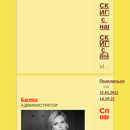
СКАЧАТ
ИГРУ
с
народ
СКАЧАТ
ИГРУ
с
ifolder
+1
Поделиться
104
25.02.2012
14:19:21
Багира
АДМИНИСТРАТОР
Спаси
овечек!