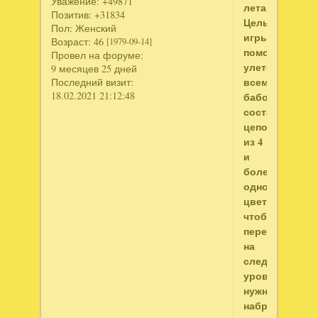
Уважение:
+49871
лета.
Позитив:
+31834
Цель
Пол:
Женский
игры:
Возраст:
46
[1979-09-14]
помочь
Провел на форуме:
улететь
9 месяцев 25 дней
всем
Последний визит:
18.02.2021 21:12:48
бабочкам
составляя
цепочки
из 4
и
более
одного
цвета,
чтобы
перейти
на
следующий
уровень
нужно
набрать