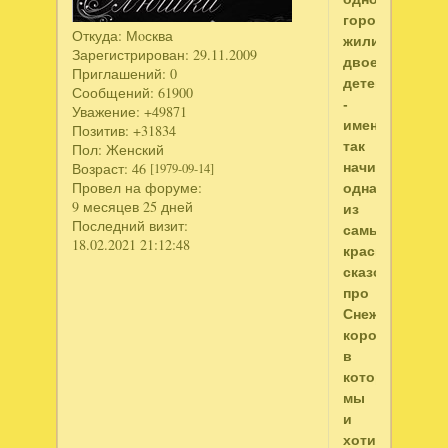
городе
Откуда:
Мoсква
жили
Зарегистрирован
: 29.11.2009
двое
Приглашений:
0
детей…"
Сообщений:
61900
-
Уважение:
+49871
именно
Позитив:
+31834
так
Пол:
Женский
начинается
Возраст:
46
[1979-09-14]
одна
Провел на форуме:
9 месяцев 25 дней
из
Последний визит:
самых
18.02.2021 21:12:48
красивых
сказок
про
Снежную
королеву,
в
которую
мы
и
хотим