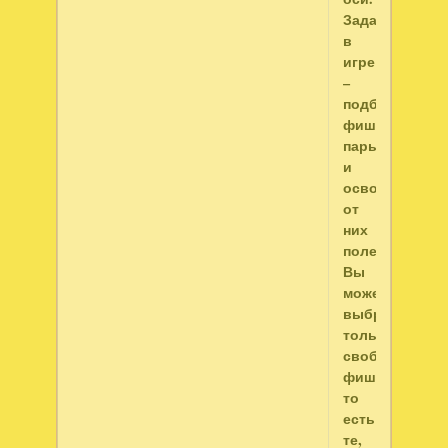
Задача
в
игре
–
подбирать
фишкам
пары
и
освобождать
от
них
поле.
Вы
можете
выбрать
только
свободные
фишки,
то
есть
те,