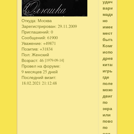
удачный
вариант
маджонга,
но
Откуда:
Мoсква
Зарегистрирован
: 29.11.2009
имеет
Приглашений:
0
место
Сообщений:
61900
быть.
Уважение:
+49871
Компьютерно
Позитив:
+31834
исполнение
Пол:
Женский
древней
Возраст:
46
[1979-09-14]
китайской
Провел на форуме:
игры,
9 месяцев 25 дней
где
Последний визит:
18.02.2021 21:12:48
поле
можно
двигать
по
экрану
или
поворачивать
по
оси.