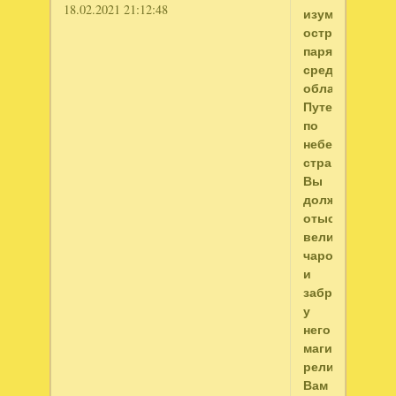
18.02.2021 21:12:48
изумрудных
островах,
парящих
среди
облаков.
Путешествуя
по
небесной
стране
Вы
должны
отыскать
великого
чародея
и
забрать
у
него
магическую
реликвию.
Вам