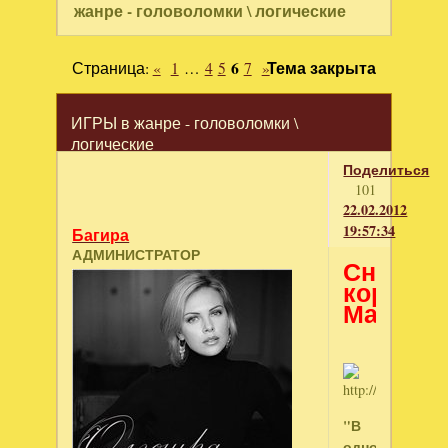
жанре - головоломки \ логические
Страница:
«
1
…
4
5
6
7
»
Тема закрыта
ИГРЫ в жанре - головоломки \
логические
Поделиться
101
22.02.2012
19:57:34
Багира
АДМИНИСТРАТОР
Снежна
королев
Маджон
"В
одном