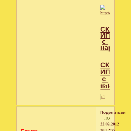
СКАЧАТ
ИГРУ
с
народ
СКАЧАТ
ИГРУ
с
ifolder
+1
Поделиться
103
22.02.2012
20:12:27