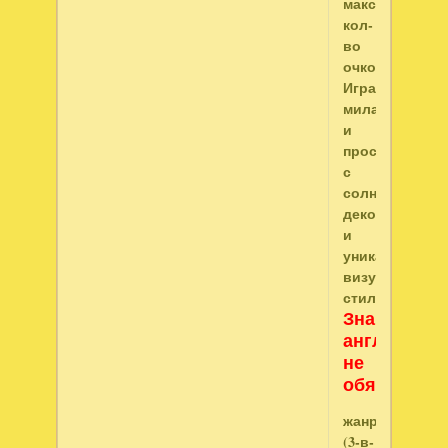
максимальное
кол-
во
очков.
Игра
милая
и
простая,
с
солнечными
декорациями
и
уникальным
визуальным
стилем.
Знание
английског
не
обязательн
жанр:
(3-в-