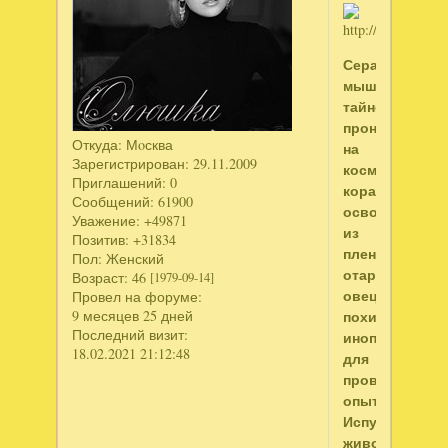
Серая
мышь,
тайно
проникшая
Откуда:
Мoсква
на
Зарегистрирован
: 29.11.2009
космический
Приглашений:
0
корабль,
Сообщений:
61900
освободила
Уважение:
+49871
из
Позитив:
+31834
плена
Пол:
Женский
отару
Возраст:
46
[1979-09-14]
овец,
Провел на форуме:
9 месяцев 25 дней
похищенную
Последний визит:
инопланетяна
18.02.2021 21:12:48
для
проведения
опытов.
Испуганные
животные