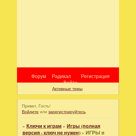
Форум
Радикал
Регистрация
Войти
Активные темы
Привет, Гость!
Войдите
или
зарегистрируйтесь
.
»
Ключи к играм
»
Игры (полная
версия - ключ не нужен)
»
ИГРЫ в