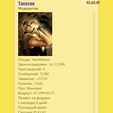
03:43:49
Танусик
Модератор
kerlain
написал
Хроники
Гармонии
Царства
Хаоса.
Коллекци
издание
Откуда:
Челябинск
Хроники
Зарегистрирован
: 16.12.2009
Гармонии
Приглашений:
0
Сообщений:
31280
Демон
Уважение:
+21729
пустоты.
Позитив:
+7644
Коллекци
Пол:
Женский
издание
Возраст:
45
[1980-08-27]
Хроники
Провел на форуме:
Гармонии
6 месяцев 8 дней
Кот
Последний визит:
в
Сегодня 05:43:45