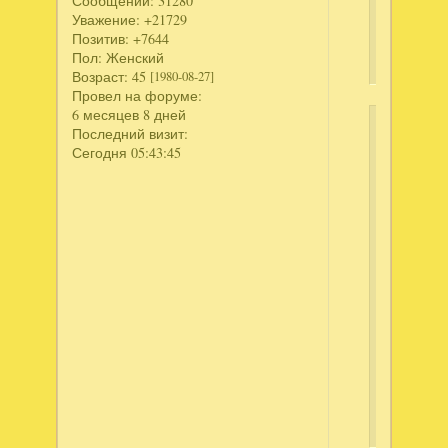
Сообщений:
31280
6
Уважение:
+21729
.Колекци
Позитив:
+7644
Издание
Пол:
Женский
Возраст:
45
[1980-08-27]
Провел на форуме:
6 месяцев 8 дней
Ключи
Последний визит:
Сегодня 05:43:45
Ск
те
Дл
пр
скр
тек
-
вой
ил
зар