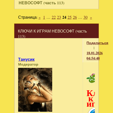
НЕВОСОФТ (часть 113)
Страница:
«
1
…
22
23
24
25
26
…
30
»
КЛЮЧИ К ИГРАМ НЕВОСОФТ (часть
113)
Поделиться
1
18.01.2026
04:54:40
Танусик
Модератор
Ключ
к
играм