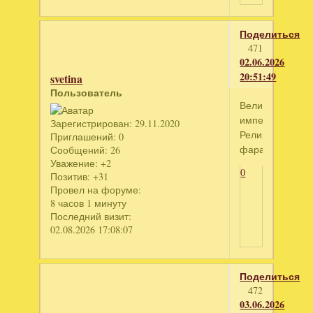
Поделиться
471
02.06.2026
20:51:49
svetina
Пользователь
Великая
империя.
Зарегистрирован
: 29.11.2020
Реликвия
Приглашений:
0
фараона
Сообщений:
26
Уважение:
+2
0
Позитив:
+31
Провел на форуме:
8 часов 1 минуту
Последний визит:
02.08.2026 17:08:07
Поделиться
472
03.06.2026