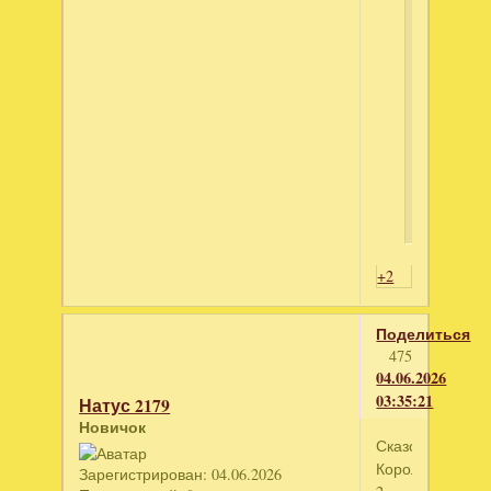
Дл
пр
скр
тек
-
вой
ил
зар
+2
Поделиться
475
04.06.2026
03:35:21
Натус 2179
Новичок
Сказочное
Королевство
Зарегистрирован
: 04.06.2026