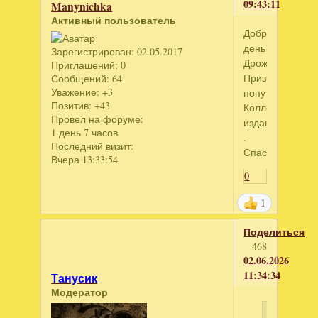
09:43:11
Manynichka
Активный пользователь
Добрый
день!
Зарегистрирован
: 02.05.2017
Дрожь.
Приглашений:
0
Призрачный
Сообщений:
64
Уважение:
+3
попутчик.
Позитив:
+43
Коллекционное
Провел на форуме:
издание
1 день 7 часов
.
Последний визит:
Спасибо!
Вчера 13:33:54
0
1
Поделиться
468
02.06.2026
11:34:34
Танусик
Модератор