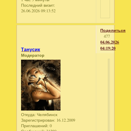
Последний визит:
26.06.2026 09:13:52
Поделиться
477
04.06.2026
04:19:20
Танусик
Модератор
Натус
2179
написал
Сказочно
Королевс
2
.Колекци
Издание
Откуда:
Челябинск
Сказочно
Зарегистрирован
: 16.12.2009
Приглашений:
0
Королевс