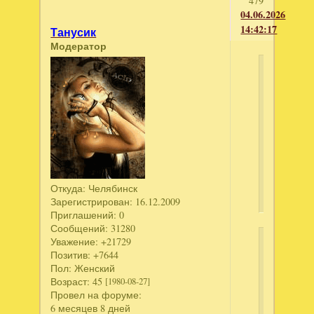
479
04.06.2026
14:42:17
Танусик
Модератор
лоло_3
написал
Отважны
Cпасател
Призрач
кризис.
Коллекци
издание
Откуда:
Челябинск
Зарегистрирован
: 16.12.2009
Приглашений:
0
Сообщений:
31280
Уважение:
+21729
Ключ
Позитив:
+7644
Пол:
Женский
Ск
Возраст:
45
[1980-08-27]
те
Провел на форуме:
6 месяцев 8 дней
Дл