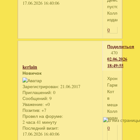
17.06.2026 16:40:06
пустоты.
Коллекционное
издание
0
Поделиться
470
02.06.2026
18:49:55
kerlain
Новичок
Хроники
Гармонии.
Зарегистрирован
: 21.06.2017
Кот
Приглашений:
0
в
Сообщений:
9
Уважение:
+0
мешке.
Позитив:
+7
Коллекционное
Провел на форуме:
издание
2 часа 41 минуту
Последний визит:
0
17.06.2026 16:40:06