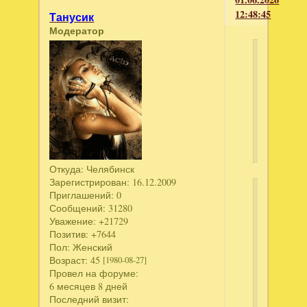
12:48:45
Танусик
Модератор
Ksuszka
написал
1001
Пазл.
Детектив
2
Откуда:
Челябинск
Зарегистрирован
: 16.12.2009
Приглашений:
0
Ключ
Сообщений:
31280
Уважение:
+21729
Ск
Позитив:
+7644
те
Пол:
Женский
Возраст:
45
[1980-08-27]
Дл
Провел на форуме:
пр
6 месяцев 8 дней
скр
Последний визит:
тек