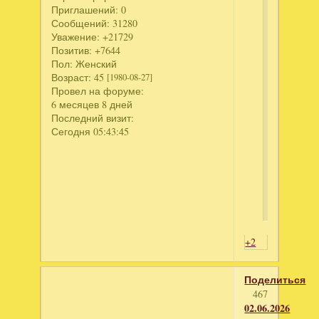
Приглашений:
0
Сообщений:
31280
Ск
Уважение:
+21729
те
Позитив:
+7644
Дл
Пол:
Женский
Возраст:
45
[1980-08-27]
пр
Провел на форуме:
скр
6 месяцев 8 дней
тек
Последний визит:
-
Сегодня 05:43:45
вой
ил
зар
+2
Поделиться
467
02.06.2026