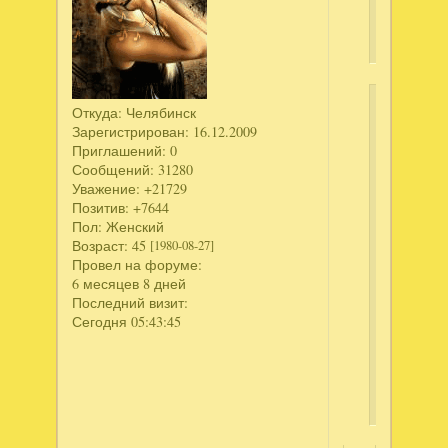
эхо
печали
Ключ
Откуда:
Челябинск
Зарегистрирован
: 16.12.2009
Ск
Приглашений:
0
Сообщений:
31280
те
Уважение:
+21729
Дл
Позитив:
+7644
пр
Пол:
Женский
Возраст:
45
[1980-08-27]
скр
Провел на форуме:
тек
6 месяцев 8 дней
-
Последний визит:
вой
Сегодня 05:43:45
ил
зар