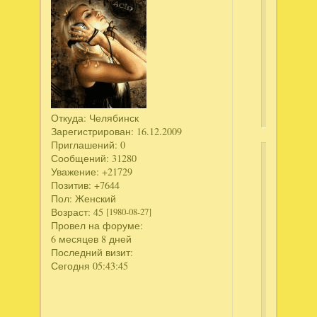
Manynic
написал
Дрожь.
Призрач
попутчик.
Коллекци
издание
Откуда:
Челябинск
Зарегистрирован
: 16.12.2009
Приглашений:
0
Сообщений:
31280
Ключ
Уважение:
+21729
Позитив:
+7644
Ск
Пол:
Женский
те
Возраст:
45
[1980-08-27]
Провел на форуме:
Дл
6 месяцев 8 дней
пр
Последний визит:
скр
Сегодня 05:43:45
тек
-
вой
ил