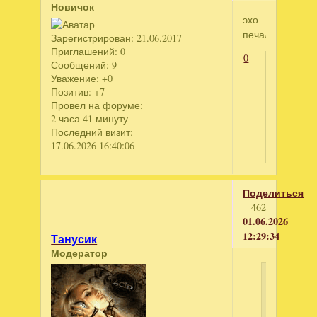
Новичок
эхо
печали
Зарегистрирован
: 21.06.2017
Приглашений:
0
0
Сообщений:
9
Уважение:
+0
Позитив:
+7
Провел на форуме:
2 часа 41 минуту
Последний визит:
17.06.2026 16:40:06
Поделиться
462
01.06.2026
12:29:34
Танусик
Модератор
kerlain
написал