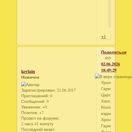
зар
+1
Поделиться
469
02.06.2026
18:49:29
kerlain
Новичок
Хроники
Гармонии.
Зарегистрирован
: 21.06.2017
Царства
Приглашений:
0
Хаоса.
Сообщений:
9
Уважение:
+0
Коллекционное
Позитив:
+7
издание
Провел на форуме:
Хроники
2 часа 41 минуту
Гармонии.
Последний визит:
Демон