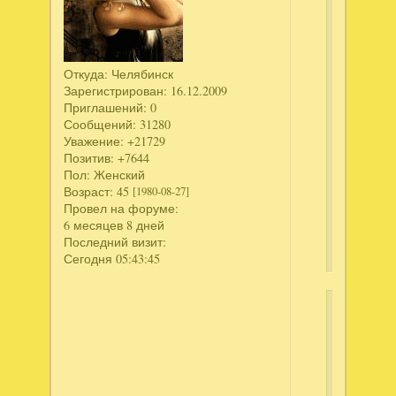
сторону.
Tower
of
Souls.
Откуда:
Челябинск
Премиум
Зарегистрирован
: 16.12.2009
издание
Приглашений:
0
Сообщений:
31280
Тьма
Уважение:
+21729
и
Позитив:
+7644
пламя.
Пол:
Женский
Тёмная
Возраст:
45
[1980-08-27]
сторона.
Провел на форуме:
Коллекци
6 месяцев 8 дней
издание
Последний визит:
Сегодня 05:43:45
Ключи
Ск
те