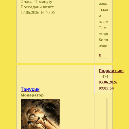
2 часа 41 минуту
издание
Последний визит:
Тьма
17.06.2026 16:40:06
и
пламя.
Тёмная
сторона.
Коллекционное
издание
0
Поделиться
474
03.06.2026
09:05:54
Танусик
Модератор
kerlain
написал
По
ту