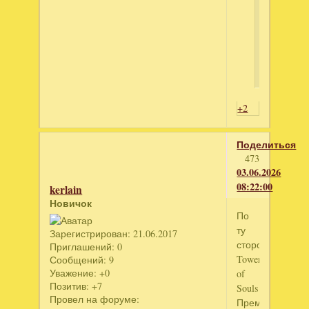
вой
ил
зар
+2
Поделиться
473
03.06.2026
08:22:00
kerlain
Новичок
По
ту
Зарегистрирован
: 21.06.2017
сторону.
Приглашений:
0
Tower
Сообщений:
9
Уважение:
+0
of
Позитив:
+7
Souls.
Провел на форуме:
Премиум