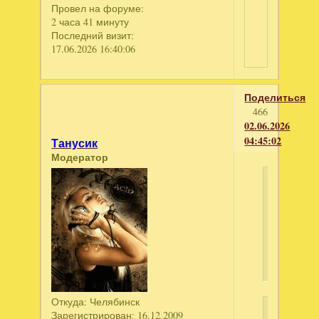
Провел на форуме:
2 часа 41 минуту
Последний визит:
17.06.2026 16:40:06
Поделиться
466
02.06.2026
04:45:02
Танусик
Модератор
kerlain
написал
Дрожь.
Призрач
попутчик
Откуда:
Челябинск
Ключ
Зарегистрирован
: 16.12.2009