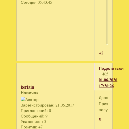
Сегодня 05:43:45
-
вой
ил
зар
+2
Поделиться
465
01.06.2026
17:36:26
kerlain
Новичок
Дрожь.
Призрачный
Зарегистрирован
: 21.06.2017
попутчик
Приглашений:
0
Сообщений:
9
0
Уважение:
+0
Позитив:
+7