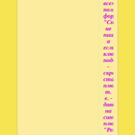
всех
пользовате
форума!
"Спасибо"
не
пишем,
а
если
ключик
подошел
-
скромно
ставим
плюсик,
т.
е. -
давим
на
синий
плюсик
"Репутаци