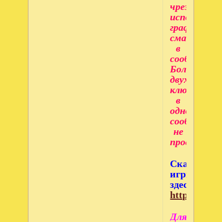
чрезмерное
использова
графически
смайлов
в
сообщениях
Больше
двух
ключей
в
одном
сообщении
не
просим!
Скачивайт
игры
здесь:
https://www
Для