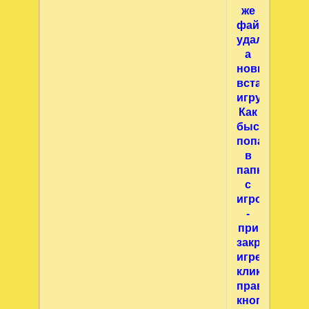
же
файл
удаляете,
а
новый
вставляете>
игру.
Как
быстро
попасть
в
папку
с
игрой?
-
при
закрытой
игре
кликните
правой
кнопкой