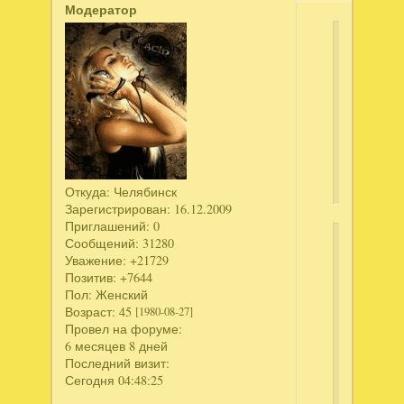
Модератор
Anastasi
написал
За
гранью
жестокост
Тайные
грехи
Откуда:
Челябинск
Зарегистрирован
: 16.12.2009
Приглашений:
0
Сообщений:
31280
Ссылка
Уважение:
+21729
здесь
Позитив:
+7644
Пол:
Женский
Ск
Возраст:
45
[1980-08-27]
те
Провел на форуме:
6 месяцев 8 дней
Дл
Последний визит:
пр
Сегодня 04:48:25
скр