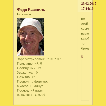
23.02.2017
17:14:13
Федя Рашпиль
Новичок
по
этой
ссылке
вылезает
какой
то
бред
0
Зарегистрирован
: 02.02.2017
Приглашений:
0
Сообщений:
19
Уважение:
+0
Позитив:
+2
Провел на форуме:
8 часов 11 минут
Последний визит:
02.04.2017 14:56:25