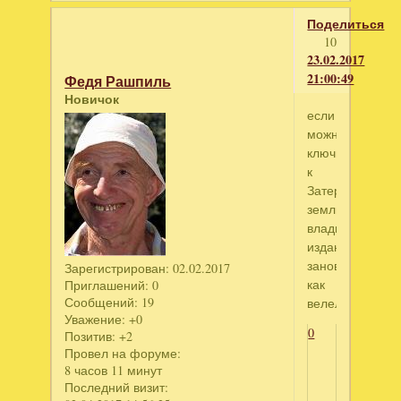
Поделиться
10
23.02.2017
21:00:49
Федя Рашпиль
Новичок
если
можно
ключик
к
Затерянные
земли.Темный
владыка.кол
издание.скачал
заново
Зарегистрирован
: 02.02.2017
как
Приглашений:
0
Сообщений:
19
велели
Уважение:
+0
0
Позитив:
+2
Провел на форуме:
8 часов 11 минут
Последний визит: