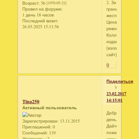
2. За
Возраст:
56
[1970-05-21]
гранью
Провел на форуме:
1 день 18 часов
жестокости.
Последний визит:
Цена
26.03.2025 15:11:56
ревности.
Коллекционное
издание.
[взломанный
сайт]
0
Поделиться
3
23.02.2017
14:15:01
Tina250
Активный пользователь
Добрый
день.
Зарегистрирован
: 13.11.2015
Дайте,
Приглашений:
0
пожалуйста
Сообщений:
119
Уважение:
+2
ключ