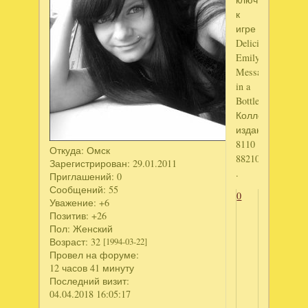
к
игре
Delicious.
Emily's
Message
in a
Bottle.
Коллекционное
издание.
8110
Откуда:
Омск
88210823645
Зарегистрирован
: 29.01.2011
.
Приглашений:
0
Сообщений:
55
0
Уважение:
+6
Позитив:
+26
Пол:
Женский
Возраст:
32
[1994-03-22]
Провел на форуме:
12 часов 41 минуту
Последний визит:
04.04.2018 16:05:17