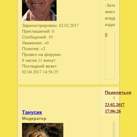
-Затерянные
земли.Темный
владыка.кол
издание
Зарегистрирован
: 02.02.2017
Приглашений:
0
0
Сообщений:
19
Уважение:
+0
Позитив:
+2
Провел на форуме:
8 часов 11 минут
Последний визит:
02.04.2017 14:56:25
Поделиться
7
23.02.2017
17:06:26
Танусик
Модератор
Федя
Рашпил