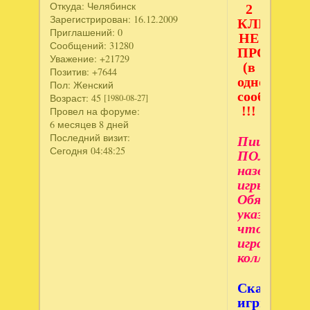
Откуда:
Челябинск
2
Зарегистрирован
: 16.12.2009
КЛЮЧЕЙ
Приглашений:
0
НЕ
Сообщений:
31280
ПРОСИМ
Уважение:
+21729
(в
Позитив:
+7644
одном
Пол:
Женский
сообщении
Возраст:
45
[1980-08-27]
!!!
Провел на форуме:
6 месяцев 8 дней
Последний визит:
Пишите
Сегодня 04:48:25
ПОЛНОЕ
название
игры.
Обязатель
указывайте
что
игра
коллекцион
Скачивайт
игры