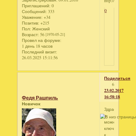
Приглашений:
0
0
Сообщений:
333
Уважение:
+34
Позитив:
+215
Пол:
Женский
Возраст:
56
[1970-05-21]
Провел на форуме:
1 день 18 часов
Последний визит:
26.03.2025 15:11:56
Поделиться
6
23.02.2017
16:58:18
Федя Рашпиль
Новичок
Здрасте
а
можно
ключик
к