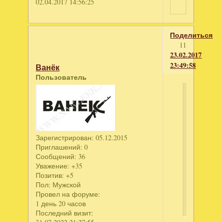
02.04.2017 14:56:25
Поделиться
11
23.02.2017
23:49:58
Ванёк
Пользователь
Федя
Рашпил
написал
по
Зарегистрирован
: 05.12.2015
этой
Приглашений:
0
ссылке
Сообщений:
36
вылезает
Уважение:
+35
Позитив:
+5
какой
Пол:
Мужской
то
Провел на форуме:
бред
1 день 20 часов
Последний визит: