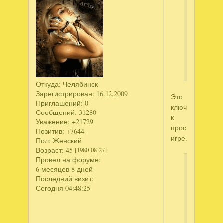
Федя
Рашпил
написал
Затерян
земли.Т
владыка
Откуда:
Челябинск
Зарегистрирован
: 16.12.2009
Это
Приглашений:
0
ключ
Сообщений:
31280
к
Уважение:
+21729
простой
Позитив:
+7644
игре.
Пол:
Женский
Возраст:
45
[1980-08-27]
Провел на форуме:
Ключ
6 месяцев 8 дней
здесь
Последний визит:
Сегодня 04:48:25
Ск
те
Дл