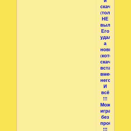
и
скачали
(только
НЕ
вылеченный)
Его
удаляете,
а
новый
(который
скачали)
вставляете
вместо
него.
И
всё
!!!
Можно
играть
без
проблем
!!!