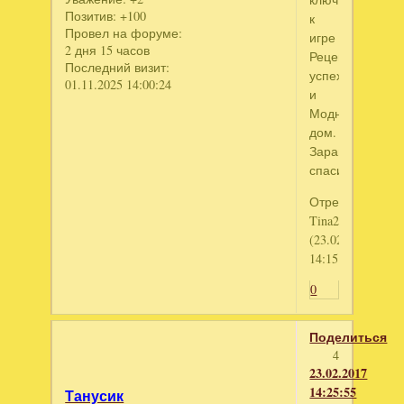
Позитив:
+100
к
Провел на форуме:
игре
2 дня 15 часов
Рецепт
Последний визит:
успеха
01.11.2025 14:00:24
и
Модный
дом.
Заранее
спасибо
Отредактирова
Tina250
(23.02.2017
14:15:55)
0
Поделиться
4
23.02.2017
14:25:55
Танусик