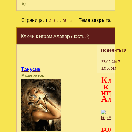
5)
Страница:
1
2
3
…
50
»
Тема закрыта
Ключи к играм Алавар (часть 5)
Поделиться
1
23.02.2017
13:37:43
Танусик
Модератор
Ключи
к
играм
Алавар
БОЛЬШЕ