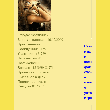
написал
Затерян
земли.Т
владыка.
издание
Откуда:
Челябинск
Зарегистрирован
: 16.12.2009
Приглашений:
0
Скачай,
Сообщений:
31280
извлеки
Уважение:
+21729
и
Позитив:
+7644
замени
Пол:
Женский
файл
Возраст:
45
[1980-08-27]
ехе..
Провел на форуме:
6 месяцев 8 дней
в
Последний визит:
папке
Сегодня 04:48:25
с
установленно
игрой.