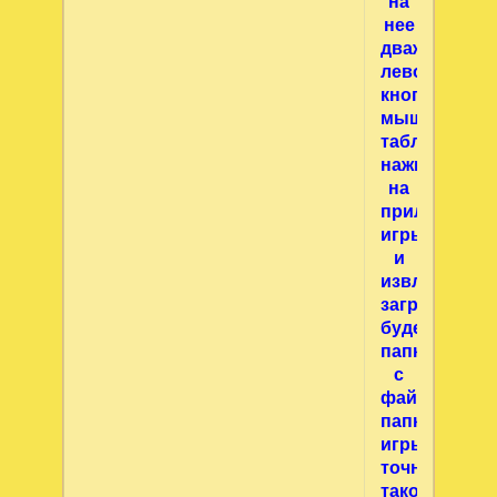
на
нее
дважды
левой
кнопкой
мыши>в
таблице
нажимаете
на
приложение
игры
и
извлечь>в
загрузках
будет
папка
с
файлом>в
папке
игры
точно
такой