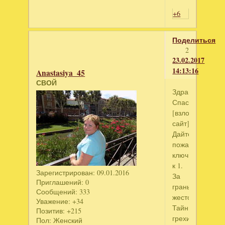
+6
Поделиться
2
23.02.2017
14:13:16
Anastasiya_45
СВОЙ
Здравствуйте!!!
Спасибо!
[взломанный
сайт]
Дайте
пожалуйста
ключи
к 1.
Зарегистрирован
: 09.01.2016
За
Приглашений:
0
гранью
Сообщений:
333
жестокости.
Уважение:
+34
Тайные
Позитив:
+215
грехи.
Пол:
Женский