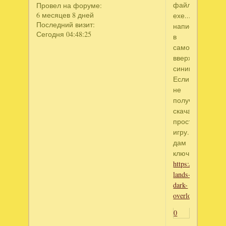
файлом
Провел на форуме:
6 месяцев 8 дней
ехе...
Последний визит:
написано
Сегодня 04:48:25
в
самом
вверху
синим.
Если
не
получится
скачай
простую
игру...
дам
ключ.
https://www.alawa
lands-
dark-
overlord/
0