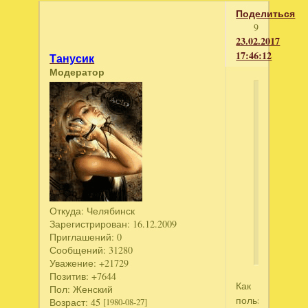
Поделиться
9
23.02.2017
17:46:12
Танусик
Модератор
Федя
Рашпил
написал
по
этой
ссылке
вылезает
какой
Откуда:
Челябинск
то
Зарегистрирован
: 16.12.2009
Приглашений:
0
бред
Сообщений:
31280
Уважение:
+21729
Позитив:
+7644
Как
Пол:
Женский
пользоваться
Возраст:
45
[1980-08-27]