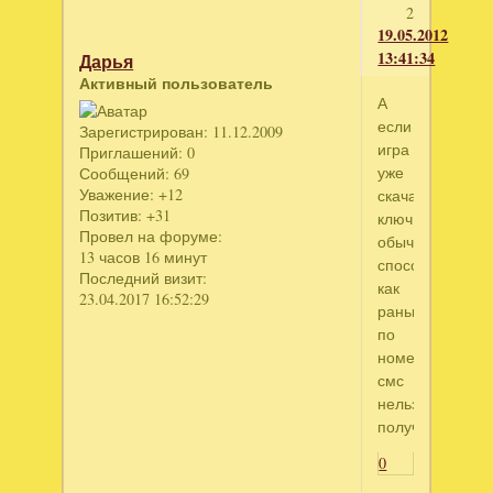
2
19.05.2012
13:41:34
Дарья
Активный пользователь
А
если
Зарегистрирован
: 11.12.2009
игра
Приглашений:
0
уже
Сообщений:
69
Уважение:
+12
скачана,
Позитив:
+31
ключ
Провел на форуме:
обычным
13 часов 16 минут
способом,
Последний визит:
как
23.04.2017 16:52:29
раньше
по
номеру
смс
нельзя
получить?
0