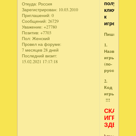
получить
Откуда:
Россия
ключ
Зарегистрирован
: 10.03.2010
Приглашений:
0
к
Сообщений:
26729
игре:
Уважение:
+27780
Позитив:
+7703
Пишите:
Пол:
Женский
Провел на форуме:
1.
7 месяцев 28 дней
Название
Последний визит:
игры
15.02.2021 17:17:18
(по-
русски).
2.
Код
игры
!!!
СКАЧИВА
ИГРЫ
ЗДЕСЬ:
http://www.ne