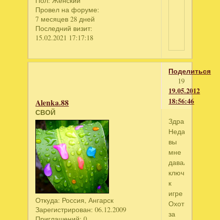
Пол:
Женский
Провел на форуме:
7 месяцев 28 дней
Последний визит:
15.02.2021 17:17:18
Поделиться
19
19.05.2012
18:56:46
Alenka.88
СВОЙ
Здравствуйте!!!
Недавно
вы
мне
давали
ключ
к
игре
Откуда:
Россия, Ангарск
Охотники
Зарегистрирован
: 06.12.2009
за
Приглашений:
0