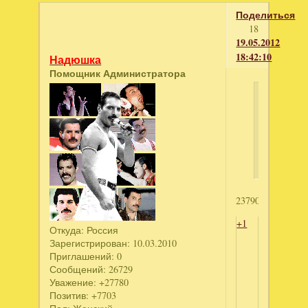
Поделиться
18
19.05.2012
18:42:10
Надюшка
Помощник Администратора
Nazik555
написал
Съедобн
планета
2379091588
+1
Откуда:
Россия
Зарегистрирован
: 10.03.2010
Приглашений:
0
Сообщений:
26729
Уважение:
+27780
Позитив:
+7703