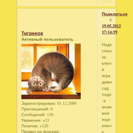
Поделиться
8
19.05.2012
17:14:59
Тигренок
Активный пользователь
Надюшка
спасибо
за
ключ
в
игре
дивный
сад
подошел
а
Зарегистрирован
: 01.12.2009
можно
Приглашений:
0
мне
Сообщений:
130
еще
Уважение:
+21
ключик
Позитив:
+120
Провел на форуме:
к