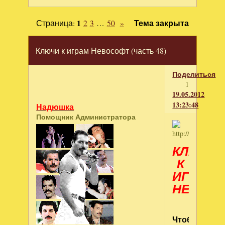
Страница:
1
2
3
…
50
»
Тема закрыта
Ключи к играм Невософт (часть 48)
Поделиться
1
19.05.2012
13:23:48
Надюшка
Помощник Администратора
КЛЮЧИ
К
ИГРАМ
НЕВОС
Чтобы