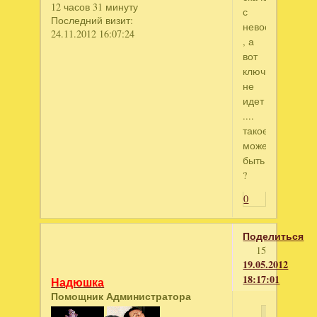
12 часов 31 минуту
с
Последний визит:
невософт
24.11.2012 16:07:24
, а
вот
ключик
не
идет
....
такое
может
быть
?
0
Поделиться
15
19.05.2012
18:17:01
Надюшка
Помощник Администратора