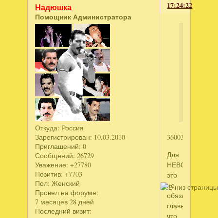
17:24:22
Надюшка
Помощник Администратора
Тигрен
написал
ведьма
в
зеркале
2
месть
Откуда:
Россия
Зарегистрирован
: 10.03.2010
3600353371
Приглашений:
0
Для
Сообщений:
26729
НЕВОСОФТА
Уважение:
+27780
Позитив:
+7703
это
Пол:
Женский
не
Провел на форуме:
обязательно)
7 месяцев 28 дней
главное
Последний визит:
что