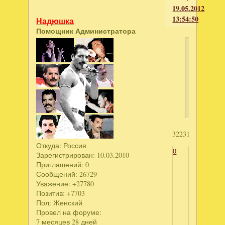
19.05.2012
13:54:50
Надюшка
Помощник Администратора
Дарья
написал
Отель
Джейн:
мания
3223116292
Откуда:
Россия
0
Зарегистрирован
: 10.03.2010
Приглашений:
0
Сообщений:
26729
Уважение:
+27780
Позитив:
+7703
Пол:
Женский
Провел на форуме:
7 месяцев 28 дней