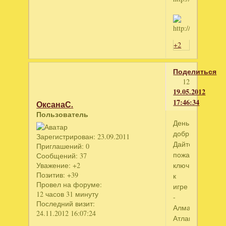
+2
Поделиться
12
19.05.2012
17:46:34
ОксанаС.
Пользователь
День
добрый.
Зарегистрирован
: 23.09.2011
Дайте
Приглашений:
0
пожал.
Сообщений:
37
Уважение:
+2
ключик
Позитив:
+39
к
Провел на форуме:
игре
12 часов 31 минуту
-
Последний визит:
Алмаз
24.11.2012 16:07:24
Атлантиды