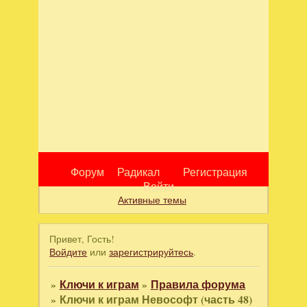
Форум
Радикал
Регистрация
Войти
Активные темы
Привет, Гость!
Войдите
или
зарегистрируйтесь
.
»
Ключи к играм
»
Правила форума
»
Ключи к играм Невософт (часть 48)