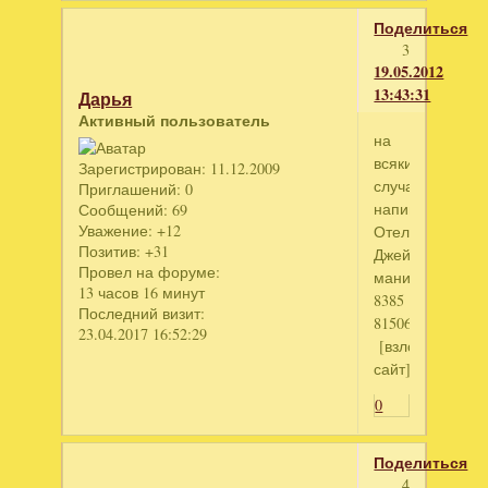
Поделиться
3
19.05.2012
13:43:31
Дарья
Активный пользователь
на
всякий
Зарегистрирован
: 11.12.2009
случай
Приглашений:
0
напишу:
Сообщений:
69
Уважение:
+12
Отель
Позитив:
+31
Джейн:
Провел на форуме:
мания
13 часов 16 минут
8385
Последний визит:
815060838442
23.04.2017 16:52:29
[взломанный
сайт]
0
Поделиться
4