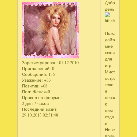
Добрый
день
Пожалусто
дайте
мне
ключики
для
Зарегистрирован
: 01.12.2010
игр
Приглашений:
0
Мистический
Сообщений:
136
остров
Уважение:
+33
токо
Позитив:
+68
я
Пол:
Женский
незнаю
Провел на форуме:
2 дня 7 часов
к
Последний визит:
ним
29.10.2013 02:31:48
кода
и
Невераятные
приключения