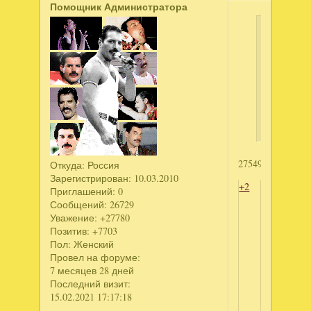
Помощник Администратора
Kica
написал
Нэнси
Дрю.
Призрак
Венеции
2754908954
Откуда:
Россия
Зарегистрирован
: 10.03.2010
+2
Приглашений:
0
Сообщений:
26729
Уважение:
+27780
Позитив:
+7703
Пол:
Женский
Провел на форуме:
7 месяцев 28 дней
Последний визит:
15.02.2021 17:17:18