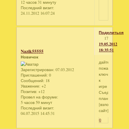
12 часов 31 минуту
Последний визит:
24.11.2012 16:07:24
Поделиться
17
19.05.2012
18:35:51
Nazik55555
Новичок
дайте
пожалуйста
Зарегистрирован
: 07.03.2012
ключ
Приглашений:
0
к
Сообщений:
18
Уважение:
+2
игре
Позитив:
+12
Съедобная
Провел на форуме:
планета
5 часов 59 минут
[взломанный
Последний визит:
сайт]
04.07.2015 14:45:31
0