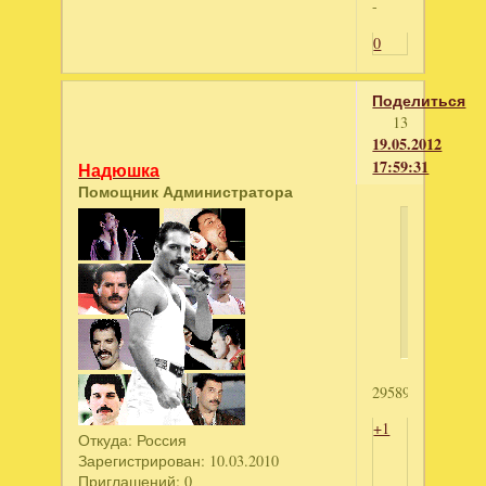
-
0
Поделиться
13
19.05.2012
17:59:31
Надюшка
Помощник Администратора
Оксана
написал
Алмаз
Атлантид
2958915396
+1
Откуда:
Россия
Зарегистрирован
: 10.03.2010
Приглашений:
0