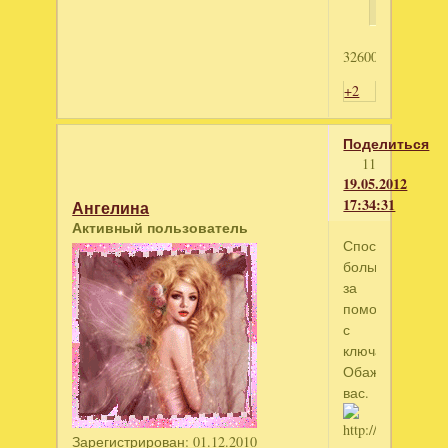
3260054127
+2
Поделиться
11
19.05.2012
17:34:31
Ангелина
Активный пользователь
Спосибо
большое
за
помощь
с
ключами.
Обажаю
вас.
Зарегистрирован
: 01.12.2010