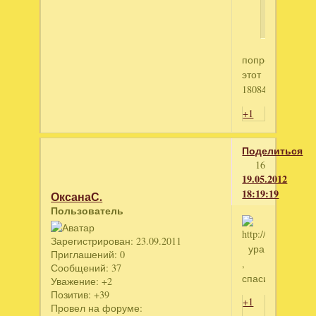
?
попробуйте
этот
180844780
+1
Поделиться
16
19.05.2012
18:19:19
ОксанаС.
Пользователь
Зарегистрирован
: 23.09.2011
ура
Приглашений:
0
,
Сообщений:
37
спасибо
Уважение:
+2
Позитив:
+39
+1
Провел на форуме: