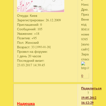
Нэнси
Дрю.
Призрак
Откуда:
Киев
Венеции
Зарегистрирован
: 26.12.2009
код
Приглашений:
0
Сообщений:
105
804143856
Уважение:
+18
номер
Позитив:
+95
9395
Пол:
Женский
[взломанный
Возраст:
33
[1993-01-28]
сайт]
Провел на форуме:
Заранее
1 день 20 часов
спасибо
Последний визит:
23.03.2017 14:39:45
0
Поделиться
7
19.05.2012
16:12:29
Надюшка