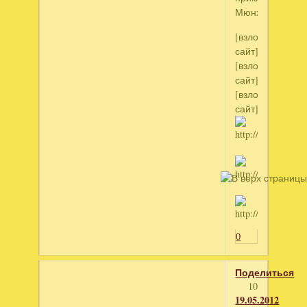
Мюнхаузена
[взломанный
сайт]
[взломанный
сайт]
[взломанный
сайт]
0
Поделиться
10
19.05.2012