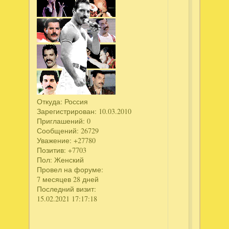
Оксана
написал
дата
на
компе
стоит
правильн
игра
скаченна
Откуда:
Россия
с
Зарегистрирован
: 10.03.2010
невософ
Приглашений:
0
,
Сообщений:
26729
а
Уважение:
+27780
Позитив:
+7703
вот
Пол:
Женский
ключик
Провел на форуме:
не
7 месяцев 28 дней
идет
Последний визит:
....
15.02.2021 17:17:18
такое
может
быть