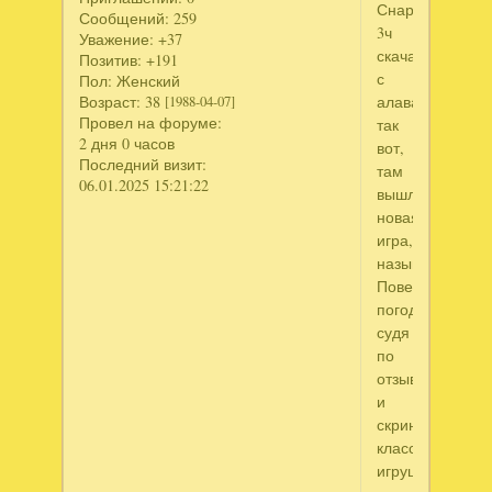
Снарком
Сообщений:
259
3ч
Уважение:
+37
скачанную
Позитив:
+191
с
Пол:
Женский
алавара.
Возраст:
38
[1988-04-07]
Провел на форуме:
так
2 дня 0 часов
вот,
Последний визит:
там
06.01.2025 15:21:22
вышла
новая
игра,
называется
Повелитель
погоды,
судя
по
отзывам
и
скринам
классная
игрушка!