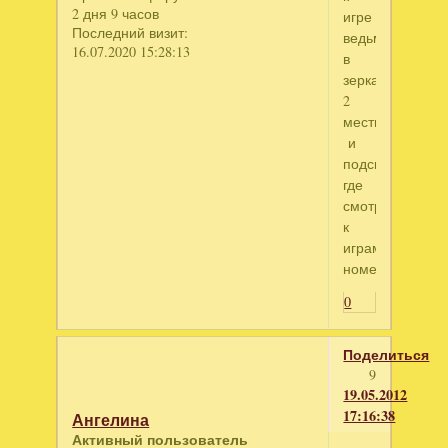
2 дня 9 часов
игре
Последний визит:
ведьма
16.07.2020 15:28:13
в
зеркале
2
месть
и
подскажи
где
смотреть
к
играм
номера
0
Поделиться
9
19.05.2012
17:16:38
Ангелина
Активный пользователь