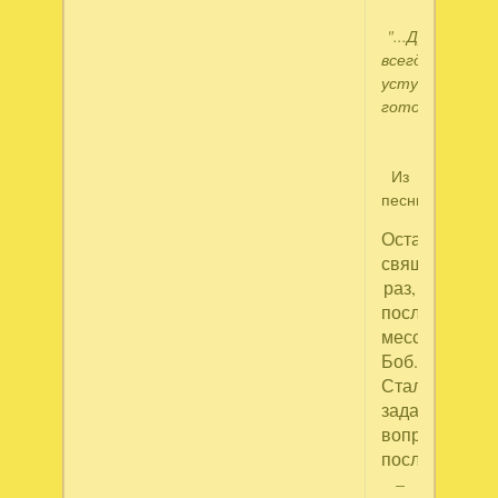
"...Друг
всегда
уступить
готов..."
Из
песни
Остановил
священника,
раз,
после
мессы,
Боб.
Стал
задавать
вопросы,
послушать
–