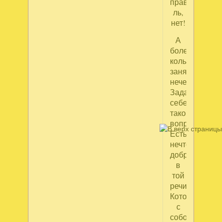
правда
ль,
нет!
А
боле,
коль
заняться
нечем,
Задай
себе
такой
вопрос:
Есть,
нечто
доброе,
в
той
речи,
Которую
с
собой