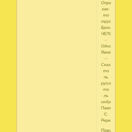
Оправдывался,
как-
то
трус…
Брось!
ЧЕЛОВЕК
–
Одно
Явленье!
--
Сказал,
то
ль
русский…
то
ль
индус…"
Памяти
С.
Рериха
Пред