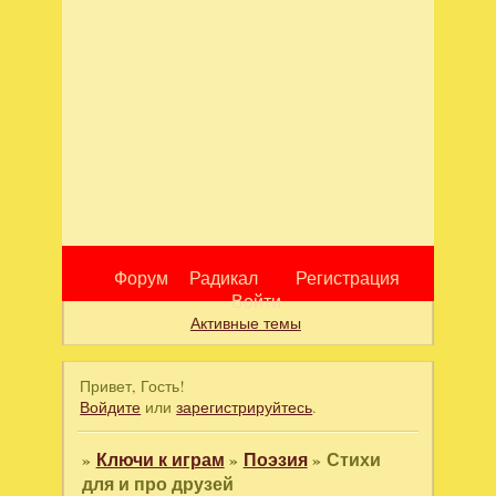
Форум
Радикал
Регистрация
Войти
Активные темы
Привет, Гость!
Войдите
или
зарегистрируйтесь
.
»
Ключи к играм
»
Поэзия
»
Стихи
для и про друзей