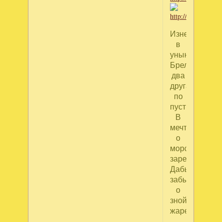
Изнеможённы
в
унынье,
Брели
два
друга
по
пустыне,
В
мечтаньях
о
морской
заре,
Дабы
забыть
о
зной-
жаре.