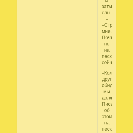
затылок
слышит
–
«Странно
мне;
Почто
не
на
песке...
сейчас?»
«Коль
друг
обидит,
мы
должны
Писать
об
этом
на
песке,