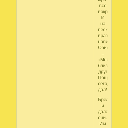
всё
вокруг…
И
на
песке,
враз
написал
Обиженный
--
«Мне
близкий
друг
Пощёчину
сегодня
дал!»
Брели
и
далее
они…
Им