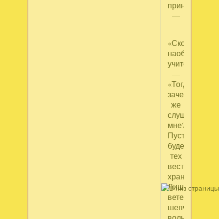
принёс?»
—
«Скорей,
наоборот,
учитель!»
—
«Тогда
зачем
же
слушать
мне?
Пусть
будет
тех
вестей
хранитель,
Лишь
ветер,
шепчущий
волне!