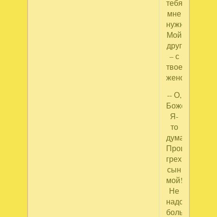
тебя
мне
нужно…
Мой
друг
– с
твоей
женой.
-- О,
Боже!
Я-
то
думал!
Прощаю
грех,
сын
мой!
Не
надо
больше