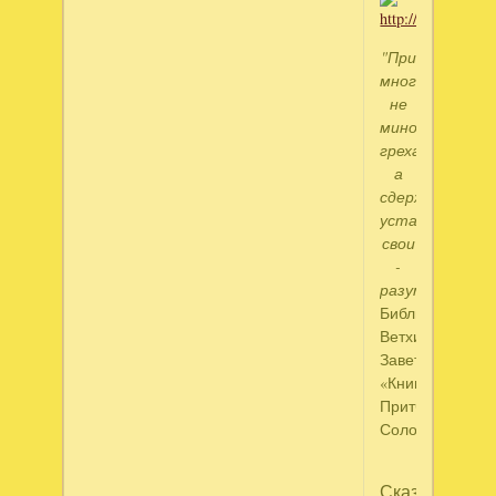
"При
многословии
не
миновать
греха,
а
сдерживающий
уста
свои
-
разумен."
Библия,
Ветхий
Завет,
«Книга
Притчей
Соломоновых»
Сказал