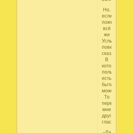
Но,
если
пожелаешь
всё
же
Услышанный
поведать
сказ,
В
котором
польза
есть,
быть
может,
То
передай
мне
друга
глас!»
«Да