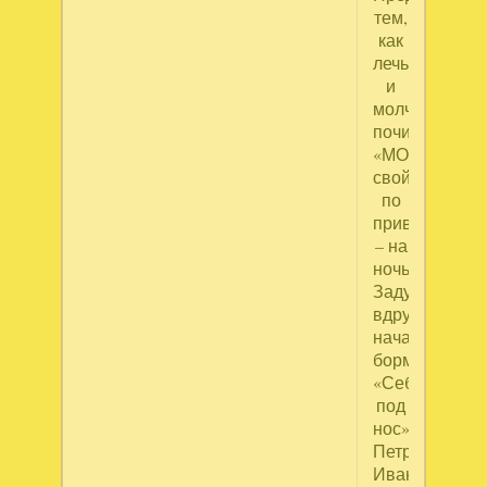
тем,
как
лечь
и
молча
почитать,
«МОЛИТВОС
свой,
по
привычке
– на
ночь,
Задумавшись
вдруг
начал
бормотать
«Себе
под
нос»
Петров
Иван