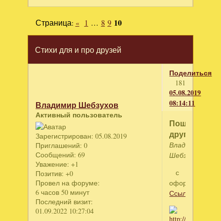
Страница:
«
1
…
8
9
10
Стихи для и про друзей
Поделиться
181
05.08.2019
08:14:11
Владимир Шебзухов
Активный пользователь
Пощёчина
другу
Зарегистрирован
: 05.08.2019
Владимир
Приглашений:
0
Сообщений:
69
Шебзухов
Уважение:
+1
с
Позитив:
+0
Провел на форуме:
оформлением
6 часов 50 минут
Ссылка
Последний визит:
01.09.2022 10:27:04