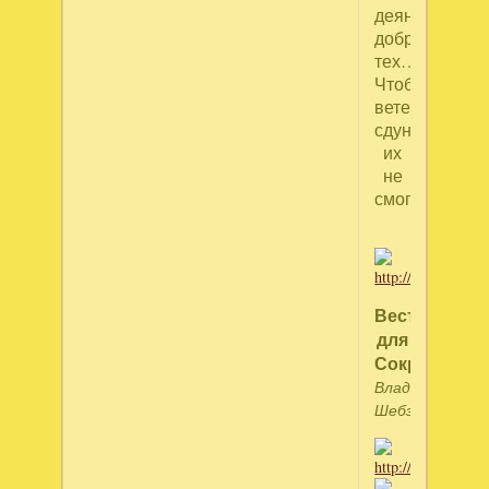
деяний,
добрых
тех…
Чтоб
ветер
сдунуть
их
не
смог!»
Весть
для
Сократа
Владимир
Шебзухов