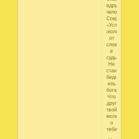
вдруг
человек
Сократу:
«Услышь
(коли
от
слов
в
судьбе
Не
станешь
бедным
иль
богатым),
Что
друг
твой
молвил
о
тебе…»