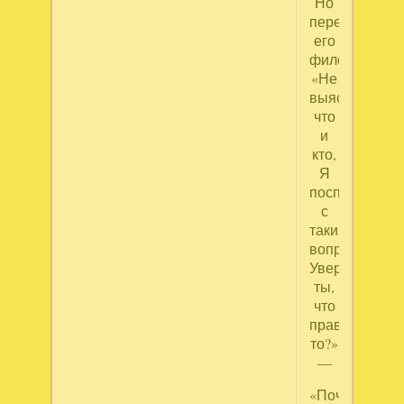
Но
перебил
его
философ:
«Не
выясняя,
что
и
кто,
Я
поспешу
с
таким
вопросом:
Уверен
ты,
что
правда
то?»
—
«Почём