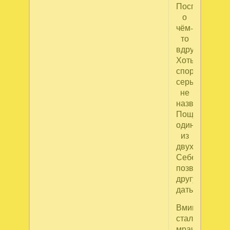
Поспорили
о
чём-
то
вдруг…
Хоть
спор
серьёзным
не
назвать,
Пощёчину,
один
из
двух,
Себе
позволил
другу
дать…
Вмиг
стало
мрачным