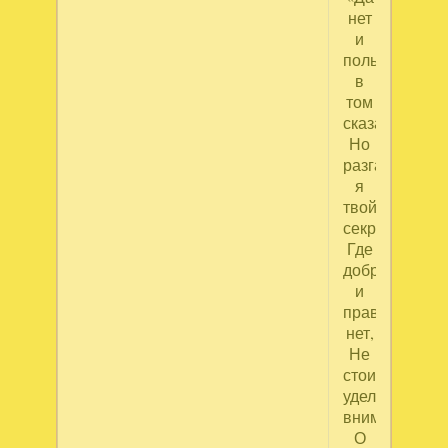
нет
и
пользы
в
том
сказанье…
Но
разгадал
я
твой
секрет:
Где
доброты,
и
правды
нет,
Не
стоит,
уделив
вниманье,
О