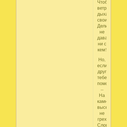
Чтоб
ветр,
дыханием
своим,
Делиться
не
давал
ни с
кем!
Но,
если
друг
тебе
помог
--
На
камне
высекать
не
грех
Слова