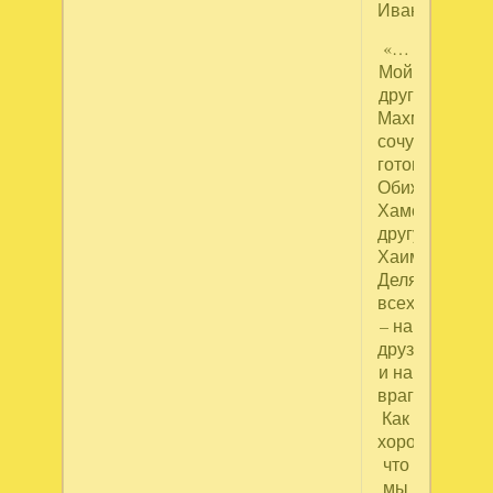
Иваныч:
«…
Мой
друг
Махмуд,
сочувствоват
готов,
Обиженному
Хамством,
другу
Хаиму!..
Деля
всех
– на
друзей
и на
врагов,
Как
хорошо,
что
мы