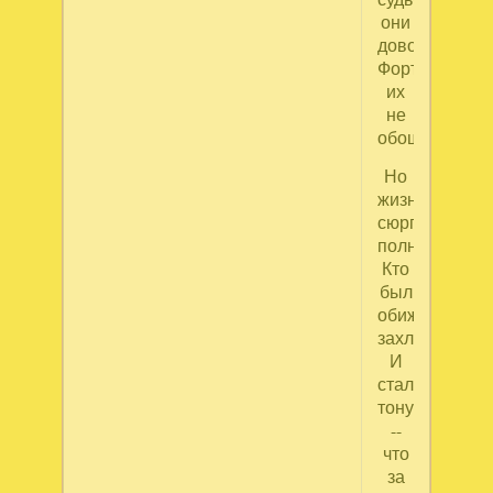
они
довольны.
Фортуна
их
не
обошла.
Но
жизнь
сюрпризами
полна.
Кто
был
обижен,
захлебнулся
И
стал
тонуть
--
что
за