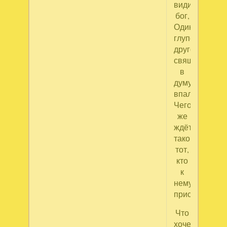
видит
бог,
Один
глупей
другого,
священник
в
думу
впал.
Чего
же
ждёт
такого,
тот,
кто
к
нему
пристал?!
Что
хочет