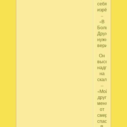
себя
изрёк
–
«В
Большую
Дружбу
нужно
верить!»
Он
высек
надпись
на
скале
--
«Мой
друг
меня
от
смерти
спас!»
В