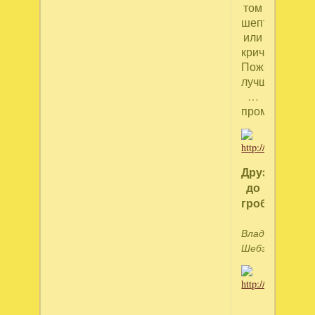
том
шептать
или
кричать...
Пожалуй,
лучше
…
промолчать!»
Друзья
до
гроба
Владимир
Шебзухов