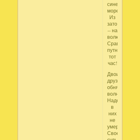
сине
море.
Из
заточения
-- на
волю,
Сравнили
путники
тот
час!
Двоих
друзей
обняли
волны.
Надежда
в
них
не
умерла.
Своей
судьбой