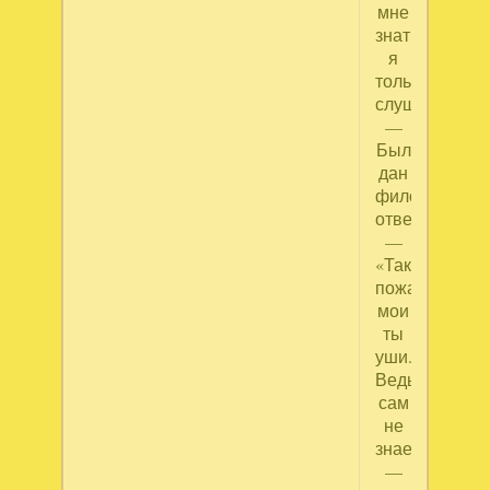
мне
знать,
я
только
слушал…»
—
Был
дан
философу
ответ.
—
«Так
пожалей
мои
ты
уши...
Ведь
сам
не
знаешь
—