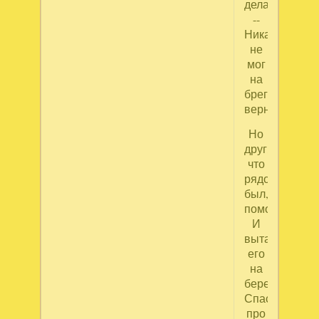
дела
--
Никак
не
мог
на
брег
вернуться.
Но
друг,
что
рядом
был,
помог
И
вытащил
его
на
берег.
Спасённый
про