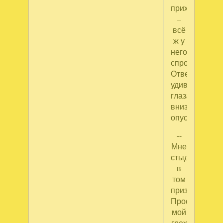
прихожанин?
–
всё
ж у
него
спросил.
Ответом
удивляя,
глаза
вниз
опустил.
--
Мне
стыдно
в
том
признаться.
Прости
мой
грех