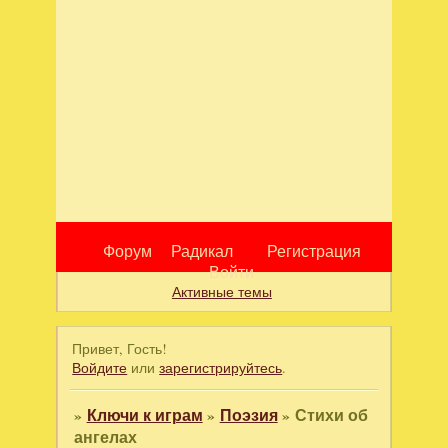
Форум
Радикал
Регистрация
Войти
Активные темы
Привет, Гость!
Войдите
или
зарегистрируйтесь
.
»
Ключи к играм
»
Поэзия
»
Стихи об
ангелах