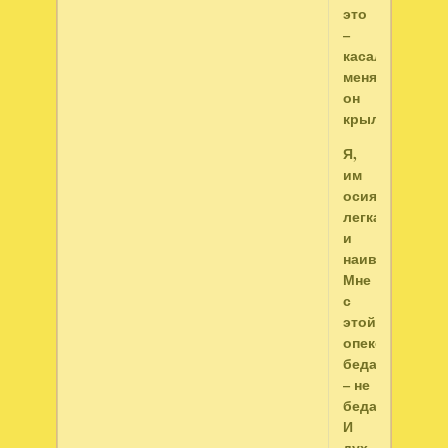
это
–
касался
меня
он
крылом.
Я,
им
осиянна,
легка
и
наивна.
Мне
с
этой
опекой
беда
– не
беда.
И
дух