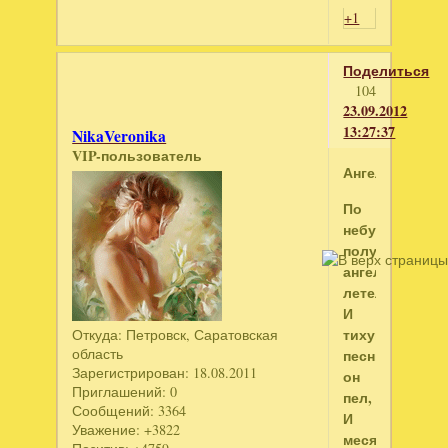
+1
Поделиться
104
23.09.2012
13:27:37
NikaVeronika
VIP-пользователь
Ангел
По
небу
полуночи
ангел
летел,
И
тихую
Откуда:
Петровск, Саратовская
область
песню
Зарегистрирован
: 18.08.2011
он
Приглашений:
0
пел,
Сообщений:
3364
И
Уважение:
+3822
месяц,