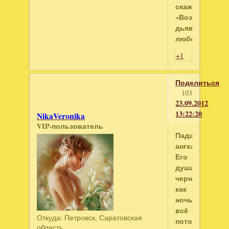
скажет:
«Воздушна
дьявольски
любовь!»
+1
Поделиться
103
23.09.2012
13:22:20
NikaVeronika
VIP-пользователь
Падший
ангел
Его
душа
черна
как
ночь,
всё
Откуда:
Петровск, Саратовская
потому
область