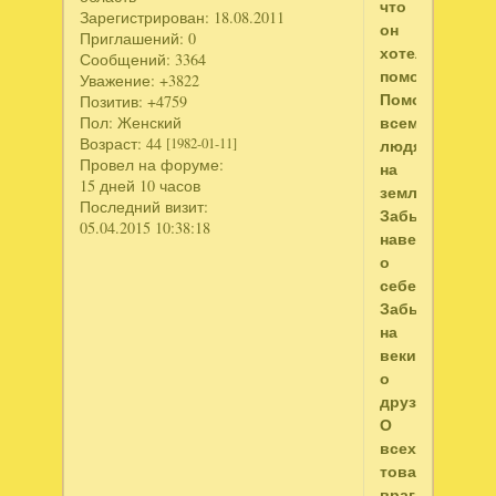
что
Зарегистрирован
: 18.08.2011
он
Приглашений:
0
хотел
Сообщений:
3364
помочь,
Уважение:
+3822
Помочь
Позитив:
+4759
всем
Пол:
Женский
Возраст:
44
людям
[1982-01-11]
Провел на форуме:
на
15 дней 10 часов
земле,
Последний визит:
Забыть
05.04.2015 10:38:18
навеки
о
себе,
Забыть
на
веки
о
друзьях,
О
всех
товарищах,
врагах