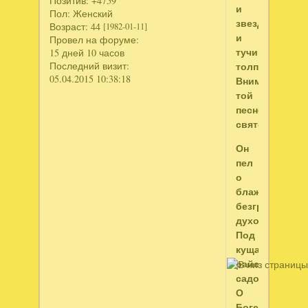
Позитив:
+4759
и
Пол:
Женский
звезды,
Возраст:
44
[1982-01-11]
и
Провел на форуме:
тучи
15 дней 10 часов
Последний визит:
толпой
05.04.2015 10:38:18
Внимали
той
песне
святой.
Он
пел
о
блаженстве
безгрешных
духов
Под
кущами
райских
садов,
О
Боге