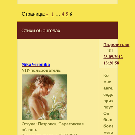
Страница:
«
1
…
4
5
6
Стихи об ангелах
Поделиться
101
23.09.2012
13:20:58
NikaVeronika
VIP-пользователь
Ко
мне
ангел
седой
приходил
поутру.
Он
был
Откуда:
Петровск, Саратовская
болен,
область
метался