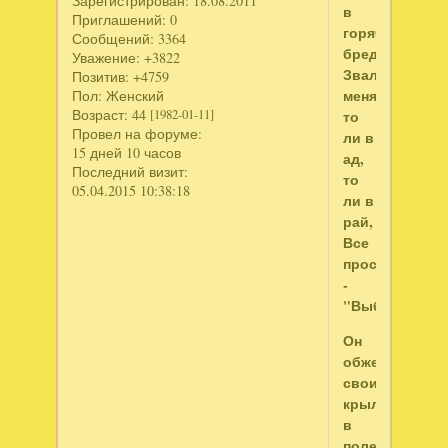
Зарегистрирован
: 18.08.2011
в
Приглашений:
0
горячем
Сообщений:
3364
бреду.
Уважение:
+3822
Звал
Позитив:
+4759
меня
Пол:
Женский
Возраст:
44
то
[1982-01-11]
Провел на форуме:
ли в
15 дней 10 часов
ад,
Последний визит:
то
05.04.2015 10:38:18
ли в
рай,
Все
просил
-
"Выбирай!"
Он
обжег
свои
крылья
в
полете