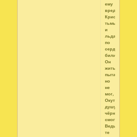
ему
вредили
Кристалом
тьмы
и
льда
по
сердцу
били
Он
жить
пытался,
но
не
мог,
Окутал
душу
чёрный
смог.
Ведь
те