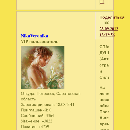
+1
Поделиться
106
23.09.2012
13:32:56
NikaVeronika
VIP-пользователь
СПАСЕННАЯ
ДУША
(Авторы:Анге
страсти
и
Сильвер)
На
легкости
Откуда:
Петровск, Саратовская
область
воздушных
Зарегистрирован
: 18.08.2011
облаков,
Приглашений:
0
Прелестный
Сообщений:
3364
Ангел
Уважение:
+3822
время
Позитив:
+4759
коротал.