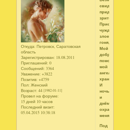
свидетель,
придирчивый
зритель,
Присутствием
чуждое,
злое
гоня,
Откуда:
Петровск, Саратовская
Мой
область
добрый
Зарегистрирован
: 18.08.2011
помощник,
Приглашений:
0
мой
Сообщений:
3364
ангел-
Уважение:
+3822
хранитель
Позитив:
+4759
И
Пол:
Женский
Возраст:
44
ночью,
[1982-01-11]
Провел на форуме:
и
15 дней 10 часов
днём
Последний визит:
охраняет
05.04.2015 10:38:18
меня.
Под