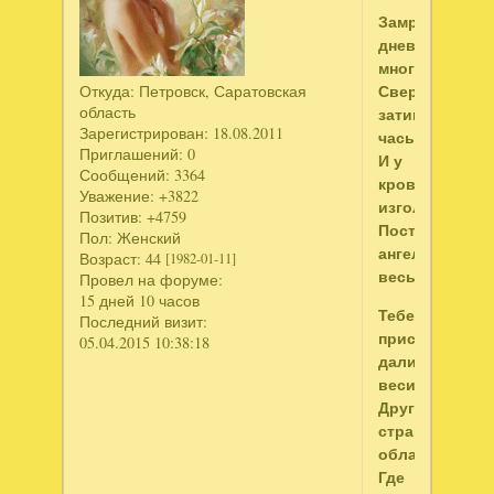
Замрет
дневное
многословье,
Сверчком
Откуда:
Петровск, Саратовская
область
затикают
Зарегистрирован
: 18.08.2011
часы,
Приглашений:
0
И у
Сообщений:
3364
кровати
Уважение:
+3822
изголовья
Позитив:
+4759
Поставят
Пол:
Женский
ангелы
Возраст:
44
[1982-01-11]
весы.
Провел на форуме:
15 дней 10 часов
Тебе
Последний визит:
приснятся
05.04.2015 10:38:18
дали,
веси,
Другие
страны,
облака,
Где