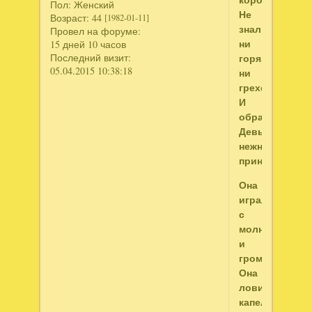
Пол:
Женский
Не
Возраст:
44
[1982-01-11]
знал
Провел на форуме:
ни
15 дней 10 часов
Последний визит:
горя,
05.04.2015 10:38:18
ни
грехов
И
образ
Девы
нежной
принимал.
Она
играла
с
молнией
и
громом,
Она
ловила
капельки