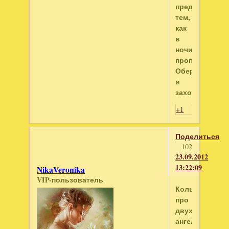
пред
тем,
как
в
ночи
пропал,
Обернулся
и
захохотал.
+1
Поделиться
102
23.09.2012
13:22:09
NikaVeronika
VIP-пользователь
Колыбельная
про
двух
ангелов