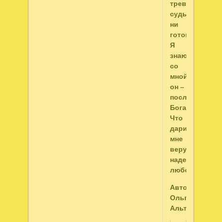
тревоги,
судьба,
ни
готовь,
Я
знаю,
со
мной
он –
посланником
Бога,
Что
дарит
мне
веру,
надежду,
любовь.
Автор:
Ольга
Альтовская