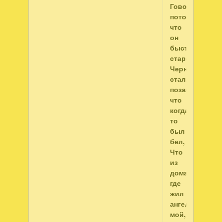
Говорили
потом,
что
он
быстро
старел,
Черным
стал,
позабыв,
что
когда-
то
был
бел,
Что
из
дома,
где
жил
ангел
мой,