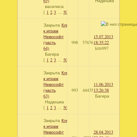
65)
Надюшка
василиса
[
1
2
3
…
50
]
Закрыта
Ключи
к играм
Невософт
15.07.2013
(часть
998
57676
18:35:22
64)
kitti997
Багира
[
1
2
3
…
50
]
Закрыта
Ключи
к играм
Невософт
11.06.2013
(часть
993
44435
13:26:38
63)
Багира
Надюшка
[
1
2
3
…
50
]
Закрыта
Ключи
к играм
Невософт
28.04.2013