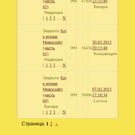
(часть
996
47504
23:33:49
62)
Багира
Надюшка
[
1
2
3
…
50
]
Закрыта
Ключи
к играм
Невософт
30.03.2013
(часть
999
36434
20:13:48
61)
Ксюшенция
Надюшка
[
1
2
3
…
50
]
Закрыта
Ключи
к играм
Невософт
07.03.2013
(часть
999
39496
17:18:34
60)
Lavissa
Багира
[
1
2
3
…
50
]
Страница:
1
2
»