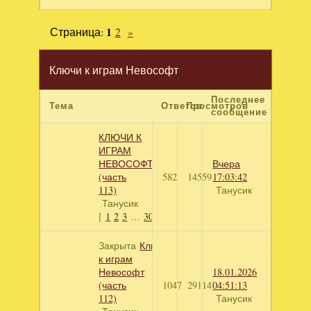
Страница:
1
2
»
Ключи к играм Невософт
Последнее
Тема
Ответов
Просмотров
сообщение
КЛЮЧИ К
ИГРАМ
НЕВОСОФТ
Вчера
(часть
582
14559
17:03:42
113)
Танусик
Танусик
[
1
2
3
…
30
]
Закрыта
Ключи
к играм
Невософт
18.01.2026
(часть
1047
29114
04:51:13
112)
Танусик