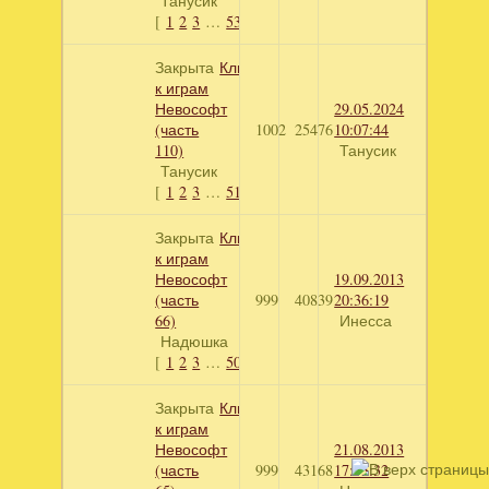
Танусик
[
1
2
3
…
53
]
Закрыта
Ключи
к играм
Невософт
29.05.2024
(часть
1002
25476
10:07:44
110)
Танусик
Танусик
[
1
2
3
…
51
]
Закрыта
Ключи
к играм
Невософт
19.09.2013
(часть
999
40839
20:36:19
66)
Инесса
Надюшка
[
1
2
3
…
50
]
Закрыта
Ключи
к играм
Невософт
21.08.2013
(часть
999
43168
17:53:32