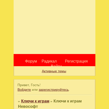
Форум
Радикал
Регистрация
Войти
Активные темы
Привет, Гость!
Войдите
или
зарегистрируйтесь
.
»
Ключи к играм
»
Ключи к играм
Невософт